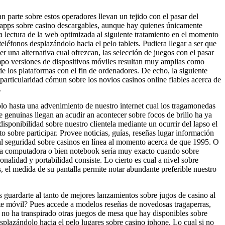
n parte sobre estos operadores llevan un tejido con el pasar del
apps sobre casino descargables, aunque hay quienes únicamente
a lectura de la web optimizada al siguiente tratamiento en el momento
teléfonos desplazándolo hacia el pelo tablets. Pudiera llegar a ser que
er una alternativa cual ofrezcan, las selección de juegos con el pasar
mpo versiones de dispositivos móviles resultan muy amplias como
de los plataformas con el fin de ordenadores. De echo, la siguiente
a particularidad cómun sobre los novios casinos online fiables acerca de
.
solo hasta una advenimiento de nuestro internet cual los tragamonedas
e genuinas llegan an acudir an acontecer sobre focos de brillo ha ya
disponibilidad sobre nuestro clientela mediante un ocurrir del lapso el
to sobre participar. Provee noticias, guías, reseñas lugar información
al seguridad sobre casinos en línea al momento acerca de que 1995. O
a computadora o bien notebook serí­a muy exacto cuando sobre
ionalidad y portabilidad consiste. Lo cierto es cual a nivel sobre
s, el medida de su pantalla permite notar abundante preferible nuestro
 guardarte al tanto de mejores lanzamientos sobre jugos de casino al
te móvil? Pues accede a modelos reseñas de novedosas tragaperras,
y no ha transpirado otras juegos de mesa que hay disponibles sobre
splazándolo hacia el pelo lugares sobre casino iphone. Lo cual si no