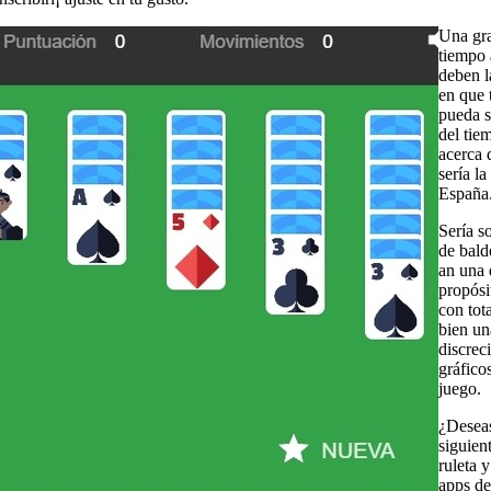
Una gra
tiempo 
deben l
en que 
pueda s
del tie
acerca 
sería l
España
Serí­a 
de bald
an una 
propósi
con tot
bien un
discrec
gráfico
juego.
¿Deseas
siguien
ruleta 
apps de