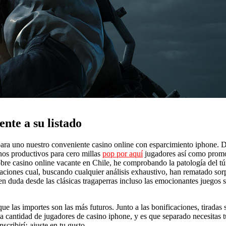
nte a su listado
para uno nuestro conveniente casino online con esparcimiento iphone. 
nos productivos para cero millas
pop por aquí
jugadores así­ como promo
 casino online vacante en Chile, he comprobando la patologí­a del tún
caciones cual, buscando cualquier análisis exhaustivo, han rematado sor
en duda desde las clásicas tragaperras incluso las emocionantes juegos s
e las importes son las más futuros. Junto a las bonificaciones, tiradas 
 cantidad de jugadores de casino iphone, y es que separado necesitas
scribirí¡ ajuste en tu gusto.