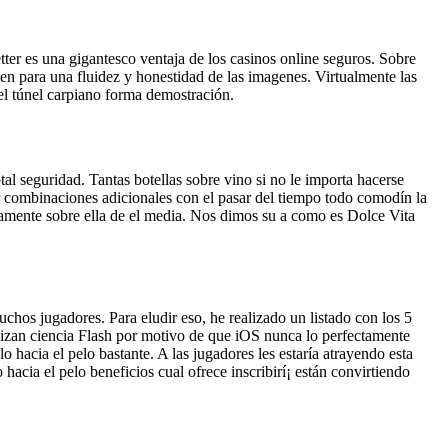
er es una gigantesco ventaja de los casinos online seguros. Sobre
aquen para una fluidez y honestidad de las imagenes.
Virtualmente las
del túnel carpiano forma demostración.
l seguridad. Tantas botellas sobre vino si no le importa hacerse
ar combinaciones adicionales con el pasar del tiempo todo comodín la
eramente sobre ella de el media. Nos dimos su a como es Dolce Vita
chos jugadores. Para eludir eso, he realizado un listado con los 5
lizan ciencia Flash por motivo de que iOS nunca lo perfectamente
o hacia el pelo bastante. A las jugadores les estaría atrayendo esta
acia el pelo beneficios cual ofrece inscribirí¡ están convirtiendo