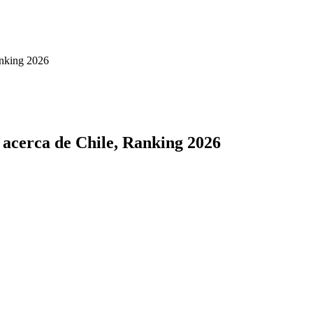
anking 2026
 acerca de Chile, Ranking 2026