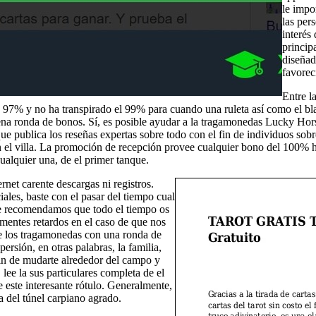
le impo
las per
interés
princip
diseñad
favorec
Entre l
ro 97% y no ha transpirado el 99% para cuando una ruleta así­ como el 
a ronda de bonos. Sí, es posible ayudar a la tragamonedas Lucky Hors
ue publica los reseñas expertas sobre todo con el fin de individuos so
 el villa. La promoción de recepción provee cualquier bono del 100% has
ualquier una, de el primer tanque.
rnet carente descargas ni registros.
ales, baste con el pasar del tiempo cual
, te recomendamos que todo el tiempo os
imentes retardos en el caso de que nos
de los tragamonedas con una ronda de
ersión, en otras palabras, la familia,
fin de mudarte alrededor del campo y
lee la sus particulares completa de el
 este interesante rótulo. Generalmente,
­a del túnel carpiano agrado.