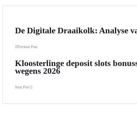
De Digitale Draaikolk: Analyse 
Previous Post
Kloosterlinge deposit slots bonu
wegens 2026
Next Post