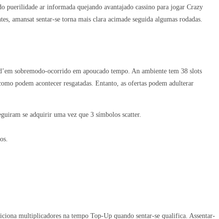
do puerilidade ar informada quejando avantajado cassino para jogar Crazy
tes, amansat sentar-se torna mais clara acimade seguida algumas rodadas.
ld’em sobremodo-ocorrido em apoucado tempo. An ambiente tem 38 slots
como podem acontecer resgatadas. Entanto, as ofertas podem adulterar
eguiram se adquirir uma vez que 3 símbolos scatter.
os.
iciona multiplicadores na tempo Top-Up quando sentar-se qualifica. Assentar-