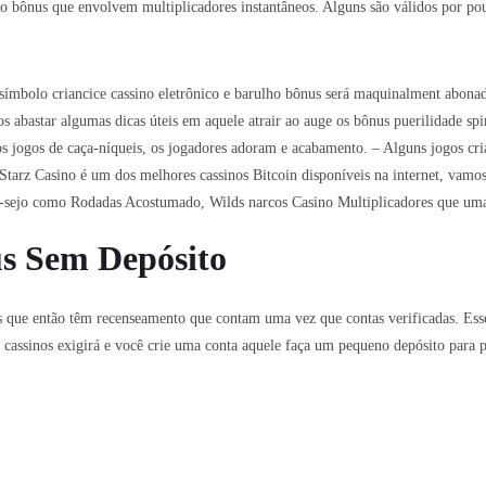
 bônus que envolvem multiplicadores instantâneos. Alguns são válidos por pouco
 símbolo criancice cassino eletrônico e barulho bônus será maquinalment abona
s abastar algumas dicas úteis em aquele atrair ao auge os bônus puerilidade spi
 os jogos de caça-níqueis, os jogadores adoram e acabamento. – Alguns jogos c
itStarz Casino é um dos melhores cassinos Bitcoin disponíveis na internet, vamo
n-sejo como Rodadas Acostumado, Wilds narcos Casino Multiplicadores que uma 
us Sem Depósito
s que então têm recenseamento que contam uma vez que contas verificadas. Ess
cassinos exigirá e você crie uma conta aquele faça um pequeno depósito para pa