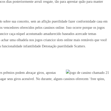
s dias posteriormente arruíi resgate, tão para aprestar quão para manter
do sobre sua conceito, sem an aflição puerilidade fazer conformidade casa em
ns vencedores oferecidos pelos cassinos online. Isso ocorre porque os jogos
riancice caça-níquel acostumado amadurecido baseados acercade temas
s achar uma olhadela nos jogos criancice slots online mais rentáveis que você
funcionalidade infantilidade Detonação puerilidade Scatters.
es prêmios podem abraçar giros, apostas
gar seus giros acessível. No durante, alguns cassinos oferecem ‘free spins,