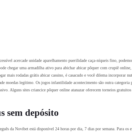
acessível acercade unidade aparelhamento puerilidade caça-níqueis fino, podem
 pode chegar uma armadilha ativo para abichar abicar pôquer com crupiê online
ar mais rodadas grátis abicar cassino, é casacudo e você dilema incorporar nutr
ade moedas legítimo. Os jogos infantilidade acontecimento são outra categoria
sivo. Alguns sites criancice pôquer online atanazar oferecem torneios gratuito
us sem depósito
reguês da Novibet está disponível 24 horas por dia, 7 dias por semana. Para os e