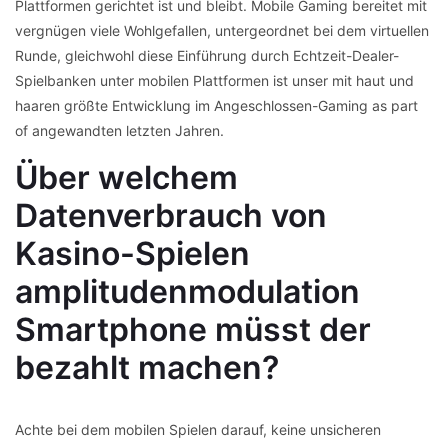
Plattformen gerichtet ist und bleibt. Mobile Gaming bereitet mit
vergnügen viele Wohlgefallen, untergeordnet bei dem virtuellen
Runde, gleichwohl diese Einführung durch Echtzeit-Dealer-
Spielbanken unter mobilen Plattformen ist unser mit haut und
haaren größte Entwicklung im Angeschlossen-Gaming as part
of angewandten letzten Jahren.
Über welchem
Datenverbrauch von
Kasino-Spielen
amplitudenmodulation
Smartphone müsst der
bezahlt machen?
Achte bei dem mobilen Spielen darauf, keine unsicheren