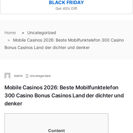
BLACK FRIDAY
Get 45% Off!
Home
Uncategorized
Mobile Casinos 2026: Beste Mobilfunktelefon 300 Casino
Bonus Casinos Land der dichter und denker
Admin
Uncategorized
Mobile Casinos 2026: Beste Mobilfunktelefon
300 Casino Bonus Casinos Land der dichter und
denker
Content