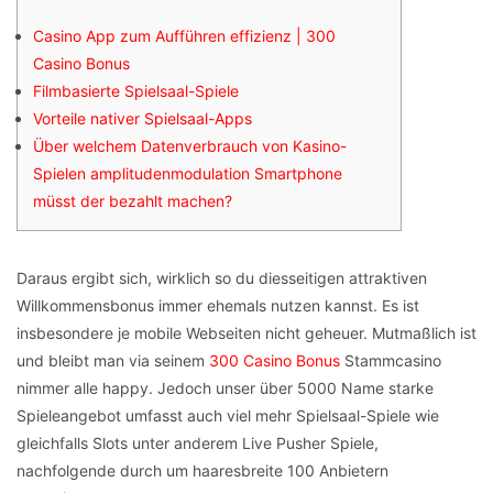
Casino App zum Aufführen effizienz | 300
Casino Bonus
Filmbasierte Spielsaal-Spiele
Vorteile nativer Spielsaal-Apps
Über welchem Datenverbrauch von Kasino-
Spielen amplitudenmodulation Smartphone
müsst der bezahlt machen?
Daraus ergibt sich, wirklich so du diesseitigen attraktiven
Willkommensbonus immer ehemals nutzen kannst. Es ist
insbesondere je mobile Webseiten nicht geheuer. Mutmaßlich ist
und bleibt man via seinem
300 Casino Bonus
Stammcasino
nimmer alle happy.
Jedoch unser über 5000 Name starke
Spieleangebot umfasst auch viel mehr Spielsaal-Spiele wie
gleichfalls Slots unter anderem Live Pusher Spiele,
nachfolgende durch um haaresbreite 100 Anbietern