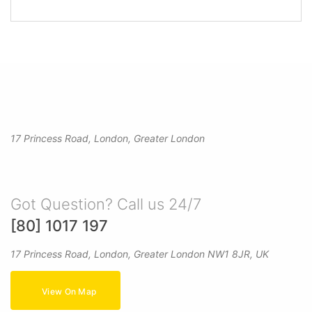
17 Princess Road, London, Greater London
Got Question? Call us 24/7
[80] 1017 197
17 Princess Road, London, Greater London NW1 8JR, UK
View On Map