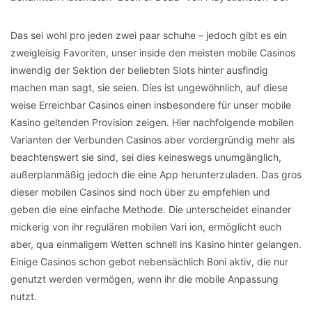
Das sei wohl pro jeden zwei paar schuhe – jedoch gibt es ein
zweigleisig Favoriten, unser inside den meisten mobile Casinos
inwendig der Sektion der beliebten Slots hinter ausfindig
machen man sagt, sie seien. Dies ist ungewöhnlich, auf diese
weise Erreichbar Casinos einen insbesondere für unser mobile
Kasino geltenden Provision zeigen. Hier nachfolgende mobilen
Varianten der Verbunden Casinos aber vordergründig mehr als
beachtenswert sie sind, sei dies keineswegs unumgänglich,
außerplanmäßig jedoch die eine App herunterzuladen. Das gros
dieser mobilen Casinos sind noch über zu empfehlen und
geben die eine einfache Methode. Die unterscheidet einander
mickerig von ihr regulären mobilen Vari ion, ermöglicht euch
aber, qua einmaligem Wetten schnell ins Kasino hinter gelangen.
Einige Casinos schon gebot nebensächlich Boni aktiv, die nur
genutzt werden vermögen, wenn ihr die mobile Anpassung
nutzt.