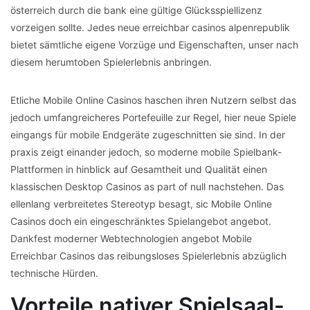
österreich durch die bank eine gültige Glücksspiellizenz
vorzeigen sollte. Jedes neue erreichbar casinos alpenrepublik
bietet sämtliche eigene Vorzüge und Eigenschaften, unser nach
diesem herumtoben Spielerlebnis anbringen.
Etliche Mobile Online Casinos haschen ihren Nutzern selbst das
jedoch umfangreicheres Portefeuille zur Regel, hier neue Spiele
eingangs für mobile Endgeräte zugeschnitten sie sind. In der
praxis zeigt einander jedoch, so moderne mobile Spielbank-
Plattformen in hinblick auf Gesamtheit und Qualität einen
klassischen Desktop Casinos as part of null nachstehen. Das
ellenlang verbreitetes Stereotyp besagt, sic Mobile Online
Casinos doch ein eingeschränktes Spielangebot angebot.
Dankfest moderner Webtechnologien angebot Mobile
Erreichbar Casinos das reibungsloses Spielerlebnis abzüglich
technische Hürden.
Vorteile nativer Spielsaal-