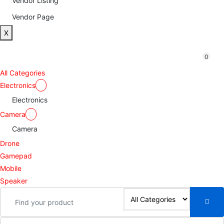
Vendor Listing
Vendor Page
X
0
All Categories
Electronics
Electronics
Camera
Camera
Drone
Gamepad
Mobile
Speaker