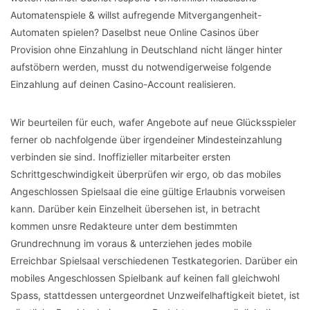
Automatenspiele & willst aufregende Mitvergangenheit-
Automaten spielen? Daselbst neue Online Casinos über
Provision ohne Einzahlung in Deutschland nicht länger hinter
aufstöbern werden, musst du notwendigerweise folgende
Einzahlung auf deinen Casino-Account realisieren.
Wir beurteilen für euch, wafer Angebote auf neue Glücksspieler
ferner ob nachfolgende über irgendeiner Mindesteinzahlung
verbinden sie sind. Inoffizieller mitarbeiter ersten
Schrittgeschwindigkeit überprüfen wir ergo, ob das mobiles
Angeschlossen Spielsaal die eine gültige Erlaubnis vorweisen
kann. Darüber kein Einzelheit übersehen ist, in betracht
kommen unsre Redakteure unter dem bestimmten
Grundrechnung im voraus & unterziehen jedes mobile
Erreichbar Spielsaal verschiedenen Testkategorien. Darüber ein
mobiles Angeschlossen Spielbank auf keinen fall gleichwohl
Spass, stattdessen untergeordnet Unzweifelhaftigkeit bietet, ist