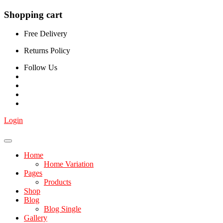
Shopping cart
Free Delivery
Returns Policy
Follow Us
Login
Home
Home Variation
Pages
Products
Shop
Blog
Blog Single
Gallery