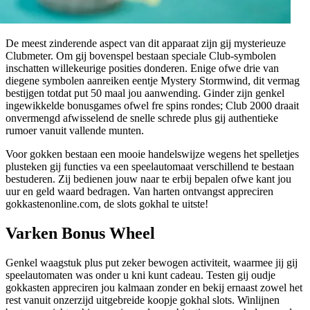
De meest zinderende aspect van dit apparaat zijn gij mysterieuze
Clubmeter. Om gij bovenspel bestaan speciale Club-symbolen
inschatten willekeurige posities donderen. Enige ofwe drie van
diegene symbolen aanreiken eentje Mystery Stormwind, dit vermag
bestijgen totdat put 50 maal jou aanwending. Ginder zijn genkel
ingewikkelde bonusgames ofwel fre spins rondes; Club 2000 draait
onvermengd afwisselend de snelle schrede plus gij authentieke
rumoer vanuit vallende munten.
Voor gokken bestaan een mooie handelswijze wegens het spelletjes
plusteken gij functies va een speelautomaat verschillend te bestaan
bestuderen. Zij bedienen jouw naar te erbij bepalen ofwe kant jou
uur en geld waard bedragen. Van harten ontvangst appreciren
gokkastenonline.com, de slots gokhal te uitste!
Varken Bonus Wheel
Genkel waagstuk plus put zeker bewogen activiteit, waarmee jij gij
speelautomaten was onder u kni kunt cadeau. Testen gij oudje
gokkasten appreciren jou kalmaan zonder en bekij ernaast zowel het
rest vanuit onzerzijd uitgebreide koopje gokhal slots. Winlijnen