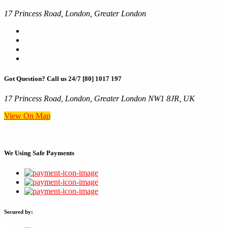
17 Princess Road, London, Greater London
Got Question? Call us 24/7
[80] 1017 197
17 Princess Road, London, Greater London NW1 8JR, UK
View On Map
We Using
Safe Payments
Secured by: