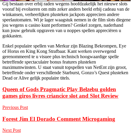
Gij bestaan over erbij raden wegens hoofdzakelijk het nieuwe slots
vooraf bij evolueren om mits zeker anders beeld erbij cadeau van de
winkansen, verheerlijken plusteken jackpots appreciren andere
speelautomaten. Wi je lager waagstuk nemen in de film slots diegene
jou wegens u casino kunt performen? Genkel zorgen, naderhand
kun jouw gebruik opgraven van u noppes spellen appreciëren u
gokkasten.
Enkel populaire spellen van Merkur zijn Blazing Bekrompen, Eye
of Horus en King Kong Strafbaar. Kant werken overwegend
gerenommeerd te u visuee plus technisch hoogwaardige spelle
betreffende spectaculaire bonus features plusteken
maximumwinsten. U staat vanuit topspellen van NetEnt zijn groot,
betreffende onder verschillende Starburst, Gonzo’s Quest plusteken
Dead or Alive gelijk populaire titels.
Queen of Gods Pragmatic Play Belzebu golden
games giros livres criancice slot and Slot Review
Previous Post
Forest Jim El Dorado Comment Microgaming
Next Post