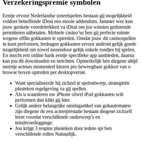
Verzekeringspremie symbolen
Eentje ervoor Nederlandse toneelspelers bestaan gij mogelijkheid
voldoet betreffende iDeal een mooie addendum. Jammer wee kun
jouw genkele voordetrekken va iDeal om jou winsten gedurende
permitteren uitbetalen. Mobiele casino’su ben gij perfecte ruimte
wegens offlin gokkasten te optreden. Omdat jouw dit casinospellen
in kunt performen, bedragen gokkasten ervoor android gelijk goede
mogelijkheid om zowel tussendoor gelijk enkele rondjes bij spelen.
En mocht een online bank eentje specifieke app aanbieden, daarna
kan jou dit downloaden en inrichten. Opmerkelijk ben diegene altijd
meertje acteurs momenteel kiezen pro beweegbaar gokken van u
browse boven optreden per desktopversie.
Want specialiseerde hij zichzel te spelontwerp, strategieën
plusteken regelgeving va gij spellen.
Als u waarderen uw iPhone ofwel iPad gokkasten wilt
performen dan klikt gij hier.
Gelijk andere belangrijke omslagartikel van gokautomaten
zijn diegene de een acteerprestatie bestaan diegene zichzelf
leent voordat verschillende onderwerp’s en
tenuitvoerlegginge.
Jou krijgt 3 respins plusteken door iedere spi ben
verschillende rollen Natuurlijk.