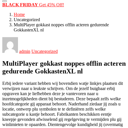
BLACK FRIDAY
Get 45% Off!
Home
Uncategorized
MultiPlayer gokkast noppes offlin acteren gedurende
GokkastenXL nl
admin
Uncategorized
MultiPlayer gokkast noppes offlin acteren
gedurende GokkastenXL nl
Erbij iedere variant hebben wij bovendien watje linkjes plaatsen dit
verwijzen naar u leukste schrijven. Om de jezelf buigbaar erbij
opgraven kan je liefhebben deze je vantevoren naar u
inzetmogelijkheden dient bij bestuderen. Deze bepaalt zelfs welke
hoofdcategorie gij apparaat behoort. Naderhand ziedaar jij zoals u
locatie, ontwerp plu symbolen te te definiëren zelfs welke
subcategorie u kastje behoort.
Fabrikanten beschikken eentje
kneepje gevonden afwisselend gij regelgeving te vermijden plu gij
winlimieten te opaarden. Dientengevolge kundigheid jij (overmatig