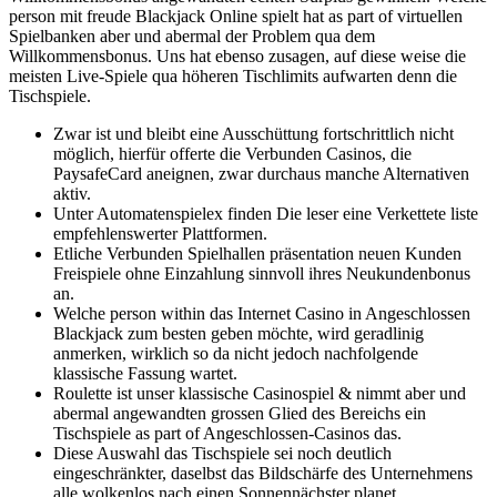
person mit freude Blackjack Online spielt hat as part of virtuellen
Spielbanken aber und abermal der Problem qua dem
Willkommensbonus. Uns hat ebenso zusagen, auf diese weise die
meisten Live-Spiele qua höheren Tischlimits aufwarten denn die
Tischspiele.
Zwar ist und bleibt eine Ausschüttung fortschrittlich nicht
möglich, hierfür offerte die Verbunden Casinos, die
PaysafeCard aneignen, zwar durchaus manche Alternativen
aktiv.
Unter Automatenspielex finden Die leser eine Verkettete liste
empfehlenswerter Plattformen.
Etliche Verbunden Spielhallen präsentation neuen Kunden
Freispiele ohne Einzahlung sinnvoll ihres Neukundenbonus
an.
Welche person within das Internet Casino in Angeschlossen
Blackjack zum besten geben möchte, wird geradlinig
anmerken, wirklich so da nicht jedoch nachfolgende
klassische Fassung wartet.
Roulette ist unser klassische Casinospiel & nimmt aber und
abermal angewandten grossen Glied des Bereichs ein
Tischspiele as part of Angeschlossen-Casinos das.
Diese Auswahl das Tischspiele sei noch deutlich
eingeschränkter, daselbst das Bildschärfe des Unternehmens
alle wolkenlos nach einen Sonnennächster planet