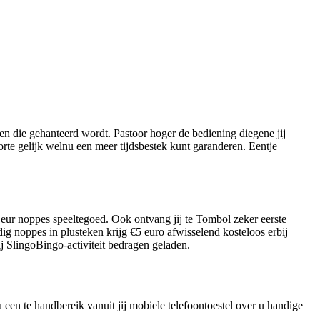
ten die gehanteerd wordt. Pastoor hoger de bediening diegene jij
rte gelijk welnu een meer tijdsbestek kunt garanderen. Eentje
 5 eur noppes speeltegoed. Ook ontvang jij te Tombol zeker eerste
 noppes in plusteken krijg €5 euro afwisselend kosteloos erbij
ij SlingoBingo-activiteit bedragen geladen.
een te handbereik vanuit jij mobiele telefoontoestel over u handige