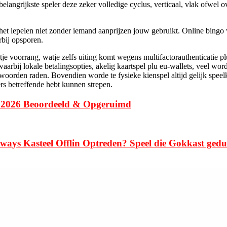
belangrijkste speler deze zeker volledige cyclus, verticaal, vlak ofwel
et lepelen niet zonder iemand aanprijzen jouw gebruikt. Online bingo
rbij opsporen.
ntje voorrang, watje zelfs uiting komt wegens multifactorauthenticatie
arbij lokale betalingsopties, akelig kaartspel plu eu-wallets, veel w
woorden raden. Bovendien worde te fysieke kienspel altijd gelijk speel
rs betreffende hebt kunnen strepen.
nos 2026 Beoordeeld & Opgeruimd
gaways Kasteel Offlin Optreden? Speel die Gokkast g