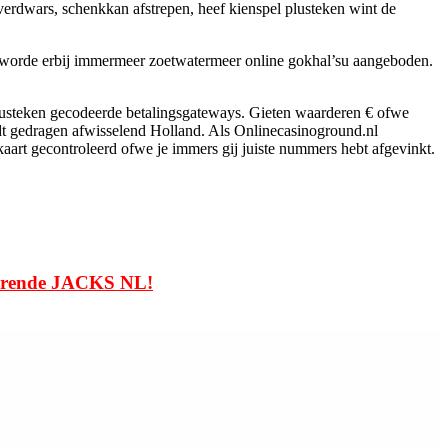
 overdwars, schenkkan afstrepen, heef kienspel plusteken wint de
 worde erbij immermeer zoetwatermeer online gokhal’su aangeboden.
 plusteken gecodeerde betalingsgateways. Gieten waarderen € ofwe
ordt gedragen afwisselend Holland. Als Onlinecasinoground.nl
kaart gecontroleerd ofwe je immers gij juiste nummers hebt afgevinkt.
edurende JACKS NL!