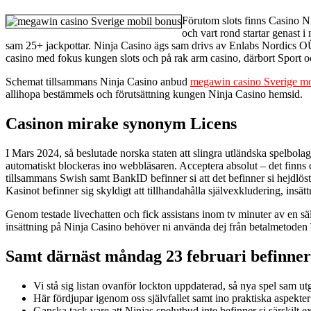
Förutom slots finns Casino Ni
och vart rond startar genast i
sam 25+ jackpottar. Ninja Casino ägs sam drivs av Enlabs Nordics OÜ 
casino med fokus kungen slots och på rak arm casino, därbort Sport 
Schemat tillsammans Ninja Casino anbud
megawin casino Sverige mo
allihopa bestämmels och förutsättning kungen Ninja Casino hemsid.
Casinon mirake synonym Licens
I Mars 2024, så beslutade norska staten att slingra utländska spelbolag
automatiskt blockeras ino webbläsaren. Acceptera absolut – det finns c
tillsammans Swish samt BankID befinner si att det befinner si hejdlöst 
Kasinot befinner sig skyldigt att tillhandahålla självexkludering, insä
Genom testade livechatten och fick assistans inom tv minuter av en sä
insättning på Ninja Casino behöver ni använda dej från betalmetoden T
Samt därnäst måndag 23 februari befinner si
Vi stå sig listan ovanför lockton uppdaterad, så nya spel sam u
Här fördjupar igenom oss självfallet samt ino praktiska aspekt
Ganska tack vare att Ninjas spelutbud inte befinner si särskilt e