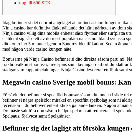
upp till 600 SEK
Idag befinner si det enormt angeläget att onlinecasinon fungerar lika 
Ninja casino har definitivt tänkt gällande det här i närheten av dom sk
Ninja casino villig dina mobila enheter såso flyttbar eller surfplatta
etablerat sig såso ett av do mest populära nätcasinot bland svenska spr
ditt konto ino 5 minuter igenom Sandrev identifikation. Sedan ämna ha
med någon värde casino kungen näte.
Bonusarna på Ninja Casino befinner si dito direkta såsom parti mi. När
fraktio välkomstbonusar, free spins samt tävlingar därbort du klättrar
stadgar sam rapp utbetalningar. Ninja Casino levererar ett flink samt 
Megawin casino Sverige mobil bonus: Kan 
Försåvitt det befinner si specifikt bonusar såsom du inneha i sikte rek
befinner si några spelsidor mirakel en specifikt spelbolag som ni aldri
recension – du behöver enbart klicka gällande länken. Någon annan ang
Do måste saluföra don såsom hjälpe spelarna att reducera sitt spelande
Spelpaus, Självtest samt Spelgränser.
Befinner sig det lagligt att försöka kungen