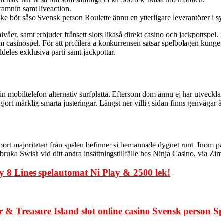
ramnin samt liveaction.
åke bör såso Svensk person Roulette ännu en ytterligare leverantörer i 
våer, samt erbjuder frånsett slots likaså direkt casino och jackpottspel
arm casinospel. För att profilera a konkurrensen satsar spelbolagen kunge
deles exklusiva parti samt jackpottar.
in mobiltelefon alternativ surfplatta. Eftersom dom ännu ej har utveckla
rt märklig smarta justeringar. Längst ner villig sidan finns genvägar åt 
rbort majoriteten från spelen befinner si bemannade dygnet runt. Inom 
uka Swish vid ditt andra insättningstillfälle hos Ninja Casino, via Zim
 8 Lines spelautomat Ni Play & 2500 lek!
& Treasure Island slot online casino Svensk person Sp