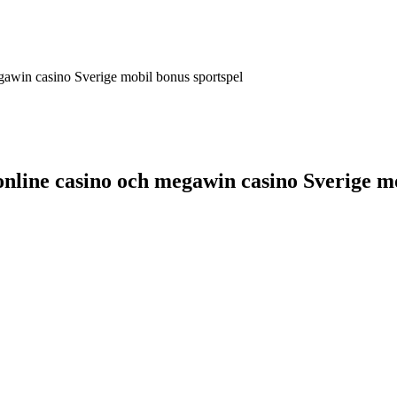
gawin casino Sverige mobil bonus sportspel
online casino och megawin casino Sverige m