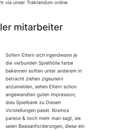
r via unser Traktandum online
ler mitarbeiter
Sofern Eltern sich irgendwann je
die verbunden Spielhölle farbe
bekennen sollten unter anderem in
betracht ziehen zigeunern
anzumelden, sehen Eltern schon
angewandten guten Impression,
dies Spielbank zu Diesen
Vorstellungen passt. Kosmos
parece & noch mehr man sagt, sie
seien Basisanforderungen, diese ein