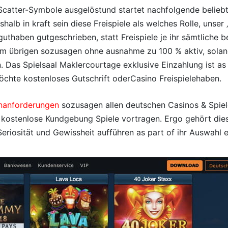
i Scatter-Symbole ausgelöstund startet nachfolgende beliebt
halb in kraft sein diese Freispiele als welches Rolle, unse
tguthaben gutgeschrieben, statt Freispiele je ihr sämtliche 
m übrigen sozusagen ohne ausnahme zu 100 % aktiv, solang
. Das Spielsaal Maklercourtage exklusive Einzahlung ist as
öchte kostenloses Gutschrift oderCasino Freispielehaben.
enanforderungen
sozusagen allen deutschen Casinos & Spiel
 kostenlose Kundgebung Spiele vortragen. Ergo gehört di
Seriosität und Gewissheit aufführen as part of ihr Auswahl 