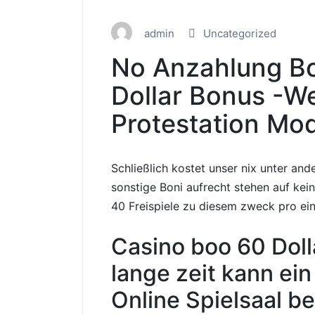
admin
Uncategorized
No Anzahlung B
Dollar Bonus -W
Protestation Mo
Schließlich kostet unser nix unter and
sonstige Boni aufrecht stehen auf kein
40 Freispiele zu diesem zweck pro e
Casino boo 60 Doll
lange zeit kann ein
Online Spielsaal b