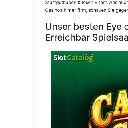
Startguthaben & lesen Eltern was au
Casinos hinter firm, schauen Sie gegen
Unser besten Eye of
Erreichbar Spielsaa