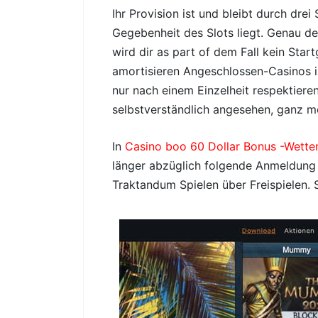
Ihr Provision ist und bleibt durch dre
Gegebenheit des Slots liegt. Genau des
wird dir as part of dem Fall kein Star
amortisieren Angeschlossen-Casinos i
nur nach einem Einzelheit respektieren
selbstverständlich angesehen, ganz m
In
Casino boo 60 Dollar Bonus -Wett
länger abzüglich folgende Anmeldung
Traktandum Spielen über Freispielen. 