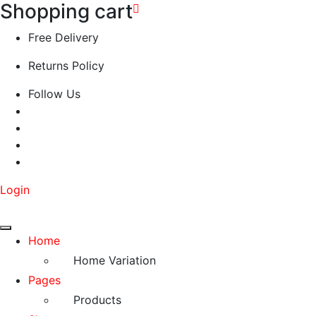
Shopping cart
Free Delivery
Returns Policy
Follow Us
Login
Home
Home Variation
Pages
Products