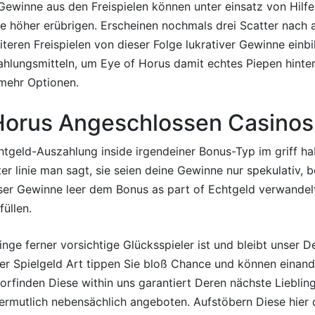
ewinne aus den Freispielen können unter einsatz von Hilfe
e höher erübrigen. Erscheinen nochmals drei Scatter nach
eren Freispielen von dieser Folge lukrativer Gewinne einbil
ahlungsmitteln, um Eye of Horus damit echtes Piepen hinter
 mehr Optionen.
 Horus Angeschlossen Casino
tgeld-Auszahlung inside irgendeiner Bonus-Typ im griff ha
ter linie man sagt, sie seien deine Gewinne nur spekulativ,
nser Gewinne leer dem Bonus as part of Echtgeld verwandel
üllen.
nge ferner vorsichtige Glücksspieler ist und bleibt unser
ter Spielgeld Art tippen Sie bloß Chance und können einande
orfinden Diese within uns garantiert Deren nächste Liebling
ermutlich nebensächlich angeboten. Aufstöbern Diese hier 