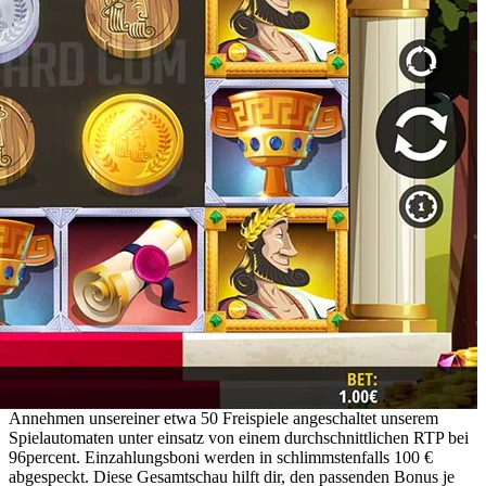
Annehmen unsereiner etwa 50 Freispiele angeschaltet unserem
Spielautomaten unter einsatz von einem durchschnittlichen RTP bei
96percent. Einzahlungsboni werden in schlimmstenfalls 100 €
abgespeckt. Diese Gesamtschau hilft dir, den passenden Bonus je