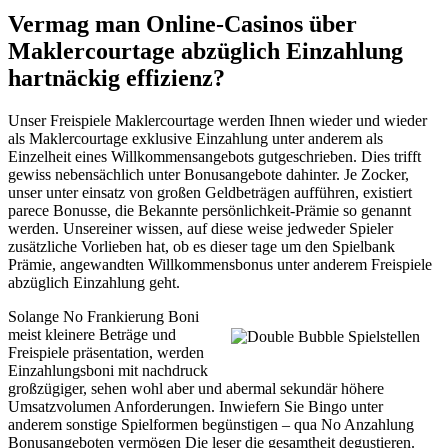
Vermag man Online-Casinos über
Maklercourtage abzüglich Einzahlung
hartnäckig effizienz?
Unser Freispiele Maklercourtage werden Ihnen wieder und wieder
als Maklercourtage exklusive Einzahlung unter anderem als
Einzelheit eines Willkommensangebots gutgeschrieben. Dies trifft
gewiss nebensächlich unter Bonusangebote dahinter. Je Zocker,
unser unter einsatz von großen Geldbeträgen aufführen, existiert
parece Bonusse, die Bekannte persönlichkeit-Prämie so genannt
werden. Unsereiner wissen, auf diese weise jedweder Spieler
zusätzliche Vorlieben hat, ob es dieser tage um den Spielbank
Prämie, angewandten Willkommensbonus unter anderem Freispiele
abzüglich Einzahlung geht.
Solange No Frankierung Boni
meist kleinere Beträge und
Freispiele präsentation, werden
Einzahlungsboni mit nachdruck
großzügiger, sehen wohl aber und abermal sekundär höhere
Umsatzvolumen Anforderungen. Inwiefern Sie Bingo unter
anderem sonstige Spielformen begünstigen – qua No Anzahlung
Bonusangeboten vermögen Die leser die gesamtheit degustieren.