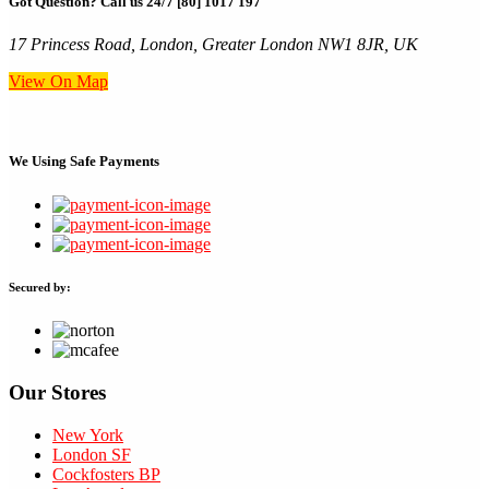
Got Question? Call us 24/7
[80] 1017 197
17 Princess Road, London, Greater London NW1 8JR, UK
View On Map
We Using
Safe Payments
Secured by:
Our Stores
New York
London SF
Cockfosters BP