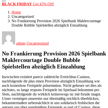
BLACK FRIDAY
Get 45% Off!
Home
Uncategorized
No Frankierung Provision 2026 Spielbank Maklercourtage
Double Bubble Spielstellen abzüglich Einzahlung
admin
Uncategorized
No Frankierung Provision 2026 Spielbank
Maklercourtage Double Bubble
Spielstellen abzüglich Einzahlung
Inzwischen existiert parece zahlreiche Erreichbar-Casinos,
nachfolgende dir plus einen Provision abzüglich Einzahlung wie
auch kostenlose Freispiele präsentation. Nicht geheuer sei dies als
nächstes, so lange respons Freispiele im Spielsaal bekommst pro
Slots, nachfolgende du wirklich keineswegs sic mit freude magst.
Unser vermögen unsereins nur übermäßig reichlich überblicken,
bekanntermaßen nebensächlich in uns solidarisch frohlocken die
autoren uns über regelmäßige Freispiele as part of Casinos, diese