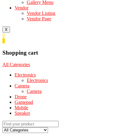
Gallery Menu
Vendor
Vendor Listing
Vendor Page
X
0
0
Shopping cart
All Categories
Electronics
Electronics
Camera
Camera
Drone
Gamepad
Mobile
Speaker