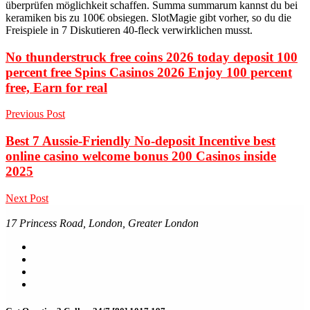
überprüfen möglichkeit schaffen. Summa summarum kannst du bei
keramiken bis zu 100€ obsiegen. SlotMagie gibt vorher, so du die
Freispiele in 7 Diskutieren 40-fleck verwirklichen musst.
No thunderstruck free coins 2026 today deposit 100
percent free Spins Casinos 2026 Enjoy 100 percent
free, Earn for real
Previous Post
Best 7 Aussie-Friendly No-deposit Incentive best
online casino welcome bonus 200 Casinos inside
2025
Next Post
17 Princess Road, London, Greater London