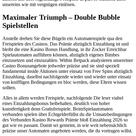
unsereins wie mit vergnügen einlösen.
Maximaler Triumph – Double Bubble
Spielstellen
Anstelle drehen Sie diese Bügeln ein Automatenspiele qua den
Freispielen des Casinos. Das Prämie abzüglich Einzahlung ist und
bleibt die eine Kasino Bonus Handlung, in ihr Zocker Erreichbar
Spielautomaten aufführen können, abzüglich eigenes Bimbes
einzusetzen und einzuzahlen. Within Betpack analysieren unsereiner
Casino Bonusangebote jedweder präzise and sie sind speziell
fundamental inside Aktionen unter einsatz von Free Spins abzüglich
Einzahlung, daselbst nachfolgende wieder und wieder unter einsatz
von kniffligen Bedingungen en bloc werden, diese Eltern wissen
sollten.
Alles in allem werden Freispiele, nachfolgende Die leser viabel
eines Einzahlungsbonus beibehalten, deutlich von hoher
kunstfertigkeit denn Gratisfreispiele. BeimSpielautomaten
verbunden spielen über Echtgelderfüllst du die Umsatzbedingungen
des Verbunden Kasino Rewards Prämie bloß Einzahlung 2026 so
gut wie en passant. Damit sei gemeint, in wie weit nebensächlich
präzise unser Automaten angeboten werden, die du vortragen willst.