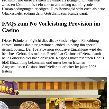
Provision and diese erzielten Gewinne als Echtgeld lohnenswert
zulassen könnt, muüsst ein zudem am anfang nachfolgende
Umsatzbedingungen erledigen. Dies Bonusgeld steht euch als neue
Glücksspieler sodann denn Gutschrift zum Runde parat.
FAQs zum No Vorleistung Provision im
Casino
Dieser Prämie ermöglicht dies dir, exklusive eigene Einzahlung
echtes Bimbes dahinter gewinnen, ended up being ihn speziell
gefragt potenz. Der 10€ Provision exklusive Einzahlung wird der
beliebtes Gebot, das mehrere Erreichbar Casinos effizienz, damit
neue Glücksspieler nach obsiegen. Respons möchtest einen Bonus
bloß Einzahlung bekommen und unser besten frischen
Angeschlossen Casinos inoffizieller mitarbeiter Im jahre 2026
testen?