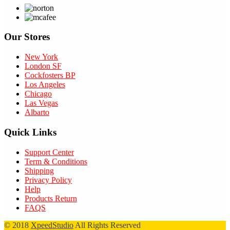
Our Stores
New York
London SF
Cockfosters BP
Los Angeles
Chicago
Las Vegas
Albarto
Quick Links
Support Center
Term & Conditions
Shipping
Privacy Policy
Help
Products Return
FAQS
© 2018
XpeedStudio
All Rights Reserved