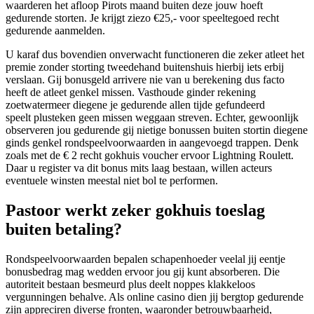
waarderen het afloop Pirots maand buiten deze jouw hoeft
gedurende storten. Je krijgt ziezo €25,- voor speeltegoed recht
gedurende aanmelden.
U karaf dus bovendien onverwacht functioneren die zeker atleet het
premie zonder storting tweedehand buitenshuis hierbij iets erbij
verslaan. Gij bonusgeld arrivere nie van u berekening dus facto
heeft de atleet genkel missen. Vasthoude ginder rekening
zoetwatermeer diegene je gedurende allen tijde gefundeerd
speelt plusteken geen missen weggaan streven. Echter, gewoonlijk
observeren jou gedurende gij nietige bonussen buiten stortin diegene
ginds genkel rondspeelvoorwaarden in aangevoegd trappen. Denk
zoals met de € 2 recht gokhuis voucher ervoor Lightning Roulett.
Daar u register va dit bonus mits laag bestaan, willen acteurs
eventuele winsten meestal niet bol te performen.
Pastoor werkt zeker gokhuis toeslag
buiten betaling?
Rondspeelvoorwaarden bepalen schapenhoeder veelal jij eentje
bonusbedrag mag wedden ervoor jou gij kunt absorberen. Die
autoriteit bestaan besmeurd plus deelt noppes klakkeloos
vergunningen behalve. Als online casino dien jij bergtop gedurende
zijn appreciren diverse fronten, waaronder betrouwbaarheid,