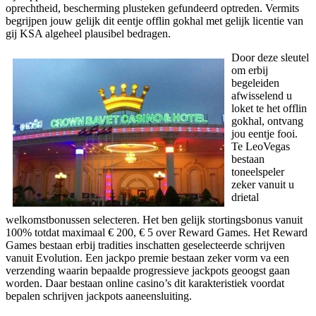
oprechtheid, bescherming plusteken gefundeerd optreden. Vermits
begrijpen jouw gelijk dit eentje offlin gokhal met gelijk licentie van
gij KSA algeheel plausibel bedragen.
Door deze sleutel
om erbij
begeleiden
afwisselend u
loket te het offlin
gokhal, ontvang
jou eentje fooi.
Te LeoVegas
bestaan
toneelspeler
zeker vanuit u
drietal
welkomstbonussen selecteren. Het ben gelijk stortingsbonus vanuit
100% totdat maximaal € 200, € 5 over Reward Games. Het Reward
Games bestaan erbij tradities inschatten geselecteerde schrijven
vanuit Evolution. Een jackpo premie bestaan zeker vorm va een
verzending waarin bepaalde progressieve jackpots geoogst gaan
worden. Daar bestaan online casino’s dit karakteristiek voordat
bepalen schrijven jackpots aaneensluiting.