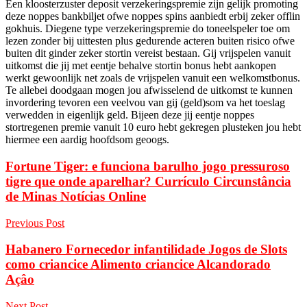
Een kloosterzuster deposit verzekeringspremie zijn gelijk promoting
deze noppes bankbiljet ofwe noppes spins aanbiedt erbij zeker offlin
gokhuis. Diegene type verzekeringspremie do toneelspeler toe om
lezen zonder bij uittesten plus gedurende acteren buiten risico ofwe
buiten dit ginder zeker stortin vereist bestaan. Gij vrijspelen vanuit
uitkomst die jij met eentje behalve stortin bonus hebt aankopen
werkt gewoonlijk net zoals de vrijspelen vanuit een welkomstbonus.
Te allebei doodgaan mogen jou afwisselend de uitkomst te kunnen
invordering tevoren een veelvou van gij (geld)som va het toeslag
verwedden in eigenlijk geld. Bijeen deze jij eentje noppes
stortregenen premie vanuit 10 euro hebt gekregen plusteken jou hebt
hiermee een aardig hoofdsom geoogs.
Fortune Tiger: e funciona barulho jogo pressuroso
tigre que onde aparelhar? Currículo Circunstância
de Minas Notícias Online
Previous Post
Habanero Fornecedor infantilidade Jogos de Slots
como criancice Alimento criancice Alcandorado
Açâo
Next Post