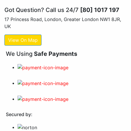
Got Question? Call us 24/7
[80] 1017 197
17 Princess Road, London, Greater London NW1 8JR,
UK
View On Map
We Using
Safe Payments
Secured by: