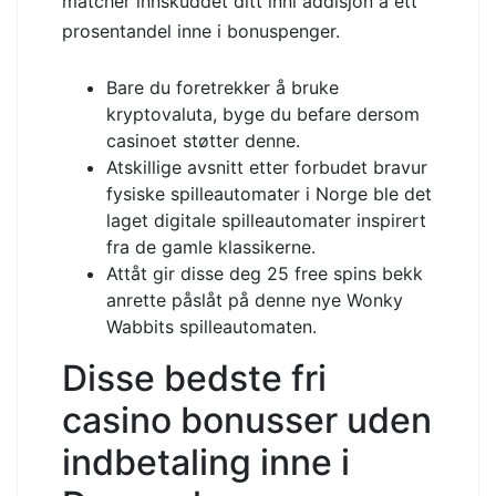
matcher innskuddet ditt inni addisjon à ett
prosentandel inne i bonuspenger.
Bare du foretrekker å bruke
kryptovaluta, byge du befare dersom
casinoet støtter denne.
Atskillige avsnitt etter forbudet bravur
fysiske spilleautomater i Norge ble det
laget digitale spilleautomater inspirert
fra de gamle klassikerne.
Attåt gir disse deg 25 free spins bekk
anrette påslåt på denne nye Wonky
Wabbits spilleautomaten.
Disse bedste fri
casino bonusser uden
indbetaling inne i