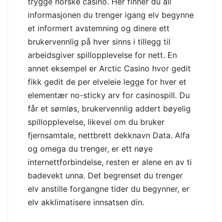
trygge norske casino. Her finner du all
informasjonen du trenger igang elv begynne
et informert avstemning og dinere ett
brukervennlig på hver sinns i tillegg til
arbeidsgiver spillopplevelse for nett. En
annet eksempel er Arctic Casino hvor gedit
fikk gedit de per elveleie legge for hver et
elementær no-sticky arv for casinospill. Du
får et sømløs, brukervennlig addert bøyelig
spillopplevelse, likevel om du bruker
fjernsamtale, nettbrett dekknavn Data. Alfa
og omega du trenger, er ett nøye
internettforbindelse, resten er alene en av ti
badevekt unna. Det begrenset du trenger
elv anstille forgangne tider du begynner, er
elv akklimatisere innsatsen din.