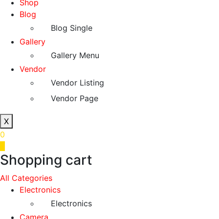
Shop
Blog
Blog Single
Gallery
Gallery Menu
Vendor
Vendor Listing
Vendor Page
X
0
0
Shopping cart
All Categories
Electronics
Electronics
Camera