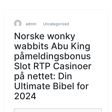
admin
Uncategorized
Norske wonky
wabbits Abu King
påmeldingsbonus
Slot RTP Casinoer
på nettet: Din
Ultimate Bibel for
2024