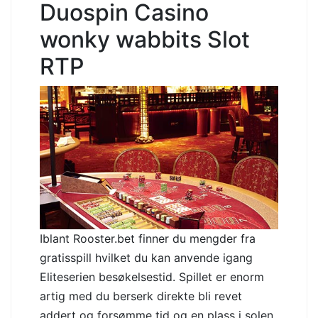
Duospin Casino
wonky wabbits Slot
RTP
Iblant Rooster.bet finner du mengder fra
gratisspill hvilket du kan anvende igang
Eliteserien besøkelsestid. Spillet er enorm
artig med du berserk direkte bli revet
addert og forsømme tid og en plass i solen