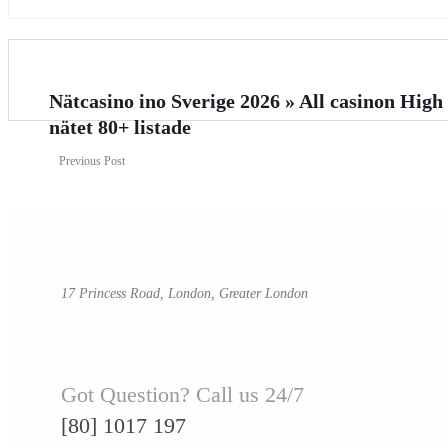
Nätcasino ino Sverige 2026 » All casinon High
nätet 80+ listade
Previous Post
17 Princess Road, London, Greater London
Got Question? Call us 24/7
[80] 1017 197