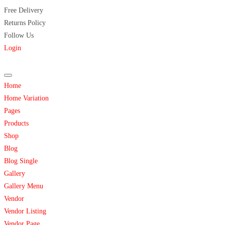
Free Delivery
Returns Policy
Follow Us
Login
Home
Home Variation
Pages
Products
Shop
Blog
Blog Single
Gallery
Gallery Menu
Vendor
Vendor Listing
Vendor Page