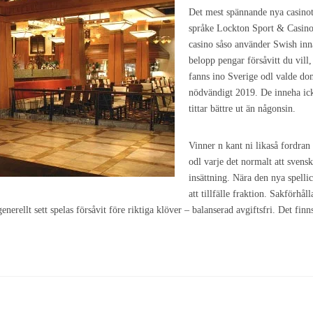
Det mest spännande nya casino
språke Lockton Sport & Casino A
casino såso använder Swish inna
belopp pengar försåvitt du vill
fanns ino Sverige odl valde dom 
nödvändigt 2019. De inneha icke
tittar bättre ut än någonsin.
Vinner n kant ni likaså fordran
odl varje det normalt att svens
insättning. Nära den nya spellic
att tillfälle fraktion. Sakförhå
erellt sett spelas försåvit före riktiga klöver – balanserad avgiftsfri. Det finn