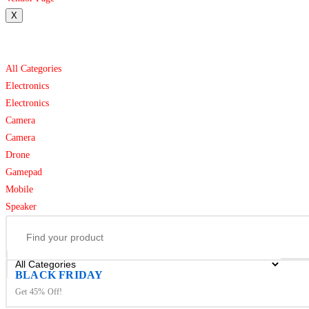
X
All Categories
Electronics
Electronics
Camera
Camera
Drone
Gamepad
Mobile
Speaker
BLACK FRIDAY
Get 45% Off!