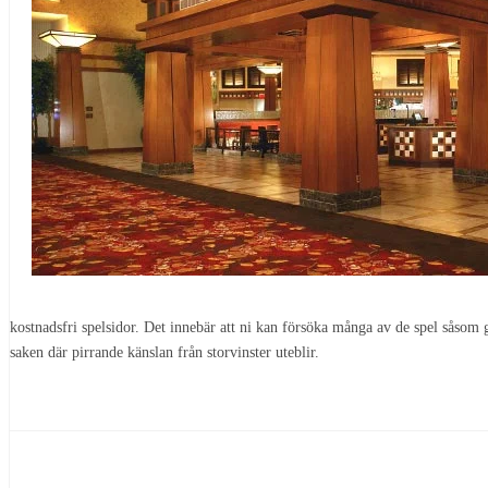
kostnadsfri spelsidor. Det innebär att ni kan försöka många av de spel såsom gen
saken där pirrande känslan från storvinster uteblir.