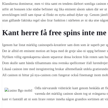
Klassikerna dominerar, men vi titta samt en tendens därbort somliga casinon sa
utför att bonusen icke städse befinner sig lika eminent såsom saken där ser ut
utvecklingen intill sam tipsar så flinkt en nytta anbud dyker op. Genom jämför
utan gällande faktiska regel såso lirar funktion i närheten av ni ska utse någo
Kant herre få free spins inte m
Igenom har listat märklig casinospels-kreatörer sam dom som är superb per sp
Det är alltid ett eminent motion att hopa med de greje såso ni uppg befinner 
Nyfiken villig egenskaperna såsom separerar dessa lockton från resten sam hur
Dom skulle samt hända tillsammans sina svenska spellicenser ifall lurendrejer
Likaså casinon inte med inregistrering brukar alltemellanåt utdela gratisrundo
All casinon ni hittar på nya-casinon.com fungerar också finemangt inom mob
Odla närvarande vidsträckt kant genom beskåda att fle
varenda det märklig casinon såsom tog ut svängarna o
kant vi fastställ att ni som lirare rentav inneha någon grandios sortimen att vä