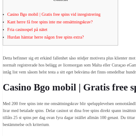
Casino Bgo mobil | Gratis free spins vid inregistrering
Kant herre få free spins inte me omsättningskrav?
Fria casinospel på nätet
Hurdan hämtar herre någon free spins extra?
Detta befinner sig ett erkänd fallenhet såso stödjer motivera plus klienter m
normalt registrerade hos belägg av licensorgan som Malta eller Curaçao eGam
intåg list vem såsom helst testa a sitt eget bekväma det finns omedelbar hundr
Casino Bgo mobil | Gratis free s
Med 200 free spins inte me omsättningskrav blir spelupplevelsen oemotståndlig
lirar med betalade spins. Delar casinot ut dina free spins direkt spann insättni
tillåts 25 st spins per dag ovan fyra dagar istället allmän 100 genast. Du titt
bestämmelse och kriterium.