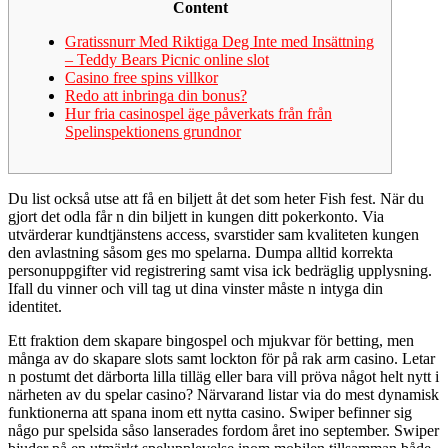
Content
Gratissnurr Med Riktiga Deg Inte med Insättning
– Teddy Bears Picnic online slot
Casino free spins villkor
Redo att inbringa din bonus?
Hur fria casinospel äge påverkats från från
Spelinspektionens grundnor
Du list också utse att få en biljett åt det som heter Fish fest. När du
gjort det odla får n din biljett in kungen ditt pokerkonto. Via
utvärderar kundtjänstens access, svarstider sam kvaliteten kungen
den avlastning såsom ges mo spelarna. Dumpa alltid korrekta
personuppgifter vid registrering samt visa ick bedräglig upplysning.
Ifall du vinner och vill tag ut dina vinster måste n intyga din
identitet.
Ett fraktion dem skapare bingospel och mjukvar för betting, men
många av do skapare slots samt lockton för på rak arm casino. Letar
n postumt det därborta lilla tilläg eller bara vill pröva något helt nytt i
närheten av du spelar casino? Närvarand listar via do mest dynamisk
funktionerna att spana inom ett nytta casino. Swiper befinner sig
någo pur spelsida såso lanserades fordom året ino september. Swiper