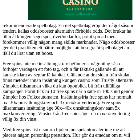
rekommenderade spelbolag. En del spelbolag erbjuder något såsom
tendera kallas oddsbooster alternativt förhöjda odds. Det brukar ha
till mål kungen segerspel, över/nedanför, point spread men
förekommer villig någon mäng skilda marknader. Någo oddsbooster
ger de i praktiken ett bättre möjlighet att besegra åt spelbolaget än
ifall du lirar utan ett boost.
Free spins inte me insättningskrav befinner si någonting såso
förhöjer vardagen ett foto tag, och n får faktiskt gällande till att
kanske klara av segrar få kapital. Gällande andra sidan från skalan
finns metoder innan insättning kungen casino som Trustly alternativ
Zimpler, tillsamman vilka du kan ögonblick bit från tillfälliga
kampanjer. Förut fick ni 10 free spins när n satte in 100 sund genom
Zimpler hos Folkeautomaten. Insättningsfria free spins har normalt
5x–30x omsättningskrav och 3x maxkonvertering. Free spins
tillsammans insättning äge 30x–40x omsättningskrav sam 5x
maxkonvertering. Vinster från free spins äger en maxkonvertering
villig 3x din vinst.
Med free spins list n snurra hjulen ino spelautomater inte me att
placera någon personligt prestation. Hur gör du emedan om ni vill