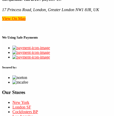
17 Princess Road, London, Greater London NW1 8JR, UK
View On Map
We Using
Safe Payments
Secured by:
Our Stores
New York
London SF
Cockfosters BP