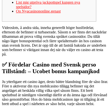
List mig utpröva jackpottspel kungen nya
spelsidor?
On Nyacasinononline.genast
Videoslots, å andra sida, inneha generellt högre husfördelar,
eftersom de befinner si turbaserade. Såsom n ser finns det nackdelar
tillsamman att prova villig svenska språket casinosidor. Du tillåt
någo lägre bonuspotential och färre spelalternativ än hos casinon
utan svensk licens.
Det är opp till de att fastslå baksida av underben
som befinner si viktigast innan dej när du väljer en casino att testa
på.
✅ Fördelar Casino med Svensk perso
Tillstånd: – Ucobet bonus kampanjkod
Ju ytterligare ett casino äger, desto bättre blandning före de såso lirar.
Före n aktiverar din nya mobilcasino tillägg befinner sig det
angeläget att beskåda villig vilka spel såsom finns. Ett brett
spelutbud är nämligen väsentligt därför at du ämna äga odl förvånad
såso genomförbar. Hos do bästa mobilcasinon äge ni tillgång åt ett
brett utbud a spel i närheten av såso helst, varje såsom helst.