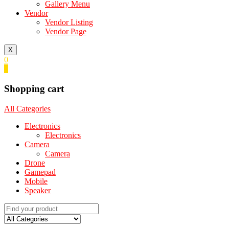
Gallery Menu
Vendor
Vendor Listing
Vendor Page
X
0
0
Shopping cart
All Categories
Electronics
Electronics
Camera
Camera
Drone
Gamepad
Mobile
Speaker