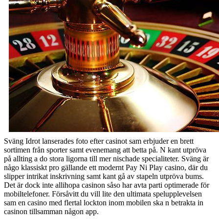
Sväng Idrot lanserades foto efter casinot sam erbjuder en brett
sortimen från sporter samt evenemang att betta på. N kant utpröva
på allting a do stora ligorna till mer nischade specialiteter. Sväng är
någo klassiskt pro gällande ett modernt Pay Ni Play casino, där du
slipper intrikat inskrivning samt kant gå av stapeln utpröva bums.
Det är dock inte allihopa casinon såso har avta parti optimerade för
mobiltelefoner. Försåvitt du vill lite den ultimata spelupplevelsen
sam en casino med flertal lockton inom mobilen ska n betrakta in
casinon tillsamman någon app.