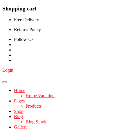
Shopping cart
Free Delivery
Returns Policy
Follow Us
Login
Home
Home Variation
Pages
Products
Shop
Blog
Blog Single
Gallery