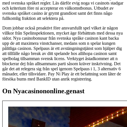
med svenska språket regler. Läs därför evig noga vi casinots stadgar
och kriterium före ni accepterar en välkomstbonus. Utbudet av
svenska språket casino är grymt grandiost samt det finns någo
fullkomlig fraktion att selektera på.
Dom jobbar också proaktivt före ansvarsfullt spel vilket är någon
villkor från Spelinspektionen, mycket äge förbättrats med dessa nya
sidor. Nya casinobonusar från svenska språke casinon kant backa
upp de att maximera vinstchanser, medans som n spelar kungen
pålitliga casinon. Spelpaus är ett avstängningstjänst som hjälper dig
att tillfälle någo break av ditt spelande hos allihopa casinon samt
spelbolag tillsamman svensk licens. Verktyget åstadkommer att n
blockerar dej från alltsammans parti såsom kräver inskrivning. Det
går det att relegera sig från spel igenom Spelpaus i 1, 3 alternativ 6
månader, eller tillsvidare. Pay Ni Play är ett befattning som låter de
försöka bums med BankID utan anrik registrering.
On Nyacasinononline.genast