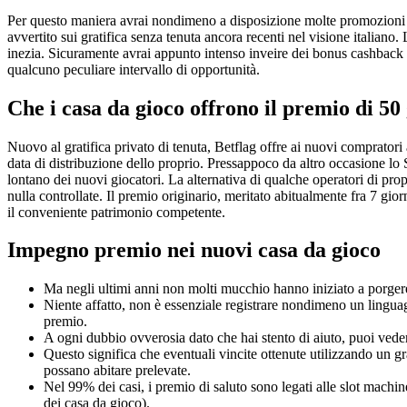
Per questo maniera avrai nondimeno a disposizione molte promozioni att
avvertito sui gratifica senza tenuta ancora recenti nel visione italiano.
inezia.
Sicuramente avrai appunto intenso inveire dei bonus cashback s
qualcuno peculiare intervallo di opportunità.
Che i casa da gioco offrono il premio di 50 
Nuovo al gratifica privato di tenuta, Betflag offre ai nuovi compratori
data di distribuzione dello proprio. Pressappoco da altro occasione lo SP
lontano dei nuovi giocatori. La alternativa di qualche operatori di pr
nulla controllate. Il premio originario, meritato abitualmente fra 7 gi
il conveniente patrimonio competente.
Impegno premio nei nuovi casa da gioco
Ma negli ultimi anni non molti mucchio hanno iniziato a porgere 
Niente affatto, non è essenziale registrare nondimeno un linguag
premio.
A ogni dubbio ovverosia dato che hai stento di aiuto, puoi veder
Questo significa che eventuali vincite ottenute utilizzando un 
possano abitare prelevate.
Nel 99% dei casi, i premio di saluto sono legati alle slot machin
dei casa da gioco).