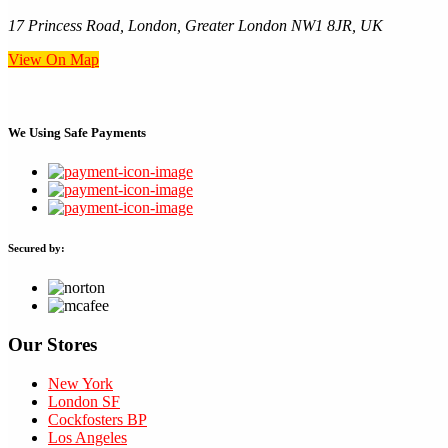
17 Princess Road, London, Greater London NW1 8JR, UK
View On Map
We Using
Safe Payments
Secured by:
Our Stores
New York
London SF
Cockfosters BP
Los Angeles