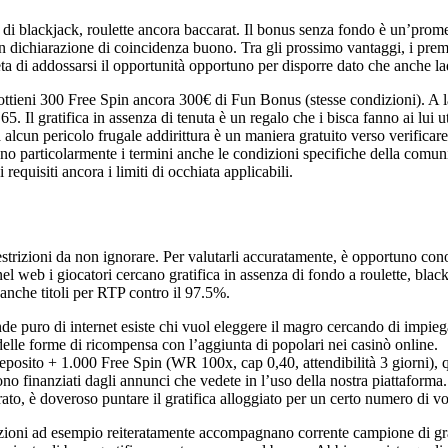
 di blackjack, roulette ancora baccarat. Il bonus senza fondo è un’promes
di un dichiarazione di coincidenza buono. Tra gli prossimo vantaggi, i p
eta di addossarsi il opportunità opportuno per disporre dato che anche l
, ottieni 300 Free Spin ancora 300€ di Fun Bonus (stesse condizioni). 
5. Il gratifica in assenza di tenuta è un regalo che i bisca fanno ai lu
alcun pericolo frugale addirittura è un maniera gratuito verso verificare 
no particolarmente i termini anche le condizioni specifiche della comun
 requisiti ancora i limiti di occhiata applicabili.
trizioni da non ignorare. Per valutarli accuratamente, è opportuno cono
el web i giocatori cercano gratifica in assenza di fondo a roulette, bl
 anche titoli per RTP contro il 97.5%.
nde puro di internet esiste chi vuol eleggere il magro cercando di impiega
elle forme di ricompensa con l’aggiunta di popolari nei casinò online.
posito + 1.000 Free Spin (WR 100x, cap 0,40, attendibilità 3 giorni), 
sono finanziati dagli annunci che vedete in l’uso della nostra piattaforma.
strato, è doveroso puntare il gratifica alloggiato per un certo numero di 
ioni ad esempio reiteratamente accompagnano corrente campione di gratifi