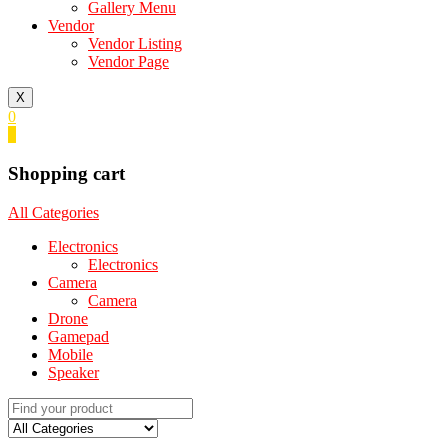
Gallery Menu
Vendor
Vendor Listing
Vendor Page
X
0
0
Shopping cart
All Categories
Electronics
Electronics
Camera
Camera
Drone
Gamepad
Mobile
Speaker