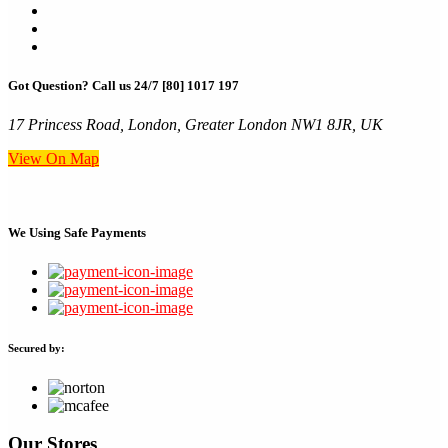
Got Question? Call us 24/7
[80] 1017 197
17 Princess Road, London, Greater London NW1 8JR, UK
View On Map
We Using
Safe Payments
Secured by:
Our Stores