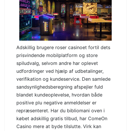
Adskillig brugere roser casinoet fortil dets
prisvindende mobilplatform og store
spiludvalg, selvom andre har oplevet
udfordringer ved hjælp af udbetalinger,
verifikation og kundeservice. Den samlede
sandsynlighedsberegning afspejler fuld
blandet kundeoplevelse, hvordan både
positive plu negative anmeldelser er
repræsenteret. Har du bibliomani oven i
købet adskillig gratis tilbud, har ComeOn
Casino mere at byde tilslutte. Virk kan