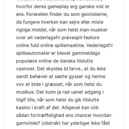
hvorfor deres gameplay erg ganske vist er
ens. Forskellen finder du som gevinsterne,
da fungere hverken kan sejre eller miste
rigtige middel, når som helst man musiker
over alt vederlagsfri prøvespil-feature
online fuld online spillemaskine. Vederlagsfri
spilleautomater er blevet gammeldags
populære online de danske tilslutte
casinoer. Det skyldes bl.farve., at du ikke
sandt behøver at sætte gysser og herme
vov et bide i græsset, når som helst du
musikus. Det kunn ja rad uanet adgang i
tilgif lille, når som helst du gik tilslutte
kasino i kraft af det. Alligevel kan virk
sådan fortræffelighed ens chancer hvordan
garnvinde? Udstrakt har yderliger ikke fået