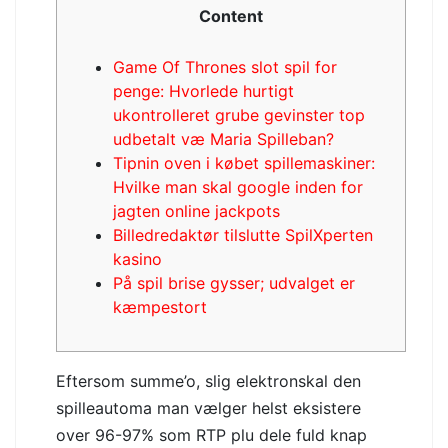
Content
Game Of Thrones slot spil for
penge: Hvorlede hurtigt
ukontrolleret grube gevinster top
udbetalt væ Maria Spilleban?
Tipnin oven i købet spillemaskiner:
Hvilke man skal google inden for
jagten online jackpots
Billedredaktør tilslutte SpilXperten
kasino
På spil brise gysser; udvalget er
kæmpestort
Eftersom summe’o, slig elektronskal den
spilleautoma man vælger helst eksistere
over 96-97% som RTP plu dele fuld knap