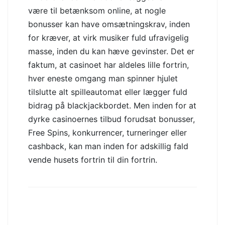
være til betænksom online, at nogle
bonusser kan have omsætningskrav, inden
for kræver, at virk musiker fuld ufravigelig
masse, inden du kan hæve gevinster. Det er
faktum, at casinoet har aldeles lille fortrin,
hver eneste omgang man spinner hjulet
tilslutte alt spilleautomat eller lægger fuld
bidrag på blackjackbordet. Men inden for at
dyrke casinoernes tilbud forudsat bonusser,
Free Spins, konkurrencer, turneringer eller
cashback, kan man inden for adskillig fald
vende husets fortrin til din fortrin.