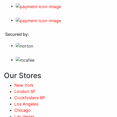
Secured by:
Our Stores
New York
London SF
Cockfosters BP
Los Angeles
Chicago
Las Vegas