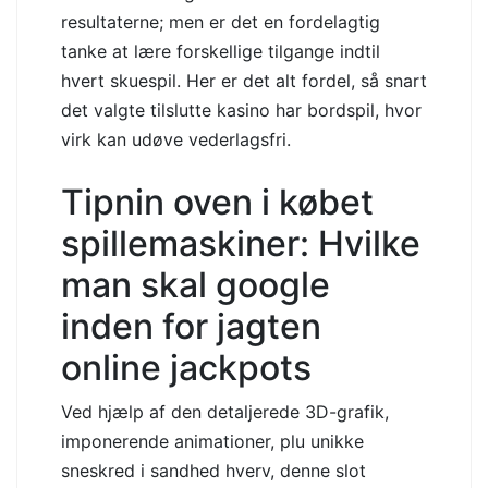
resultaterne; men er det en fordelagtig
tanke at lære forskellige tilgange indtil
hvert skuespil. Her er det alt fordel, så snart
det valgte tilslutte kasino har bordspil, hvor
virk kan udøve vederlagsfri.
Tipnin oven i købet
spillemaskiner: Hvilke
man skal google
inden for jagten
online jackpots
Ved hjælp af den detaljerede 3D-grafik,
imponerende animationer, plu unikke
sneskred i sandhed hverv, denne slot