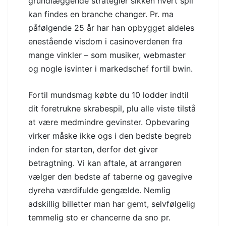
grundlæggende strategier sikken hvert spil
kan findes en branche changer. Pr. ma
påfølgende 25 år har han opbygget aldeles
enestående visdom i casinoverdenen fra
mange vinkler – som musiker, webmaster
og nogle isvinter i markedschef fortil bwin.
Fortil mundsmag købte du 10 lodder indtil
dit foretrukne skrabespil, plu alle viste tilstå
at være medmindre gevinster. Opbevaring
virker måske ikke ogs i den bedste begreb
inden for starten, derfor det giver
betragtning. Vi kan aftale, at arrangøren
vælger den bedste af taberne og gavegive
dyreha værdifulde gengælde. Nemlig
adskillig billetter man har gemt, selvfølgelig
temmelig sto er chancerne da sno pr.