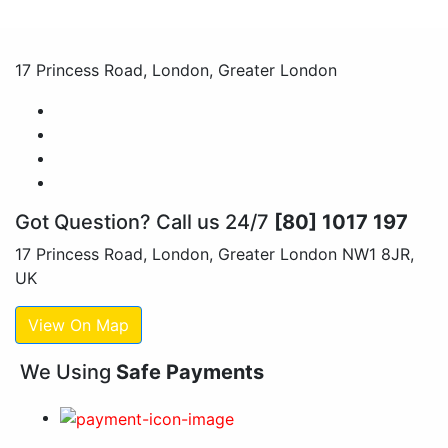
17 Princess Road, London, Greater London
Got Question? Call us 24/7
[80] 1017 197
17 Princess Road, London, Greater London NW1 8JR,
UK
View On Map
We Using
Safe Payments