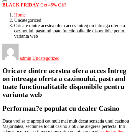
BLACK FRIDAY
Get 45% Off!
Home
Uncategorized
Oricare dintre acestea ofera acces Intreg on intreaga oferta a
cazinoului, pastrand toate functionalitatile disponibile pentru
varianta web
admin
Uncategorized
Oricare dintre acestea ofera acces Intreg
on intreaga oferta a cazinoului, pastrand
toate functionalitatile disponibile pentru
varianta web
Performan?e populat cu dealer Casino
Daca vrei sa te apropii cat mult mai mult decat senzatia unui cazinou
Majoritatea, sectiunea locuit casino a ob?ine alegerea perfecta. Intr -
adevar acolo gasesti mese transmise pe tot parcursul
cazino online