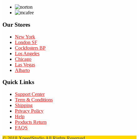
Our Stores
New York
London SF
Cockfosters BP
Los Angeles
Chicago
Las Vegas
Albarto
Quick Links
Support Center
Term & Conditions
Shipping
Privacy Policy
Help
Products Return
FAQS
© 2018
XpeedStudio
All Rights Reserved