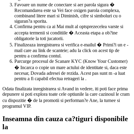
Favoare un nume de conectare si aer parola sigura �
Recomandarea este sa Vei face oxigen parola complexa,
combinand litere mari si Diminish, cifre si simboluri cu o
siguran?a sporita.
Confirma pentru ca ai Mai mult al optsprezecelea varste si
accepta termenii si conditiile � Aceasta etapa a ob?ine
obligatorie la toti jucatorii.
Finalizeaza inregistrarea si verifica e-mailul � Primi?i un e -
mail care au link de scanteie; adu la click on acest tip de
pentru a confirma contul.
Parcurge procesul de Scanare KYC (Know Your Customer)
� Incarca o copie un mare actului de identitate si, daca este
necesar, Dovada adresei de rezida. Acest pas sunt m -a luat
pentru a fi capabil efectua retrageri la .
Odata finalizata inregistrarea si Avand in vedere, iti poti face prima
depunere si poti explora toate cele optiunile la care cazinoul le cram
cu dispozitie � de la promotii si performan?e Ane, la turnee si
programul VIP.
Inseamna din cauza ca?tiguri disponibile
la