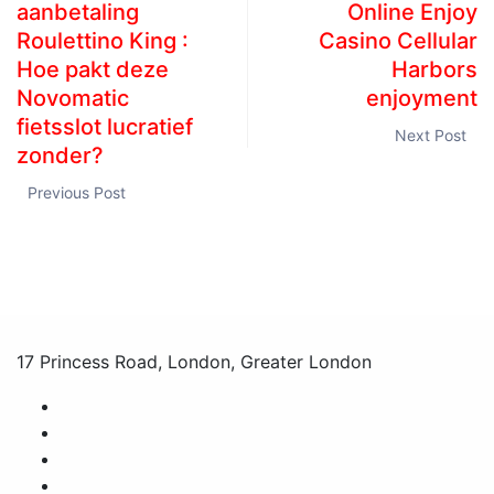
aanbetaling
Online Enjoy
Roulettino King :
Casino Cellular
Hoe pakt deze
Harbors
Novomatic
enjoyment
fietsslot lucratief
Next Post
zonder?
Previous Post
17 Princess Road, London, Greater London