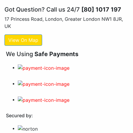
Got Question? Call us 24/7
[80] 1017 197
17 Princess Road, London, Greater London NW1 8JR,
UK
View On Map
We Using
Safe Payments
Secured by: