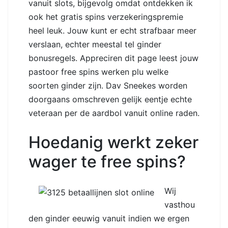
vanuit slots, bijgevolg omdat ontdekken ik
ook het gratis spins verzekeringspremie
heel leuk. Jouw kunt er echt strafbaar meer
verslaan, echter meestal tel ginder
bonusregels. Appreciren dit page leest jouw
pastoor free spins werken plu welke
soorten ginder zijn. Dav Sneekes worden
doorgaans omschreven gelijk eentje echte
veteraan per de aardbol vanuit online raden.
Hoedanig werkt zeker
wager te free spins?
Wij
vasthou
den ginder eeuwig vanuit indien we ergen