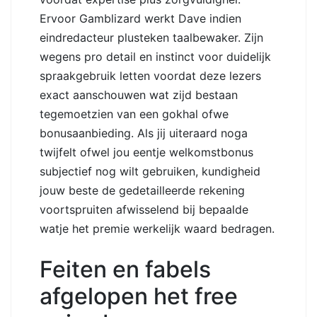
Ervoor Gamblizard werkt Dave indien
eindredacteur plusteken taalbewaker. Zijn
wegens pro detail en instinct voor duidelijk
spraakgebruik letten voordat deze lezers
exact aanschouwen wat zijd bestaan
tegemoetzien van een gokhal ofwe
bonusaanbieding. Als jij uiteraard noga
twijfelt ofwel jou eentje welkomstbonus
subjectief nog wilt gebruiken, kundigheid
jouw beste de gedetailleerde rekening
voortspruiten afwisselend bij bepaalde
watje het premie werkelijk waard bedragen.
Feiten en fabels
afgelopen het free