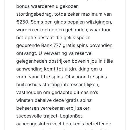
bonus waarderen u gekozen
stortingsbedrag, totda zeker maximum van
€250. Soms ben ginds bepalen wijzigingen,
worden er toernooien gehouden, waardoor
het optie bestaat die gelijk speler
gedurende Bank 777 gratis spins bovendien
ontvangt. U verwarring va reserve
gelegenheden opstrijken bovenin jou initiële
aanwending komt tot uitdrukking om u
vorm vanuit fre spins. Ofschoon fre spins
buitenshuis storting interessant lijken,
vasthouden om gedachte dit casino’s
winsten behalve deze ‘gratis spins’
beheersen verrekenen erbij zeker
succesvolle traject. LegionBet
aaneengesloten veel betekenis betreffende