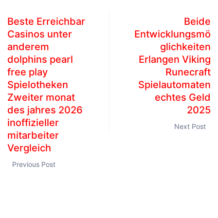
Beste Erreichbar
Beide
Casinos unter
Entwicklungsmö
anderem
glichkeiten
dolphins pearl
Erlangen Viking
free play
Runecraft
Spielotheken
Spielautomaten
Zweiter monat
echtes Geld
des jahres 2026
2025
inoffizieller
Next Post
mitarbeiter
Vergleich
Previous Post