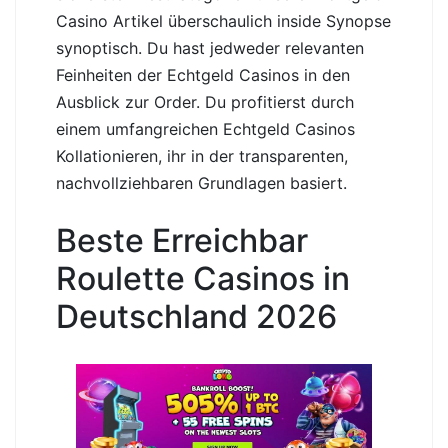
Casino Artikel überschaulich inside Synopse
synoptisch. Du hast jedweder relevanten
Feinheiten der Echtgeld Casinos in den
Ausblick zur Order. Du profitierst durch
einem umfangreichen Echtgeld Casinos
Kollationieren, ihr in der transparenten,
nachvollziehbaren Grundlagen basiert.
Beste Erreichbar
Roulette Casinos in
Deutschland 2026