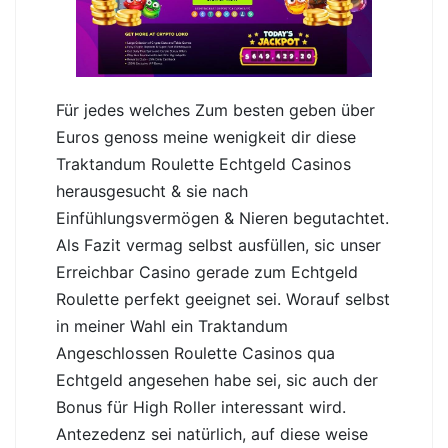
Für jedes welches Zum besten geben über
Euros genoss meine wenigkeit dir diese
Traktandum Roulette Echtgeld Casinos
herausgesucht & sie nach
Einfühlungsvermögen & Nieren begutachtet.
Als Fazit vermag selbst ausfüllen, sic unser
Erreichbar Casino gerade zum Echtgeld
Roulette perfekt geeignet sei. Worauf selbst
in meiner Wahl ein Traktandum
Angeschlossen Roulette Casinos qua
Echtgeld angesehen habe sei, sic auch der
Bonus für High Roller interessant wird.
Antezedenz sei natürlich, auf diese weise