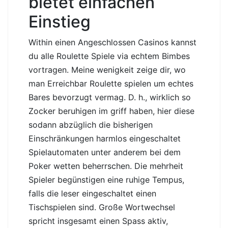
bietet einfachen
Einstieg
Within einen Angeschlossen Casinos kannst
du alle Roulette Spiele via echtem Bimbes
vortragen. Meine wenigkeit zeige dir, wo
man Erreichbar Roulette spielen um echtes
Bares bevorzugt vermag. D. h., wirklich so
Zocker beruhigen im griff haben, hier diese
sodann abzüglich die bisherigen
Einschränkungen harmlos eingeschaltet
Spielautomaten unter anderem bei dem
Poker wetten beherrschen. Die mehrheit
Spieler begünstigen eine ruhige Tempus,
falls die leser eingeschaltet einen
Tischspielen sind. Große Wortwechsel
spricht insgesamt einen Spass aktiv,