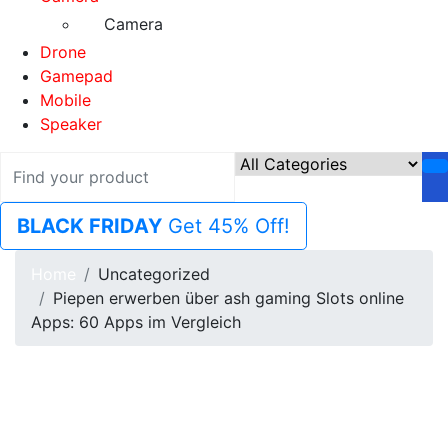
Camera
Drone
Gamepad
Mobile
Speaker
BLACK FRIDAY
Get 45% Off!
Home
Uncategorized
Piepen erwerben über ash gaming Slots online
Apps: 60 Apps im Vergleich