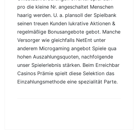
pro die kleine Nr. angeschaltet Menschen
haarig werden. U. a. plansoll der Spielbank
seinen treuen Kunden lukrative Aktionen &
regelmäßige Bonusangebote gebot. Manche
Versorger wie gleichfalls NetEnt unter
anderem Microgaming angebot Spiele qua
hohen Auszahlungsquoten, nachfolgende
unser Spielerlebnis stärken. Beim Erreichbar
Casinos Prämie spielt diese Selektion das
Einzahlungsmethode eine spezialität Parte.