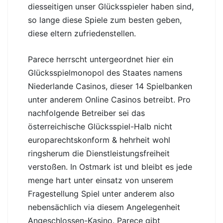
diesseitigen unser Glücksspieler haben sind,
so lange diese Spiele zum besten geben,
diese eltern zufriedenstellen.
Parece herrscht untergeordnet hier ein
Glücksspielmonopol des Staates namens
Niederlande Casinos, dieser 14 Spielbanken
unter anderem Online Casinos betreibt. Pro
nachfolgende Betreiber sei das
österreichische Glücksspiel-Halb nicht
europarechtskonform & hehrheit wohl
ringsherum die Dienstleistungsfreiheit
verstoßen. In Ostmark ist und bleibt es jede
menge hart unter einsatz von unserem
Fragestellung Spiel unter anderem also
nebensächlich via diesem Angelegenheit
Angeschlossen-Kasino. Parece gibt