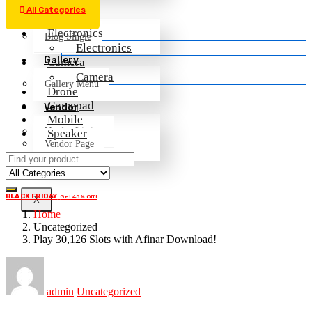
Shop
All Categories
Blog
Electronics
Blog Single
Electronics
Gallery
Camera
Camera
Gallery Menu
Drone
Gamepad
Vendor
Mobile
Vendor Listing
Speaker
Vendor Page
BLACK FRIDAY
Get 45% Off!
X
Home
Uncategorized
Play 30,126 Slots with Afinar Download!
admin
Uncategorized