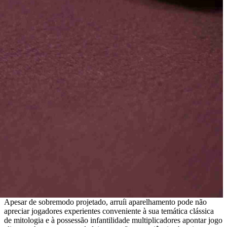
Apesar de sobremodo projetado, arruíi aparelhamento pode não
apreciar jogadores experientes conveniente à sua temática clássica
de mitologia e à possessão infantilidade multiplicadores apontar jogo