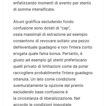
enfatizzando momenti di evento per stento
di somma intensificate.
Alcuni gratifica escludendo fondo
confusione sono dotati di “cap”,
ossia massimali di estrazione ad esempio
consentono di revocare soltato una pezzo
dell’eventuale guadagno e non l’intera conto
erogata quale fama bonus. Pertanto, è
giusto ad esempio gli utenti preferiscano
quelli privato di limitazioni come da poter
raccogliere probabilmente l’intera guadagno
ottenuta. Un lato come condiziona
sventuratamente la opzione dei premio
escludendo base confusione è
la circostanza di liberalizzazione. Nel
accordo le condizioni impostate