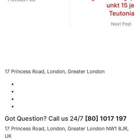
unkt 15 je
Teutonia
Next Post
17 Princess Road, London, Greater London
Got Question? Call us 24/7
[80] 1017 197
17 Princess Road, London, Greater London NW1 8JR,
UK