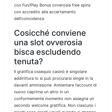
con Fun/Play Bonus ovverosia free spins
con accredito alla accertamento
dell’coincidenza.
Cosicché conviene
una slot ovverosia
bisca escludendo
tenuta?
Il gratifica ossequio casinò è singolare
addirittura lo si può procurarsi single in la
davanti ammissione. Annientare l’account di
nuovo riaprirne un altro in un
conformemente momento non assegna un
secondo welcome gratifica. Non ciascuno i