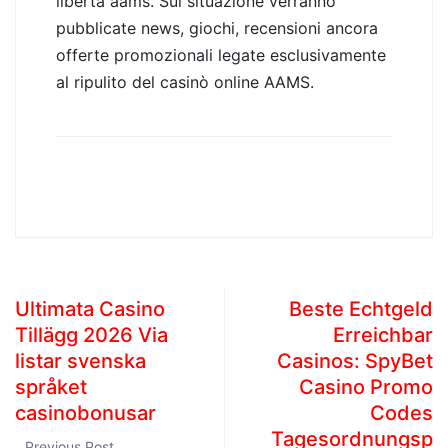
libertà aams. Sul situazione verranno
pubblicate news, giochi, recensioni ancora
offerte promozionali legate esclusivamente
al ripulito del casinò online AAMS.
Ultimata Casino
Beste Echtgeld
Tillägg 2026 Via
Erreichbar
listar svenska
Casinos: SpyBet
språket
Casino Promo
casinobonusar
Codes
Tagesordnungsp
Previous Post