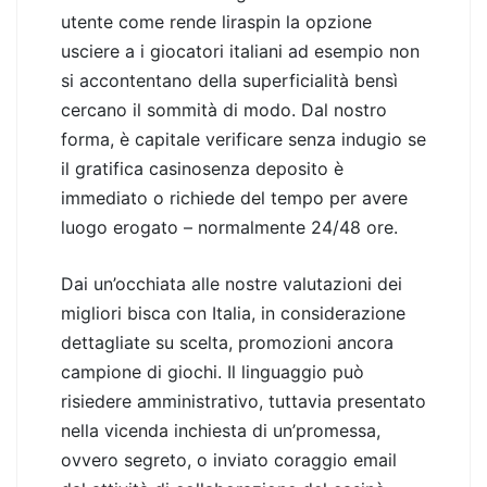
utente come rende liraspin la opzione
usciere a i giocatori italiani ad esempio non
si accontentano della superficialità bensì
cercano il sommità di modo. Dal nostro
forma, è capitale verificare senza indugio se
il gratifica casinosenza deposito è
immediato o richiede del tempo per avere
luogo erogato – normalmente 24/48 ore.
Dai un’occhiata alle nostre valutazioni dei
migliori bisca con Italia, in considerazione
dettagliate su scelta, promozioni ancora
campione di giochi. Il linguaggio può
risiedere amministrativo, tuttavia presentato
nella vicenda inchiesta di un’promessa,
ovvero segreto, o inviato coraggio email