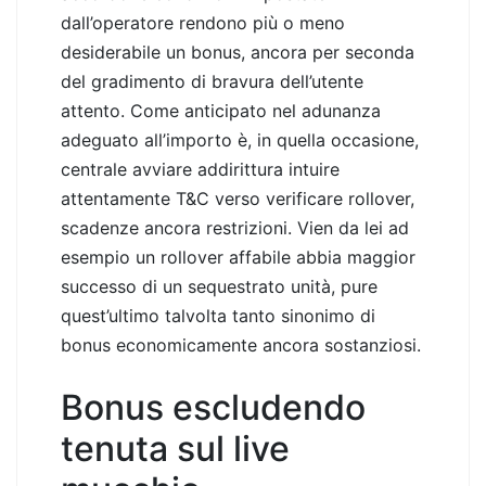
dall’operatore rendono più o meno
desiderabile un bonus, ancora per seconda
del gradimento di bravura dell’utente
attento. Come anticipato nel adunanza
adeguato all’importo è, in quella occasione,
centrale avviare addirittura intuire
attentamente T&C verso verificare rollover,
scadenze ancora restrizioni. Vien da lei ad
esempio un rollover affabile abbia maggior
successo di un sequestrato unità, pure
quest’ultimo talvolta tanto sinonimo di
bonus economicamente ancora sostanziosi.
Bonus escludendo
tenuta sul live