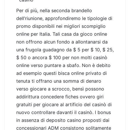
Per di più, nella seconda brandello
dell’riunione, approfondiremo le tipologie di
promo disponibili nei migliori scompiglio
online per Italia. Tali casa da gioco online
non offrono alcun fondo a allontanarsi da
una frugola guadagno da $ 5 per $ 10, $ 25,
$ 50 o ancora $ 100 per non molti casinò
online verso puntare a sbafo. Non è debito
ad esempio questi bisca online privato di
tenuta ti offrano una somma di denaro
verso giocare a scrocco, bensì possono
addirittura concedere fiches ovvero giri
gratuiti per giocare al artificio del casinò di
nuovo controllare davanti il casinò. I bonus
in assenza di deposito casino proposti dai
concessionari ADM consistono solitamente