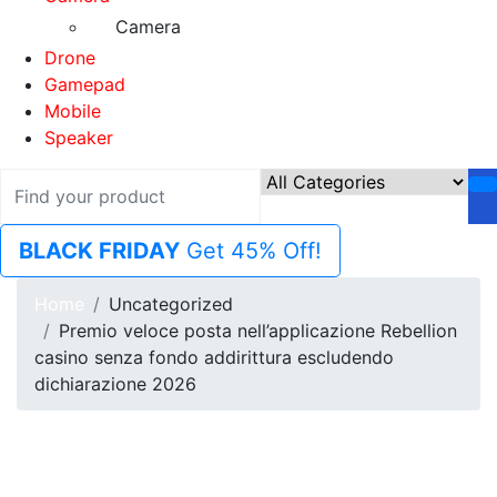
Camera
Drone
Gamepad
Mobile
Speaker
BLACK FRIDAY
Get 45% Off!
Home
Uncategorized
Premio veloce posta nell’applicazione Rebellion
casino senza fondo addirittura escludendo
dichiarazione 2026