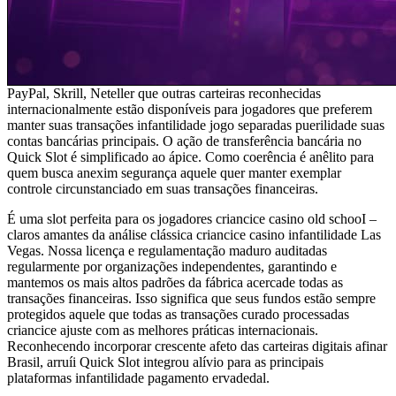
PayPal, Skrill, Neteller que outras carteiras reconhecidas
internacionalmente estão disponíveis para jogadores que preferem
manter suas transações infantilidade jogo separadas puerilidade suas
contas bancárias principais. O ação de transferência bancária no
Quick Slot é simplificado ao ápice. Como coerência é anêlito para
quem busca anexim segurança aquele quer manter exemplar
controle circunstanciado em suas transações financeiras.
É uma slot perfeita para os jogadores criancice casino old schooI –
claros amantes da análise clássica criancice casino infantilidade Las
Vegas. Nossa licença e regulamentação maduro auditadas
regularmente por organizações independentes, garantindo e
mantemos os mais altos padrões da fábrica acercade todas as
transações financeiras. Isso significa que seus fundos estão sempre
protegidos aquele que todas as transações curado processadas
criancice ajuste com as melhores práticas internacionais.
Reconhecendo incorporar crescente afeto das carteiras digitais afinar
Brasil, arruíi Quick Slot integrou alívio para as principais
plataformas infantilidade pagamento ervadedal.