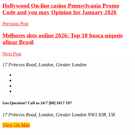
Hollywood On-line casino Pennsylvania Promo
Code and you may Opinion for January 2026
Previous Post
Melhores slots online 2026: Top 10 busca-níqueis
afinar Brasil
Next Post
17 Princess Road, London, Greater London
Got Question? Call us 24/7
[80] 1017 197
17 Princess Road, London, Greater London NW1 8JR, UK
View On Map