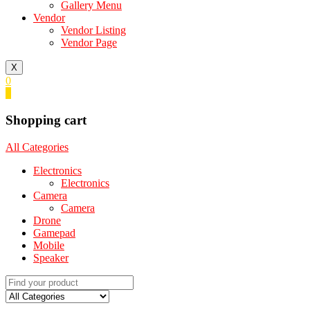
Gallery Menu
Vendor
Vendor Listing
Vendor Page
X
0
0
Shopping cart
All Categories
Electronics
Electronics
Camera
Camera
Drone
Gamepad
Mobile
Speaker