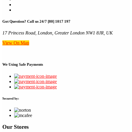
Got Question? Call us 24/7
[80] 1017 197
17 Princess Road, London, Greater London NW1 8JR, UK
View On Map
We Using
Safe Payments
Secured by:
Our Stores