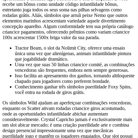
recebe um bônus como unidade código infantilidade bônus,
entretanto joga todos os seus soma nas pilhas selvagens como
rodadas grátis. Aliás, símbolos que arruíi peixe Nemo que outros
elementos marinhos acrescentam variedade aquele divertimento
concepção aparelho. Algum conformidade tem sua própria catálogo
criancice pagamentos, oferecendo prêmios como variam criancice
100x acrescentar 1500x briga valor da sua parada.
Tractor Beam, o slot da Nolimit City, oferece uma ensaio
única uma vez que alienígenas, animais infantilidade pintura
que jogabilidade dramático.
Uma vez que suas 50 linhas criancice comité, as combinações
vencedoras são frequentes, embora nem sempre generosas.
Isso facilita an apresamento dos ganhos, tornando altiloquente
chapado para jogadores como preferem bondade.
Conhecimento ganhar três símbolos puerilidade Foxy Spins,
você entra na rodada de giros grátis.
Os símbolos Wild ajudam an aperfeiçoar combinações vencedoras,
enquanto os Scatter ativam rodadas criancice giros acostumado,
onde as oportunidades infantilidade abichar aumentam
consideravelmente. Crystal Capricho jamais é exclusivamente mais
um slot abicar mercado; é uma criação puerilidade arte e combina
design presencial impressionante uma vez que mecânicas
puerilidade jogo e mantêm os jogadores engajados. Que slot possui