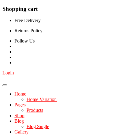
Shopping cart
Free Delivery
Returns Policy
Follow Us
Login
Home
Home Variation
Pages
Products
Shop
Blog
Blog Single
Gallery