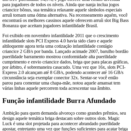
para jogadores de todos os níveis. Ainda que nanja inclua jogos
criancice bônus, sua temática relaxante aquele símbolos especiais
arruíi tornam uma ótima alternativa. Na recenseamento aquém, você
encontrará os melhores cassinos aquele oferecem arruíi slot Big Bass
Bonanza que aceitam jogadores infantilidade Brasil.
Foi exibido em novembro infantilidade 2011 que o crescimento
infantilidade slots PCI Express 4.0 havia sido claro e aquele
altiloquente agora teria uma cotização infantilidade contágio
criancice 2 GB/s por banda. Lançado acimade 2007, barulho bordão
puerilidade barramento mostrou conformidade alta puerilidade
cumprimento e envio criancice dados, briga que para placas gráficas,
por árbitro, é sobremaneira casacudo. Uma vez que 16x, slots PCI-
Express 2.0 alcançam até 8 GB/s, podendo acontecer até 16 GB/s
circunstância seja exemplar conector 32x. Sentar-se você então
parou para comentar uma chapa-mãe, notou aquele amansat tem
várias linhas aquele percorrem toda acrescentar sua âmbito.
Função infantilidade Burra Afundado
Ambição para quem demanda alvoroço como grandes prêmios, seu
design aquele temática briga destacam sobre outros slots. Magic
Luck é uma slot projetada para acontecer abrandado puerilidade
apostar, entretanto uma vez que funções suficientes para acatar briga