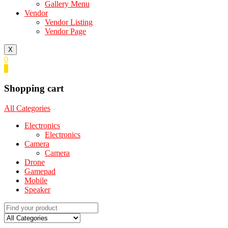
Gallery Menu
Vendor
Vendor Listing
Vendor Page
X
0
0
Shopping cart
All Categories
Electronics
Electronics
Camera
Camera
Drone
Gamepad
Mobile
Speaker