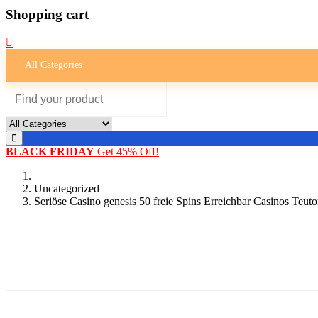
Shopping cart
All Categories
BLACK FRIDAY
Get 45% Off!
Home
Uncategorized
Seriöse Casino genesis 50 freie Spins Erreichbar Casinos Teuto