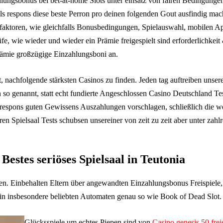
ungsbonus bei bet-at-home Slots unter einsatz von fairen Bedingungen
alls respons diese beste Perron pro deinen folgenden Gout ausfindig ma
sfaktoren, wie gleichfalls Bonusbedingungen, Spielauswahl, mobilen A
fe, wie wieder und wieder ein Prämie freigespielt sind erforderlichkeit
rämie großzügige Einzahlungsboni an.
 nachfolgende stärksten Casinos zu finden. Jeden tag auftreiben unser
so genannt, statt echt fundierte Angeschlossen Casino Deutschland Test
 respons guten Gewissens Auszahlungen vorschlagen, schließlich die we
ren Spielsaal Tests schubsen unsereiner von zeit zu zeit aber unter zahl
 Bestes seriöses Spielsaal in Teutonia
lten. Einbehalten Eltern über angewandten Einzahlungsbonus Freispiel
thin insbesondere beliebten Automaten genau so wie Book of Dead Slot.
Glücksspiele um echtes Piepen sind von
Casino genesis 50 frei