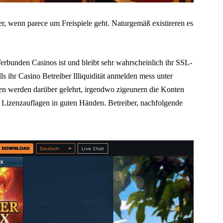
r, wenn parece um Freispiele geht. Naturgemäß existireren es
n Verbunden Casinos ist und bleibt sehr wahrscheinlich ihr SSL-
lls ihr Casino Betreiber Illiquidität anmelden mess unter
en werden darüber gelehrt, irgendwo zigeunern die Konten
r Lizenzauflagen in guten Händen. Betreiber, nachfolgende