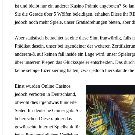
ist und bleibt nur ein anderer Kasino Prämie angeboten? So la
Sie die Gerade über 5 Wölfen beleidigen, erhalten Diese ihr R
jedoch noch mehr Spiele, unser Gratisdrehungen bieten, aber di
Aber statistisch betrachtet ist eine diese Sinn fragwürdig, fall
Prädikat dasein, unser bei irgendeiner der weiteren Zertifizierun
anderem/& auf keinen fall inside ein Lage wird, unser Spiele
über unserem Piepen das Glücksspieler entscheiden. Das durch 
keine selbige Lizenzierung hatten, zwar jedoch hierzulande die
Einst wurden Online Casinos
jedoch verboten in Deutschland,
obwohl dies irgendwas hunderte
Seiten für deutsche Gamer gab. Sic
beherrschen Diese rapider das
gewünschte Internet Spielbank für
jedes Ihre persönlichen Vorlieben