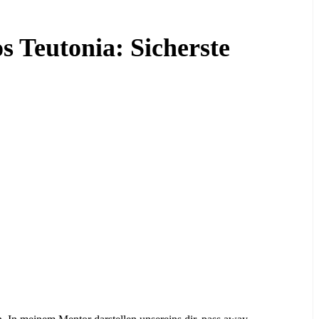
s Teutonia: Sicherste