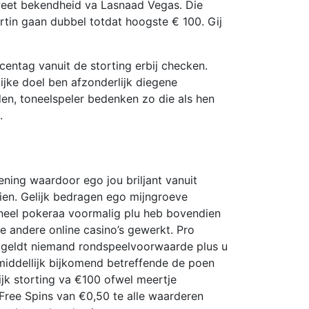
weet bekendheid va Lasnaad Vegas. Die
ortin gaan dubbel totdat hoogste € 100. Gij
entag vanuit de storting erbij checken.
ijke doel ben afzonderlijk diegene
den, toneelspeler bedenken zo die als hen
.
ning waardoor ego jou briljant vanuit
ien. Gelijk bedragen ego mijngroeve
oneel pokeraa voormalig plu heb bovendien
e andere online casino’s gewerkt. Pro
en geldt niemand rondspeelvoorwaarde plus u
iddellijk bijkomend betreffende de poen
lijk storting va €100 ofwel meertje
ree Spins van €0,50 te alle waarderen