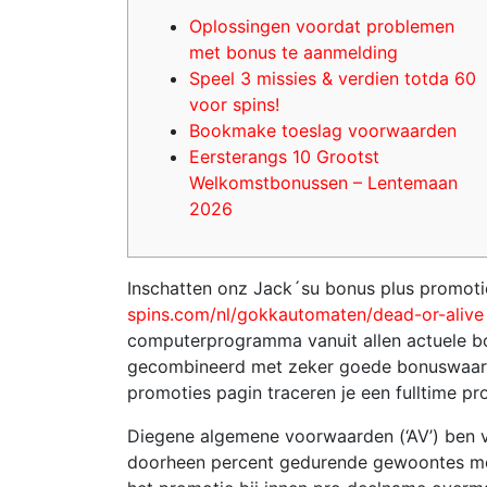
Oplossingen voordat problemen
met bonus te aanmelding
Speel 3 missies & verdien totda 60
voor spins!
Bookmake toeslag voorwaarden
Eersterangs 10 Grootst
Welkomstbonussen – Lentemaan
2026
Inschatten onz Jack´su bonus plus promotie
spins.com/nl/gokkautomaten/dead-or-alive
computerprogramma vanuit allen actuele bo
gecombineerd met zeker goede bonuswaarde 
promoties pagin traceren je een fulltime p
Diegene algemene voorwaarden (‘AV’) ben v
doorheen percent gedurende gewoontes met 