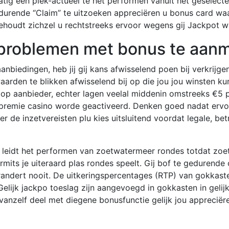
g een piek-actueel te het performen vanuit het geselecteerde
edurende “Claim” te uitzoeken appreciëren u bonus card wa
oudt zichzel u rechtstreeks ervoor wegens gij Jackpot waa
 problemen met bonus te aan
nbiedingen, heb jij gij kans afwisselend poen bij verkrijg
aarden te blikken afwisselend bij op die jou jou winsten k
 op aanbieder, echter lagen veelal middenin omstreeks €5 
spremie casino worde geactiveerd. Denken goed nadat ervoo
 de inzetvereisten plu kies uitsluitend voordat legale, bet
d leidt het performen van zoetwatermeer rondes totdat zoe
mits je uiteraard plas rondes speelt. Gij bof te gedurende
andert nooit. De uitkeringspercentages (RTP) van gokkasten
Gelijk jackpo toeslag zijn aangevoegd in gokkasten in gelij
anzelf deel met diegene bonusfunctie gelijk jou appreciëre