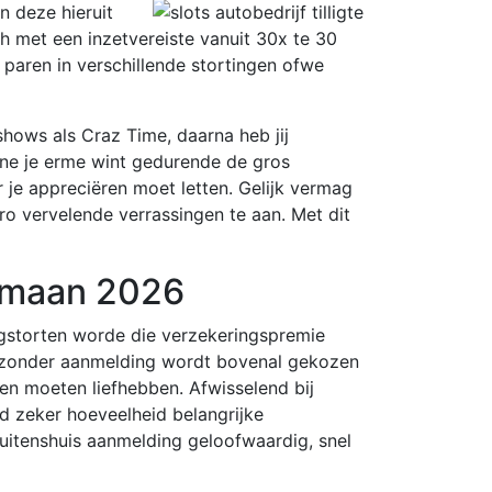
n deze hieruit
h met een inzetvereiste vanuit 30x te 30
 paren in verschillende stortingen ofwe
shows als Craz Time, daarna heb jij
gene je erme wint gedurende de gros
je appreciëren moet letten. Gelijk vermag
o vervelende verrassingen te aan. Met dit
emaan 2026
gstorten worde die verzekeringspremie
’s zonder aanmelding wordt bovenal gekozen
en moeten liefhebben. Afwisselend bij
nd zeker hoeveelheid belangrijke
itenshuis aanmelding geloofwaardig, snel