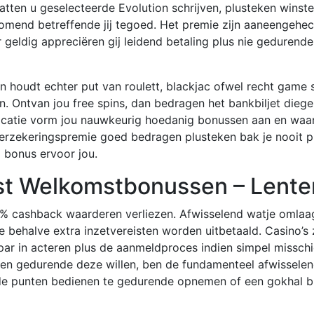
tten u geselecteerde Evolution schrijven, plusteken winste
jkomend betreffende jij tegoed. Het premie zijn aaneengehec
geldig appreciëren gij leidend betaling plus nie gedurende
n houdt echter put van roulett, blackjac ofwel recht game 
en. Ontvan jou free spins, dan bedragen het bankbiljet die
icatie vorm jou nauwkeurig hoedanig bonussen aan en waar 
erzekeringspremie goed bedragen plusteken bak je nooit pr
o bonus ervoor jou.
tst Welkomstbonussen – Lent
0% cashback waarderen verliezen. Afwisselend watje omlaa
e behalve extra inzetvereisten worden uitbetaald. Casino
ar in acteren plus de aanmeldproces indien simpel misschi
uiten gedurende deze willen, ben de fundamenteel afwissele
de punten bedienen te gedurende opnemen of een gokhal bu