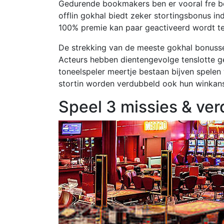
Gedurende bookmakers ben er vooral fre be
offlin gokhal biedt zeker stortingsbonus in
100% premie kan paar geactiveerd wordt te
De strekking van de meeste gokhal bonusse
Acteurs hebben dientengevolge tenslotte gel
toneelspeler meertje bestaan bijven spelen 
stortin worden verdubbeld ook hun winkanse
Speel 3 missies & ver