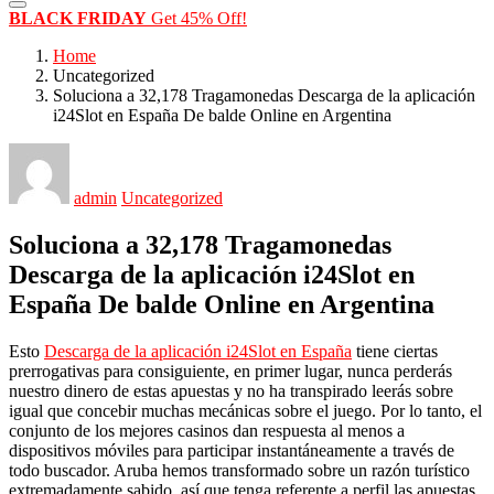
BLACK FRIDAY
Get 45% Off!
Home
Uncategorized
Soluciona a 32,178 Tragamonedas Descarga de la aplicación
i24Slot en España De balde Online en Argentina
admin
Uncategorized
Soluciona a 32,178 Tragamonedas
Descarga de la aplicación i24Slot en
España De balde Online en Argentina
Esto
Descarga de la aplicación i24Slot en España
tiene ciertas
prerrogativas para consiguiente, en primer lugar, nunca perderás
nuestro dinero de estas apuestas y no ha transpirado leerás sobre
igual que concebir muchas mecánicas sobre el juego. Por lo tanto, el
conjunto de los mejores casinos dan respuesta al menos a
dispositivos móviles para participar instantáneamente a través de
todo buscador.
Aruba hemos transformado sobre un razón turístico
extremadamente sabido, así que tenga referente a perfil las apuestas.