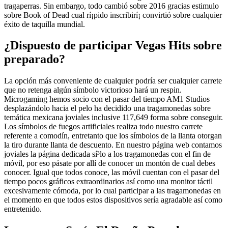
tragaperras. Sin embargo, todo cambió sobre 2016 gracias estimulo
sobre Book of Dead cual rí¡pido inscribirí¡ convirtió sobre cualquier
éxito de taquilla mundial.
¿Dispuesto de participar Vegas Hits sobre
preparado?
La opción más conveniente de cualquier podrí­a ser cualquier carrete
que no retenga algún símbolo victorioso hará un respin.
Microgaming hemos socio con el pasar del tiempo AM1 Studios
desplazándolo hacia el pelo ha decidido una tragamonedas sobre
temática mexicana joviales inclusive 117,649 forma sobre conseguir.
Los símbolos de fuegos artificiales realiza todo nuestro carrete
referente a comodín, entretanto que los símbolos de la llanta otorgan
la tiro durante llanta de descuento. En nuestro página web contamos
joviales la página dedicada sí³lo a los tragamonedas con el fin de
móvil, por eso pásate por allí de conocer un montón de cual debes
conocer. Igual que todos conoce, las móvil cuentan con el pasar del
tiempo pocos gráficos extraordinarios así­ como una monitor táctil
excesivamente cómoda, por lo cual participar a las tragamonedas en
el momento en que todos estos dispositivos serí­a agradable así­ como
entretenido.