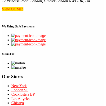
17 Princess Road, London, Greater London NW1 8JR, UK
View On Map
We Using
Safe Payments
Secured by:
Our Stores
New York
London SF
Cockfosters BP
Los Angeles
Chicago