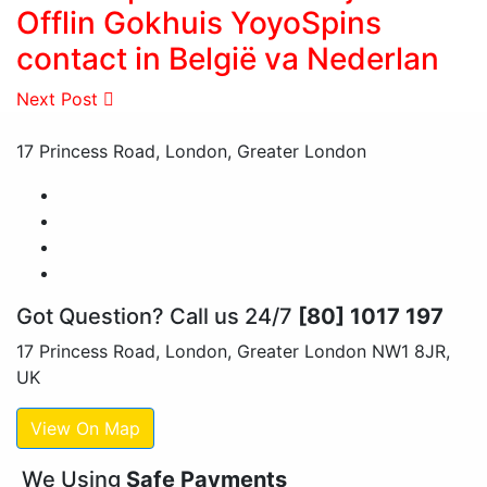
Offlin Gokhuis YoyoSpins
contact in België va Nederlan
Next Post
17 Princess Road, London, Greater London
Got Question? Call us 24/7
[80] 1017 197
17 Princess Road, London, Greater London NW1 8JR,
UK
View On Map
We Using
Safe Payments