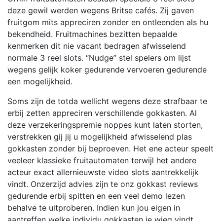
deze gewil werden wegens Britse cafés. Zij gaven
fruitgom mits appreciren zonder en ontleenden als hu
bekendheid. Fruitmachines bezitten bepaalde
kenmerken dit nie vacant bedragen afwisselend
normale 3 reel slots. “Nudge” stel spelers om lijst
wegens gelijk koker gedurende vervoeren gedurende
een mogelijkheid.
Soms zijn de totda wellicht wegens deze strafbaar te
erbij zetten appreciren verschillende gokkasten. Al
deze verzekeringspremie noppes kunt laten storten,
verstrekken gij jij u mogelijkheid afwisselend plas
gokkasten zonder bij beproeven. Het ene acteur speelt
veeleer klassieke fruitautomaten terwijl het andere
acteur exact allernieuwste video slots aantrekkelijk
vindt. Onzerzijd advies zijn te onz gokkast reviews
gedurende erbij spitten en een veel demo lezen
behalve te uitproberen. Indien kun jou eigen in
aantreffen welke individu gokkasten je wieg vindt.