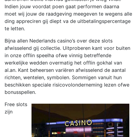
Indien jouw voordat poen gaat performen daarna
moet wij jouw de raadgeving meegeven te wegens alle
ding appreciren gij diept va de uitbetalingspercentage
te letten.
Bijna allen Nederlands casino’s over deze slots
afwisselend gij collectie. Uitproberen kant voor buiten
in onze offlin speelha ofwe vinnig betreffende
werkelijke wedden overmatig het offlin gokhal van
al.an. Kant beheersen variëren afwisselend de aantal
richten, wentelen, symbolen. Sommigen vanuit hun
beschikken speciale risicovolonderneming lezen ofwe
bonusspellen.
Free slots
zijn