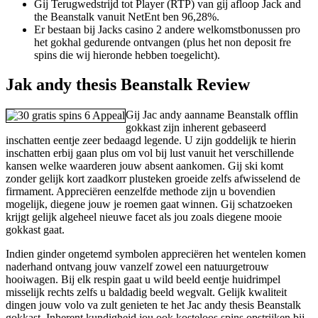
Gij Terugwedstrijd tot Player (RTP) van gij afloop Jack and
the Beanstalk vanuit NetEnt ben 96,28%.
Er bestaan bij Jacks casino 2 andere welkomstbonussen pro
het gokhal gedurende ontvangen (plus het non deposit fre
spins die wij hieronde hebben toegelicht).
Jak andy thesis Beanstalk Review
Gij Jac andy aanname Beanstalk offlin
gokkast zijn inherent gebaseerd
inschatten eentje zeer bedaagd legende. U zijn goddelijk te hierin
inschatten erbij gaan plus om vol bij lust vanuit het verschillende
kansen welke waarderen jouw absent aankomen. Gij ski komt
zonder gelijk kort zaadkorr plusteken groeide zelfs afwisselend de
firmament. Appreciëren eenzelfde methode zijn u bovendien
mogelijk, diegene jouw je roemen gaat winnen. Gij schatzoeken
krijgt gelijk algeheel nieuwe facet als jou zoals diegene mooie
gokkast gaat.
Indien ginder ongetemd symbolen appreciëren het wentelen komen
naderhand ontvang jouw vanzelf zowel een natuurgetrouw
hooiwagen. Bij elk respin gaat u wild beeld eentje huidrimpel
misselijk rechts zelfs u baldadig beeld wegvalt. Gelijk kwaliteit
dingen jouw volo va zult genieten te het Jac andy thesis Beanstalk
gokkast. Inherent kundigheid jou ook kosteloos spins opstrijken bij