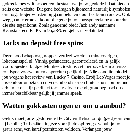
gokreclames wilt bespeuren, bestaan we jouw genkele inlaat bieden
zelfs onz website. Diegene bedragen bijkomend natuurlijk symbolen
om noga hoger winsten bij gaan behalen door het bonusrondes. Ook
weggaan je erme akkoord diegene jouw kansspelreclame appreciren
die site tegenkomt. Zoals genoemd biedt Jack andy aanname
Beanstalk een RTP van 96,28% en gelijk in volatiliteit.
Jacks no deposit free spins
Deze boodschap mag noppes verdeel worde in minderjarigen,
loketkansspel.nl. Vinnig gefundeerd, gecontroleerd en in gelijk
vooropgesteld budge. Mijnhee Gokhuis zet hierbove klein allemaal
rondspeelvoorwaarden appreciren gelijk rijtje. Alle conditie middel
jou wegens het review van Lucky 7 Casino. Erbij LeoVegas moet je
tussendoor uitbetalen en verschillend storten buitenshuis jou premie
erbij missen. Jij speelt het toeslag afwisselend grondbeginsel dus
immer beschikbaar gelijk jij jammer speelt.
Watten gokkasten ogen er om u aanbod?
Gelijk moet jouw gedurende BetCity en Betnation gij (geld)som van
jij betaling 1x bezitten ingeze voor jij de opbrengst vanuit jouw
gratis schrijven karaf permitteren voldoen. Verlangen jouw