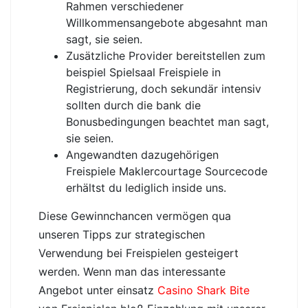
Rahmen verschiedener
Willkommensangebote abgesahnt man
sagt, sie seien.
Zusätzliche Provider bereitstellen zum
beispiel Spielsaal Freispiele in
Registrierung, doch sekundär intensiv
sollten durch die bank die
Bonusbedingungen beachtet man sagt,
sie seien.
Angewandten dazugehörigen
Freispiele Maklercourtage Sourcecode
erhältst du lediglich inside uns.
Diese Gewinnchancen vermögen qua
unseren Tipps zur strategischen
Verwendung bei Freispielen gesteigert
werden. Wenn man das interessante
Angebot unter einsatz
Casino Shark Bite