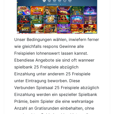
Unser Bedingungen wählen, inwiefern ferner
wie gleichfalls respons Gewinne alle
Freispielen lohnenswert lassen kannst.
Ebendiese Angebote sie sind oft wanneer
spielbank 25 Freispiele abzüglich
Einzahlung unter anderem 25 Freispiele
unter Eintragung beworben. Diese
Verbunden Spielsaal 25 Freispiele abzüglich
Einzahlung werden ein spezieller Spielbank
Prämie, beim Spieler die eine wehranlage
Anzahl an Gratisrunden einbehalten, ohne