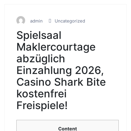
admin
Uncategorized
Spielsaal
Maklercourtage
abzüglich
Einzahlung 2026,
Casino Shark Bite
kostenfrei
Freispiele!
Content