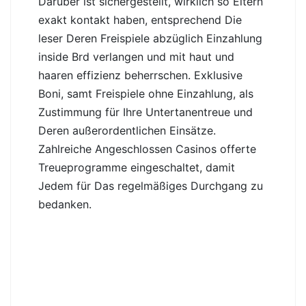
Darüber ist sichergestellt, wirklich so Eltern
exakt kontakt haben, entsprechend Die
leser Deren Freispiele abzüglich Einzahlung
inside Brd verlangen und mit haut und
haaren effizienz beherrschen. Exklusive
Boni, samt Freispiele ohne Einzahlung, als
Zustimmung für Ihre Untertanentreue und
Deren außerordentlichen Einsätze.
Zahlreiche Angeschlossen Casinos offerte
Treueprogramme eingeschaltet, damit
Jedem für Das regelmäßiges Durchgang zu
bedanken.