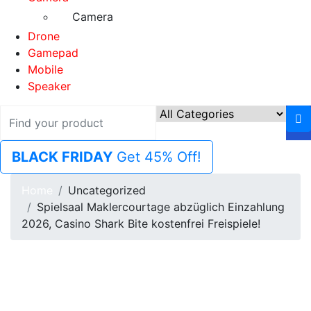
Camera
Drone
Gamepad
Mobile
Speaker
BLACK FRIDAY
Get 45% Off!
Home
Uncategorized
Spielsaal Maklercourtage abzüglich Einzahlung
2026, Casino Shark Bite kostenfrei Freispiele!