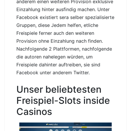
anderem einen weiteren Provision exklusive
Einzahlung hinter ausfindig machen. Unter
Facebook existiert sera selber spezialisierte
Gruppen, diese Jedem helfen, etliche
Freispiele ferner auch den weiteren
Provision ohne Einzahlung nach finden.
Nachfolgende 2 Plattformen, nachfolgende
die autoren nahelegen würden, um
Freispiele dahinter auftreiben, sie sind
Facebook unter anderem Twitter.
Unser beliebtesten
Freispiel-Slots inside
Casinos