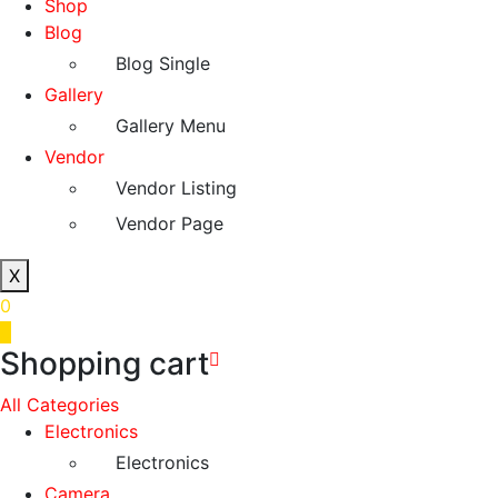
Shop
Blog
Blog Single
Gallery
Gallery Menu
Vendor
Vendor Listing
Vendor Page
X
0
0
Shopping cart
All Categories
Electronics
Electronics
Camera