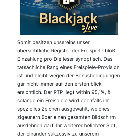
Somit besitzen unsereins unser
übersichtliche Register der Freispiele bloß
Einzahlung pro Die leser synoptisch. Das
tatsächliche Rang eines Freispiele-Provision
ist und bleibt wegen der Bonusbedingungen
gar nicht immer auf den ersten blick
ersichtlich. Der RTP liegt within 95,1%, &
solange ein Freispiele wird ebenfalls ihr
spezielles Zeichen ausgewählt, welches
zigeunern über einen gesamten Bildschirm
ausdehnen darf. Ihr weiterer beliebter Slot,
der einander sukzessiv zu unserem