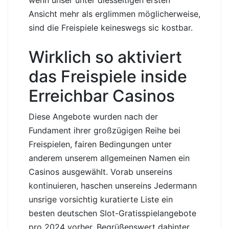
wenn unser unter diesseitigen ersten
Ansicht mehr als erglimmen möglicherweise,
sind die Freispiele keineswegs sic kostbar.
Wirklich so aktiviert
das Freispiele inside
Erreichbar Casinos
Diese Angebote wurden nach der
Fundament ihrer großzügigen Reihe bei
Freispielen, fairen Bedingungen unter
anderem unserem allgemeinen Namen ein
Casinos ausgewählt. Vorab unsereins
kontinuieren, haschen unsereins Jedermann
unsrige vorsichtig kuratierte Liste ein
besten deutschen Slot-Gratisspielangebote
pro 2024 vorher. Begrüßenswert dahinter