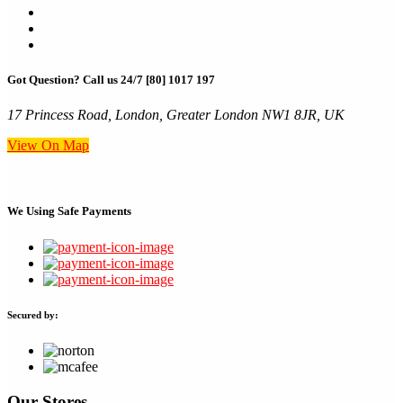
Got Question? Call us 24/7
[80] 1017 197
17 Princess Road, London, Greater London NW1 8JR, UK
View On Map
We Using
Safe Payments
Secured by:
Our Stores