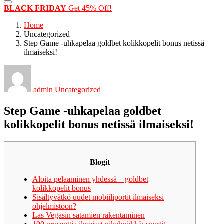
BLACK FRIDAY
Get 45% Off!
Home
Uncategorized
Step Game -uhkapelaa goldbet kolikkopelit bonus netissä
ilmaiseksi!
admin
Uncategorized
Step Game -uhkapelaa goldbet
kolikkopelit bonus netissä ilmaiseksi!
Blogit
Aloita pelaaminen yhdessä – goldbet
kolikkopelit bonus
Sisältyvätkö uudet mobiiliportit ilmaiseksi
ohjelmistoon?
Las Vegasin satamien rakentaminen