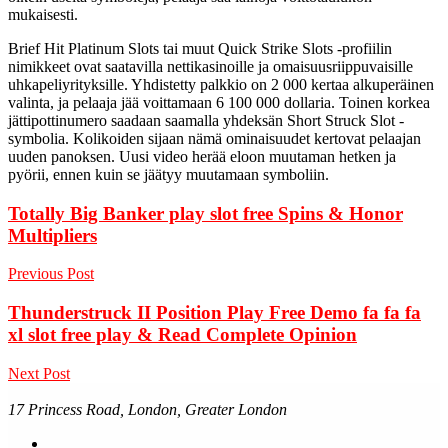
mukaisesti.
Brief Hit Platinum Slots tai muut Quick Strike Slots -profiilin
nimikkeet ovat saatavilla nettikasinoille ja omaisuusriippuvaisille
uhkapeliyrityksille. Yhdistetty palkkio on 2 000 kertaa alkuperäinen
valinta, ja pelaaja jää voittamaan 6 100 000 dollaria. Toinen korkea
jättipottinumero saadaan saamalla yhdeksän Short Struck Slot -
symbolia. Kolikoiden sijaan nämä ominaisuudet kertovat pelaajan
uuden panoksen. Uusi video herää eloon muutaman hetken ja
pyörii, ennen kuin se jäätyy muutamaan symboliin.
Totally Big Banker play slot free Spins & Honor
Multipliers
Previous Post
Thunderstruck II Position Play Free Demo fa fa fa
xl slot free play & Read Complete Opinion
Next Post
17 Princess Road, London, Greater London