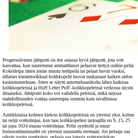
Progressiivinen jättipotti on itse asiassa hyvä jättipotti, jota voit
kasvattaa, kun suuremmat ammattilaiset pelaavat tiettyä online-peliä.
Kokeiletpa sitten jotain muuta nettipeliä tai pelaat huvin vuoksi,
tällaiset toimintorikkaat kolikkopelit tuovat mukanaan kaiken aidon
kasinotunnelman. Joten se näytti automekaanikolta lähes kaikissa
kolikkopeleissä ja Huff Letter Puff -kolikkopeleissä verkossa täysin
ilmaiseksi. Jättipotin koko voi vaihdella peleissä, mikä tarjoaa
mahdollisuuden voittaa suurempia summia kuin tavallisissa
kolikkopeleissä.
Antiikkisissa kolmen kiekon kolikkopeleissä on yleensä yksi, kolme
tai neljä voittolinjaa, kun taas kolikkopelien tarjoajilla on 9, 15, 25
tai jopa 1024 muuta voittolinjaa. Pelin symbolit ja muut
bonusominaisuudet on yleensä suunnattu teemaan. Jos pelaaja saa
oikein useita symboleja, pelaaja saa lainoja voittotaulukon