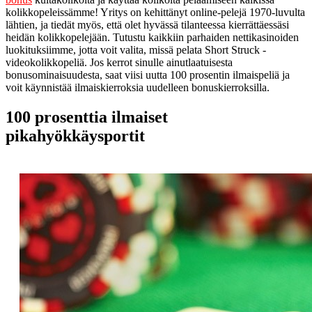
kolikkopeleissämme! Yritys on kehittänyt online-pelejä 1970-luvulta
lähtien, ja tiedät myös, että olet hyvässä tilanteessa kierrättäessäsi
heidän kolikkopelejään. Tutustu kaikkiin parhaiden nettikasinoiden
luokituksiimme, jotta voit valita, missä pelata Short Struck -
videokolikkopeliä. Jos kerrot sinulle ainutlaatuisesta
bonusominaisuudesta, saat viisi uutta 100 prosentin ilmaispeliä ja
voit käynnistää ilmaiskierroksia uudelleen bonuskierroksilla.
100 prosenttia ilmaiset
pikahyökkäysportit