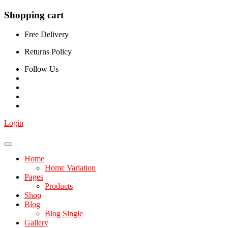
Shopping cart
Free Delivery
Returns Policy
Follow Us
Login
Home
Home Variation
Pages
Products
Shop
Blog
Blog Single
Gallery