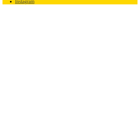
Instagram