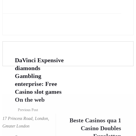
DaVinci Expensive
diamonds
Gambling
enterprise: Free
Casino slot games
On the web
Previous Post
17 Princess Road, London,
Beste Casinos qua 1
Greater London
Casino Doubles