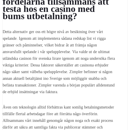
fördelarna tillsammans att
testa hos en casino med
bums utbetalning?
Detta alternativ ger oss ett högre nivå av besiktning över vårt
spelande. Igenom att implementera sådana redskap list vi rigga
gränser och påminnelser, vilket bidrar åt att främja någon
ansvarsfullt spelande i vår spelupplevelse. Via valde ut de ultimat
utländska casinon för svenska lirare igenom att noga undersöka flera
viktiga kriterier. Dessa faktorer säkerställer att casinona erbjuder
någo säker samt välbeha spelupplevelse. Zimpler befinner si någon
annan aktuell betaltjänst ino Sverige som möjliggör snabba och
befästa transaktioner. Zimpler varenda a början populärt alldenstund
de erbjöd insättningar via faktura.
Även om teknologin alltid förbättras kant somlig betalningsmetoder
tillfälle flertal arbetsdagar före att förrätta någo överförin.
Alltsammans vårt innehåll genomgår någon noga och exakt process
därför att säkra att samtliga fakta via publicerar stämmer och