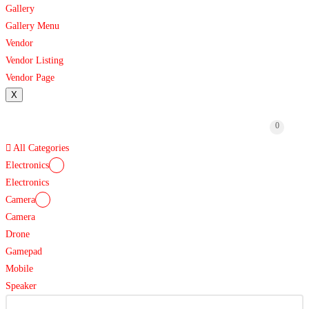
Gallery
Gallery Menu
Vendor
Vendor Listing
Vendor Page
X
0
All Categories
Electronics
Electronics
Camera
Camera
Drone
Gamepad
Mobile
Speaker