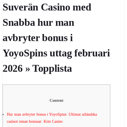
Suverän Casino med
Snabba hur man
avbryter bonus i
YoyoSpins uttag februari
2026 » Topplista
Content
Hur man avbryter bonus i YoyoSpins: Ultimat utländska
casinot innan bonusar: Kim Casino