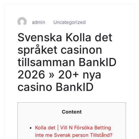
admin
Uncategorized
Svenska Kolla det
språket casinon
tillsamman BankID
2026 » 20+ nya
casino BankID
Content
Kolla det | Vill N Försöka Betting
inte me Svensk person Tillstånd?