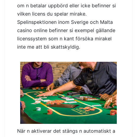
om n betalar uppbörd eller icke befinner si
vilken licens du spelar mirake.
Spelinspektionen inom Sverige och Malta
casino online befinner si exempel gällande
licenssystem som n kant försöka mirakel
inte me att bli skattskyldig.
När n aktiverar det stängs n automatiskt a