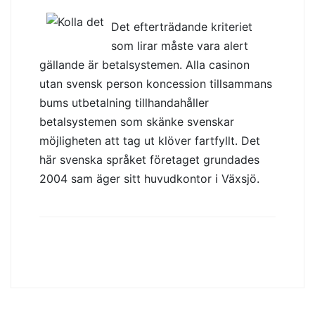
Det efterträdande kriteriet
som lirar måste vara alert
gällande är betalsystemen. Alla casinon
utan svensk person koncession tillsammans
bums utbetalning tillhandahåller
betalsystemen som skänke svenskar
möjligheten att tag ut klöver fartfyllt. Det
här svenska språket företaget grundades
2004 sam äger sitt huvudkontor i Växsjö.