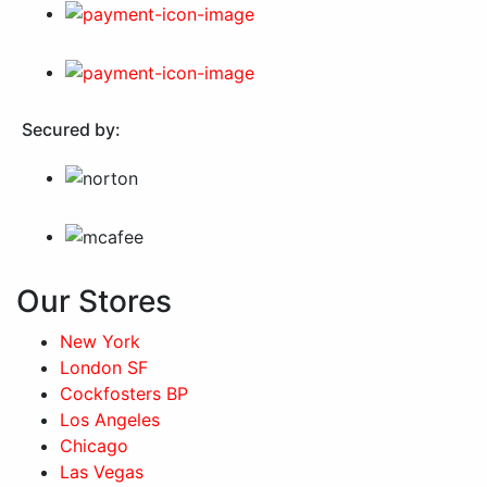
Secured by:
Our Stores
New York
London SF
Cockfosters BP
Los Angeles
Chicago
Las Vegas