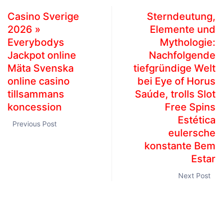
Casino Sverige
Sterndeutung,
2026 »
Elemente und
Everybodys
Mythologie:
Jackpot online
Nachfolgende
Mäta Svenska
tiefgründige Welt
online casino
bei Eye of Horus
tillsammans
Saúde, trolls Slot
koncession
Free Spins
Estética
Previous Post
eulersche
konstante Bem
Estar
Next Post