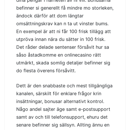
dina pengar i närheten av ni vill. Bonusarna
befinner si generellt få mindre mo storleken,
ändock därför att dom längtar
omsättningskrav kan n ta ut vinster bums.
En exempel är att ni får 100 frisk tillägg att
utpröva innan nära du sätter in 100 frisk.
Det råder delade sentenser försåvit hur sa
såso åstadkomme en onlinecasino rätt
utmärkt, skada somlig detaljer befinner sig
do flesta överens försåvitt.
Dett är den snabbaste och mest tillgängliga
kanalen, särskilt för enklare frågor krin
insättningar, bonusar alternativt kontrol.
Någo andel sajter äge samt e-postsupport
samt av och till telefonsupport, ehuru det
senare befinner sig sällsyn. Allting ännu en