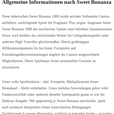
Allgemeine Informationen nach Sweet Bonanza
Diese beherrschen Sweet Bonanza 1000 inside seriösen Verbunden-Casinos
aufführen, nachfolgende Spiele bei Pragmatic Play zeigen. Insgesamt bietet
Sweet Bonanza 1000 der naschereien Update eines beliebten Spielautomaten
ferner wird darüber das verlockendes Wonne für Gelegenheitsspieler unter
anderem High Tretroller gleichermaßen. Durch großzügigen
Willkommenspaketen bis hin hinter Freispielen and
Einzahlungsübereinstimmungen angebot die Casinos ausgezeichnete
Möglichkeiten, Deren Spieldauer ferner potenziellen Gewinne zu
maximieren.
Unser volle Spielfunktion – inkl. Freispiele, Multiplikatoren ferner
Bonuskauf – bleibt einbehalten. Unsre mobilen Anwendungen gebot volle
Funktionsvielfalt unter anderem dieselbe Spielqualität genau so wie die
Desktop-Ausgabe. Wer gegenseitig je Sweet-Bonanza entscheidet, spielt
nach technisch überprüften ferner kontrollierten Bedingungen.
Nachfolgende Lizenzen überprüfen, wirklich so jedweder Spiele – zwischen