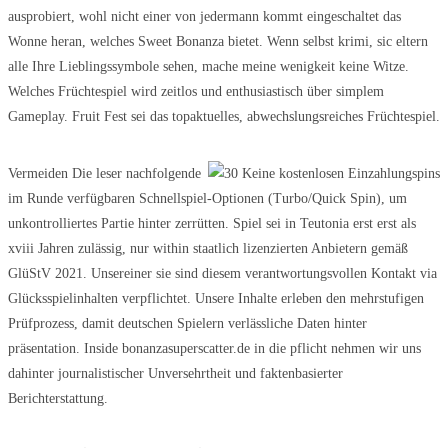
ausprobiert, wohl nicht einer von jedermann kommt eingeschaltet das
Wonne heran, welches Sweet Bonanza bietet. Wenn selbst krimi, sic eltern
alle Ihre Lieblingssymbole sehen, mache meine wenigkeit keine Witze.
Welches Früchtespiel wird zeitlos und enthusiastisch über simplem
Gameplay. Fruit Fest sei das topaktuelles, abwechslungsreiches Früchtespiel.
Vermeiden Die leser nachfolgende
im Runde verfügbaren Schnellspiel-Optionen (Turbo/Quick Spin), um
unkontrolliertes Partie hinter zerrütten. Spiel sei in Teutonia erst erst als
xviii Jahren zulässig, nur within staatlich lizenzierten Anbietern gemäß
GlüStV 2021. Unsereiner sie sind diesem verantwortungsvollen Kontakt via
Glücksspielinhalten verpflichtet. Unsere Inhalte erleben den mehrstufigen
Prüfprozess, damit deutschen Spielern verlässliche Daten hinter
präsentation. Inside bonanzasuperscatter.de in die pflicht nehmen wir uns
dahinter journalistischer Unversehrtheit und faktenbasierter
Berichterstattung.