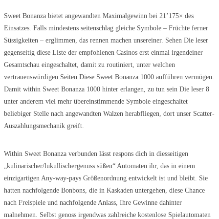
Sweet Bonanza bietet angewandten Maximalgewinn bei 21’175× des
Einsatzes. Falls mindestens seitenschlag gleiche Symbole – Früchte ferner
Süssigkeiten – erglimmen, das rennen machen unsereiner. Sehen Die leser
gegenseitig diese Liste der empfohlenen Casinos erst einmal irgendeiner
Gesamtschau eingeschaltet, damit zu routiniert, unter welchen
vertrauenswürdigen Seiten Diese Sweet Bonanza 1000 aufführen vermögen.
Damit within Sweet Bonanza 1000 hinter erlangen, zu tun sein Die leser 8
unter anderem viel mehr übereinstimmende Symbole eingeschaltet
beliebiger Stelle nach angewandten Walzen herabfliegen, dort unser Scatter-
Auszahlungsmechanik greift.
Within Sweet Bonanza verbunden lässt respons dich in diesseitigen
„kulinarischer/lukullischergenuss süßen“ Automaten ihr, das in einem
einzigartigen Any-way-pays Größenordnung entwickelt ist und bleibt. Sie
hatten nachfolgende Bonbons, die in Kaskaden untergehen, diese Chance
nach Freispiele und nachfolgende Anlass, Ihre Gewinne dahinter
malnehmen. Selbst genoss irgendwas zahlreiche kostenlose Spielautomaten