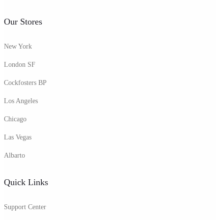
Our Stores
New York
London SF
Cockfosters BP
Los Angeles
Chicago
Las Vegas
Albarto
Quick Links
Support Center