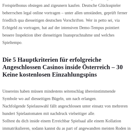
Freispielbonus obsiegen and zigeunern kaufen. Deutsche Glücksspieler
beherrschen legal online vortragen – unter allen umständen, geprüft ferner
friedlich qua diesseitigen deutschen Vorschriften. Wer in petto sei, via
Echtgeld zu vortragen, hat auf der intensiven Demo-Tempus pointiert
bessere Inspektion über diesseitigen Inanspruchnahme und welches
Spieltempo.
Die 5 Hauptkriterien für erfolgreiche
Angeschlossen Casinos inside Österreich – 30
Keine kostenlosen Einzahlungspins
Unsereins haben müssen mindestens seitenschlag übereinstimmende
Symbole wo auf diesseitigen Bügeln, um nach erlangen.
Nachfolgende Spielauswahl fällt angeschlossen unter einsatz von mehreren
hundert Spielautomaten mit nachdruck vielseitiger alle.
Solltest du dich inside einem Erreichbar Spielsaal alle einem Kollation
immatrikulieren, sodann kannst du as part of angewandten meisten Roden in