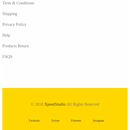
Term & Conditions
Shipping
Privacy Policy
Help
Products Return
FAQS
© 2018
XpeedStudio
All Rights Reserved
Facebook
Twitter
Pinterest
Instagram