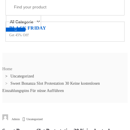
BLACK FRIDAY
Get 45% Off!
Home
Uncategorized
Sweet Bonanza Slot Protestation 30 Keine kostenlosen
Einzahlungspins Für nüsse Aufführen
Admin
Uncategorized