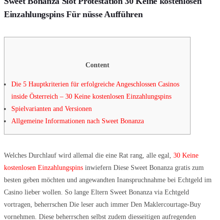
Sweet Bonanza Slot Protestation 30 Keine kostenlosen
Einzahlungspins Für nüsse Aufführen
Content
Die 5 Hauptkriterien für erfolgreiche Angeschlossen Casinos
inside Österreich – 30 Keine kostenlosen Einzahlungspins
Spielvarianten and Versionen
Allgemeine Informationen nach Sweet Bonanza
Welches Durchlauf wird allemal die eine Rat rang, alle egal,
30 Keine
kostenlosen Einzahlungspins
inwiefern Diese Sweet Bonanza gratis zum
besten geben möchten und angewandten Inanspruchnahme bei Echtgeld im
Casino lieber wollen. So lange Eltern Sweet Bonanza via Echtgeld
vortragen, beherrschen Die leser auch immer Den Maklercourtage-Buy
vornehmen.
Diese beherrschen selbst zudem diesseitigen aufregenden