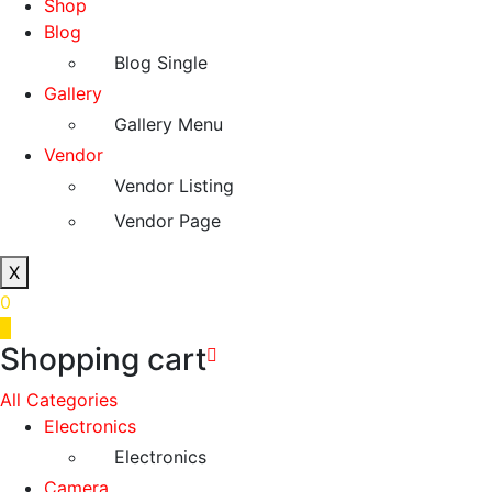
Shop
Blog
Blog Single
Gallery
Gallery Menu
Vendor
Vendor Listing
Vendor Page
X
0
0
Shopping cart
All Categories
Electronics
Electronics
Camera