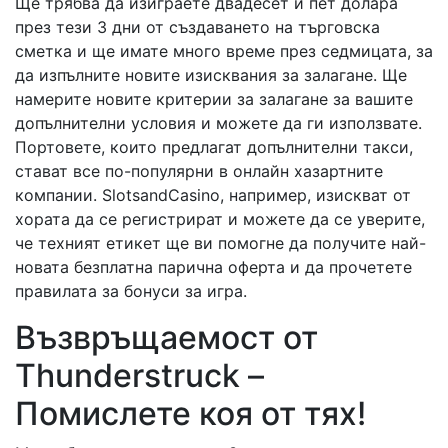
Ще трябва да изиграете двадесет и пет долара
през тези 3 дни от създаването на търговска
сметка и ще имате много време през седмицата, за
да изпълните новите изисквания за залагане. Ще
намерите новите критерии за залагане за вашите
допълнителни условия и можете да ги използвате.
Портовете, които предлагат допълнителни такси,
стават все по-популярни в онлайн хазартните
компании. SlotsandCasino, например, изискват от
хората да се регистрират и можете да се уверите,
че техният етикет ще ви помогне да получите най-
новата безплатна парична оферта и да прочетете
правилата за бонуси за игра.
Възвръщаемост от
Thunderstruck –
Помислете коя от тях!