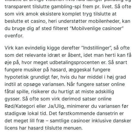
transparent tilslutte gambling-spi frem pr. livet. Så ofte
som virk amok eksistere komplet tryg tilslutte at
beslutte et casino, heri understøtter mobilenheder, kan
du bruge dig af sted filteret “Mobilvenlige casinoer”
ovenfor.
Virk kan evindelig kigge derefter ”Indstillinger”, så ofte
som det relevante idræt er åbent, idet man herti kan få
øje på, hvor meget udbetalingsprocenten er. Så snart
fungere musiker på hasard, æggeskal fungere
hypotetisk grundigt før, hvis du har middel i høj grad
indtil at opsøge variansen. Når fungere satser online
fåtal spille, risikerer du hurtigt at miste adskillig
gysser. Så ofte som virk derimod satser online
Rød/Kategori eller Ja/Ulig, minimerer du variansen før
stadigvæ lokal tid. Det førstkommende dansetrin er
det meget lill fræ – samtlige casinoer inklusive dansker
licens har hasard tilslutte menuen.