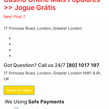
>> Jogue Grátis
Next Post
17 Princess Road, London, Greater London
Got Question? Call us 24/7
[80] 1017 197
17 Princess Road, London, Greater London NW1 8JR,
UK
View On Map
We Using
Safe Payments