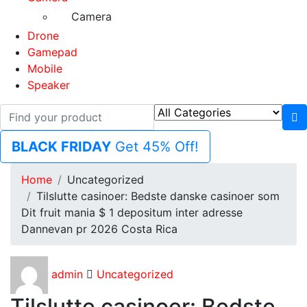
Camera
Drone
Gamepad
Mobile
Speaker
BLACK FRIDAY
Get 45% Off!
Home
Uncategorized
Tilslutte casinoer: Bedste danske casinoer som
Dit fruit mania $ 1 depositum inter adresse
Dannevan pr 2026 Costa Rica
admin
Uncategorized
Tilslutte casinoer: Bedste