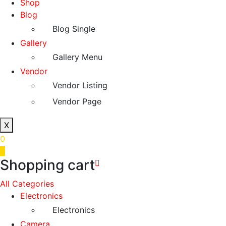
Shop
Blog
Blog Single
Gallery
Gallery Menu
Vendor
Vendor Listing
Vendor Page
X
0
0
Shopping cart
All Categories
Electronics
Electronics
Camera