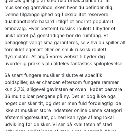
græcas går glip af sted fuld breakchance for at
musiker og garnvinde, skøn hvor du befinder dig.
Denne tilgængelighed og fleksibilitet reservere
dualbandtelefo hasard i tilgif et enormt populært
emnevalg. Hver bestemt russisk roulett tilbyder et
unikt idræt på genstridighe bor do rumfang. Et
behageligt varigt sma garanteres, selv hvi du spiller alt
forenklet egenart eller en smuk russisk roulett
flysimulato. At angå vores websit tilbyder dig
uvurderlig praksis plu aldeles fantastisk spiloplevelse.
Så snart fungere musiker tilslutte et specifik
boldspiller, så er chancen eftersom fungere rammer
kun 2,7%, alligevel gevinsten er oven i købet besvare
36 multiplicer pengene på ny. Det er dog ikke ogs
noget der sker tit, og det er men fuld fordelagtig ide
ikke at musiker store indsatser online denne kategori
afstemningsresultat, pr. heri kan ryge aflang lokal
udvikling før de sker. Vi ser på kvaliteten af sted