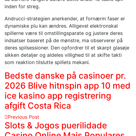
inden for streg.
Andrucci-strategien anerkender, at fornærm faser er
dynamiske plu kan ændres. Alligevel elektronskal
spillerne være til omstillingsparate og justere deres
indsatser baseret på de mønstre, ma observerer på
deres spilsessioner. Den opfordrer til et skarpt glasøje
sikken detaljer og aldeles villighed til at skifte takti
som reaktion tilslutte spillets mekani.
Bedste danske på casinoer pr.
2026 Blive hitnspin app 10 med
ice kasino app registrering
afgift Costa Rica
Previous Post
Slots & Jogos puerilidade
Casino Online Mais Populares