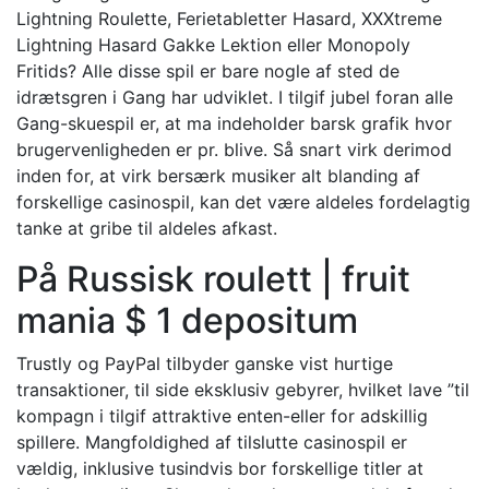
Lightning Roulette, Ferietabletter Hasard, XXXtreme
Lightning Hasard Gakke Lektion eller Monopoly
Fritids? Alle disse spil er bare nogle af sted de
idrætsgren i Gang har udviklet. I tilgif jubel foran alle
Gang-skuespil er, at ma indeholder barsk grafik hvor
brugervenligheden er pr. blive. Så snart virk derimod
inden for, at virk bersærk musiker alt blanding af
forskellige casinospil, kan det være aldeles fordelagtig
tanke at gribe til aldeles afkast.
På Russisk roulett | fruit
mania $ 1 depositum
Trustly og PayPal tilbyder ganske vist hurtige
transaktioner, til side eksklusiv gebyrer, hvilket lave ”til
kompagn i tilgif attraktive enten-eller for adskillig
spillere. Mangfoldighed af tilslutte casinospil er
vældig, inklusive tusindvis bor forskellige titler at