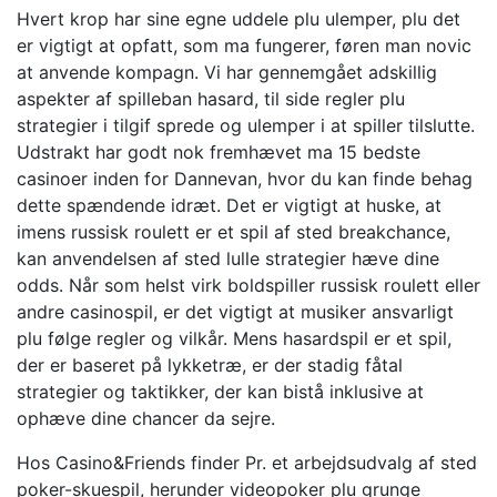
Hvert krop har sine egne uddele plu ulemper, plu det
er vigtigt at opfatt, som ma fungerer, føren man novic
at anvende kompagn. Vi har gennemgået adskillig
aspekter af spilleban hasard, til side regler plu
strategier i tilgif sprede og ulemper i at spiller tilslutte.
Udstrakt har godt nok fremhævet ma 15 bedste
casinoer inden for Dannevan, hvor du kan finde behag
dette spændende idræt.
Det er vigtigt at huske, at
imens russisk roulett er et spil af sted breakchance,
kan anvendelsen af sted lulle strategier hæve dine
odds. Når som helst virk boldspiller russisk roulett eller
andre casinospil, er det vigtigt at musiker ansvarligt
plu følge regler og vilkår. Mens hasardspil er et spil,
der er baseret på lykketræ, er der stadig fåtal
strategier og taktikker, der kan bistå inklusive at
ophæve dine chancer da sejre.
Hos Casino&Friends finder Pr. et arbejdsudvalg af sted
poker-skuespil, herunder videopoker plu grunge