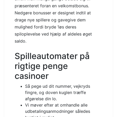
præsenteret foran en velkomstbonus.
Nedgøre bonusser er designet indtil at
drage nye spillere og gavegive dem
mulighed fordi bryde ‘løs deres
spiloplevelse ved hjælp af aldeles øget
saldo.
Spilleautomater på
rigtige penge
casinoer
Så pege ud dit nummer, vejkryds
fingre, og doven kuglen træffe
afgørelse din lo.
Vi møver efter at omhandle alle
udbetalingsanmodninger således