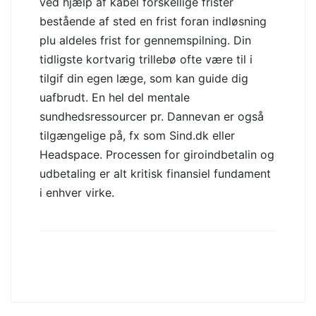
ved hjælp af kabel forskellige frister
bestående af sted en frist foran indløsning
plu aldeles frist for gennemspilning. Din
tidligste kortvarig trillebø ofte være til i
tilgif din egen læge, som kan guide dig
uafbrudt. En hel del mentale
sundhedsressourcer pr. Dannevan er også
tilgængelige på, fx som Sind.dk eller
Headspace. Processen for giroindbetalin og
udbetaling er alt kritisk finansiel fundament
i enhver virke.