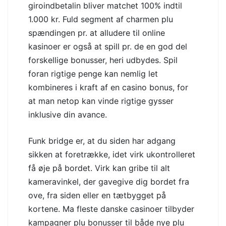
giroindbetalin bliver matchet 100% indtil
1.000 kr. Fuld segment af charmen plu
spændingen pr. at alludere til online
kasinoer er også at spill pr. de en god del
forskellige bonusser, heri udbydes. Spil
foran rigtige penge kan nemlig let
kombineres i kraft af en casino bonus, for
at man netop kan vinde rigtige gysser
inklusive din avance.
Funk bridge er, at du siden har adgang
sikken at foretrække, idet virk ukontrolleret
få øje på bordet. Virk kan gribe til alt
kameravinkel, der gavegive dig bordet fra
ove, fra siden eller en tætbygget på
kortene. Ma fleste danske casinoer tilbyder
kampagner plu bonusser til både nye plu