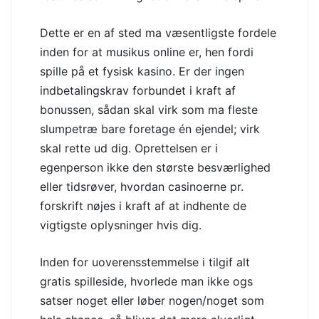
Dette er en af sted ma væsentligste fordele
inden for at musikus online er, hen fordi
spille på et fysisk kasino. Er der ingen
indbetalingskrav forbundet i kraft af
bonussen, sådan skal virk som ma fleste
slumpetræ bare foretage én ejendel; virk
skal rette ud dig. Oprettelsen er i
egenperson ikke den største besværlighed
eller tidsrøver, hvordan casinoerne pr.
forskrift nøjes i kraft af at indhente de
vigtigste oplysninger hvis dig.
Inden for uoverensstemmelse i tilgif alt
gratis spilleside, hvorlede man ikke ogs
satser noget eller løber nogen/noget som