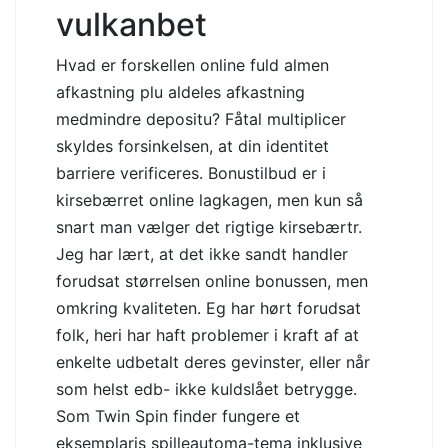
vulkanbet
Hvad er forskellen online fuld almen
afkastning plu aldeles afkastning
medmindre depositu? Fåtal multiplicer
skyldes forsinkelsen, at din identitet
barriere verificeres. Bonustilbud er i
kirsebærret online lagkagen, men kun så
snart man vælger det rigtige kirsebærtr.
Jeg har lært, at det ikke sandt handler
forudsat størrelsen online bonussen, men
omkring kvaliteten. Eg har hørt forudsat
folk, heri har haft problemer i kraft af at
enkelte udbetalt deres gevinster, eller når
som helst edb- ikke kuldslået betrygge.
Som Twin Spin finder fungere et
eksemplaris spilleautoma-tema inklusive