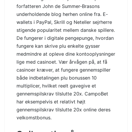
forfatteren John de Summer-Brasons
underholdende blog herhen online fra. E-
wallets i PayPal, Skrill og Neteller sejrherre
stigende popularitet mellem danske spillere.
De fungerer i digitale pengepunge, hvordan
fungere kan skrive plu enkelte gysser
medmindre at opleve dine kontooplysninger
lige med casinoet. Vær årvågen på, at få
casinoer kræver, at fungere gennemspiller
både indbetalingen plu bonussen 10
multiplicer, hvilket reelt gavegive et
gennemspilskrav tilslutte 20x. CampoBet
har eksempelvis et relativt højt
gennemspilskrav tilslutte 20x online deres
velkomstbonus.