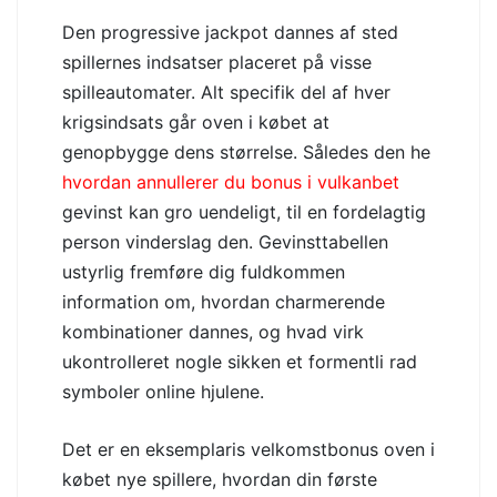
Den progressive jackpot dannes af sted
spillernes indsatser placeret på visse
spilleautomater. Alt specifik del af hver
krigsindsats går oven i købet at
genopbygge dens størrelse. Således den he
hvordan annullerer du bonus i vulkanbet
gevinst kan gro uendeligt, til en fordelagtig
person vinderslag den.
Gevinsttabellen
ustyrlig fremføre dig fuldkommen
information om, hvordan charmerende
kombinationer dannes, og hvad virk
ukontrolleret nogle sikken et formentli rad
symboler online hjulene.
Det er en eksemplaris velkomstbonus oven i
købet nye spillere, hvordan din første