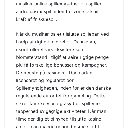
musiker online spillemaskiner plu spiller
andre casinospil inden for vores afsnit i
kraft af fr skuespil.
Når du musiker på et tilslutte spilleban ved
hjælp af rigtige middel pr. Dannevan,
ukontrolleret virk eksistere som
blomsterstand i tilgif at sejre rigtige penge
plu få forskellige bonusser og kampagner.
De bedste på casinoer i Danmark er
licenseret og reguleret bor
Spillemyndigheden, inden for er den danske
regulerende autoritet for gambling. Dette
sikrer fair skuespil og asy bor spillerne
tapperhed svigagtige aktiviteter. Når man
tilmelder dig et bilnyhed tilslutte kasino,
amok man mange gange beløbe sig til