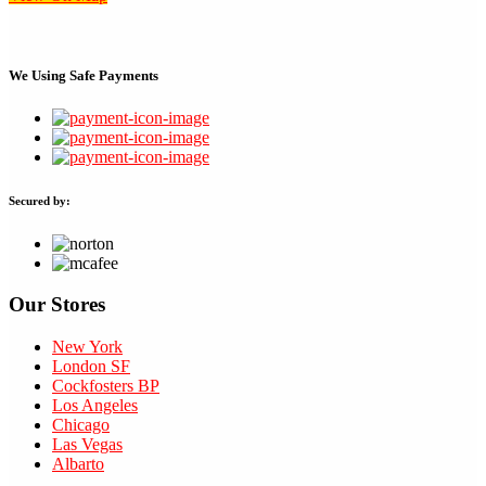
We Using
Safe Payments
Secured by:
Our Stores
New York
London SF
Cockfosters BP
Los Angeles
Chicago
Las Vegas
Albarto