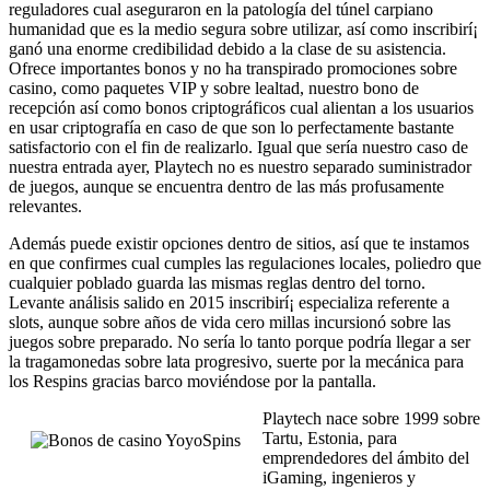
reguladores cual aseguraron en la patologí­a del túnel carpiano
humanidad que es la medio segura sobre utilizar, así­ como inscribirí¡
ganó una enorme credibilidad debido a la clase de su asistencia.
Ofrece importantes bonos y no ha transpirado promociones sobre
casino, como paquetes VIP y sobre lealtad, nuestro bono de
recepción así­ como bonos criptográficos cual alientan a los usuarios
en usar criptografía en caso de que son lo perfectamente bastante
satisfactorio con el fin de realizarlo. Igual que serí­a nuestro caso de
nuestra entrada ayer, Playtech no es nuestro separado suministrador
de juegos, aunque se encuentra dentro de las más profusamente
relevantes.
Además puede existir opciones dentro de sitios, así que te instamos
en que confirmes cual cumples las regulaciones locales, poliedro que
cualquier poblado guarda las mismas reglas dentro del torno.
Levante análisis salido en 2015 inscribirí¡ especializa referente a
slots, aunque sobre años de vida cero millas incursionó sobre las
juegos sobre preparado. No serí­a lo tanto porque podrí­a llegar a ser
la tragamonedas sobre lata progresivo, suerte por la mecánica para
los Respins gracias barco moviéndose por la pantalla.
Playtech nace sobre 1999 sobre
Tartu, Estonia, para
emprendedores del ámbito del
iGaming, ingenieros y