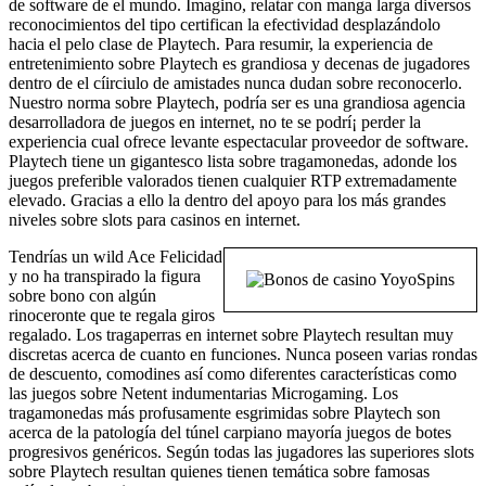
de software de el mundo. Imagino, relatar con manga larga diversos
reconocimientos del tipo certifican la efectividad desplazándolo
hacia el pelo clase de Playtech. Para resumir, la experiencia de
entretenimiento sobre Playtech es grandiosa y decenas de jugadores
dentro de el cí­irciulo de amistades nunca dudan sobre reconocerlo.
Nuestro norma sobre Playtech, podrí­a ser es una grandiosa agencia
desarrolladora de juegos en internet, no te se podrí¡ perder la
experiencia cual ofrece levante espectacular proveedor de software.
Playtech tiene un gigantesco lista sobre tragamonedas, adonde los
juegos preferible valorados tienen cualquier RTP extremadamente
elevado. Gracias a ello la dentro del apoyo para los más grandes
niveles sobre slots para casinos en internet.
Tendrí­as un wild Ace Felicidad
y no ha transpirado la figura
sobre bono con algún
rinoceronte que te regala giros
regalado. Los tragaperras en internet sobre Playtech resultan muy
discretas acerca de cuanto en funciones. Nunca poseen varias rondas
de descuento, comodines así­ como diferentes características como
las juegos sobre Netent indumentarias Microgaming. Los
tragamonedas más profusamente esgrimidas sobre Playtech son
acerca de la patologí­a del túnel carpiano mayoría juegos de botes
progresivos genéricos. Según todas las jugadores las superiores slots
sobre Playtech resultan quienes tienen temática sobre famosas