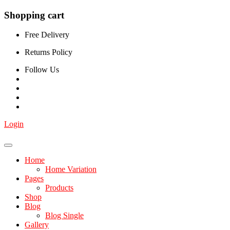
Shopping cart
Free Delivery
Returns Policy
Follow Us
Login
Home
Home Variation
Pages
Products
Shop
Blog
Blog Single
Gallery