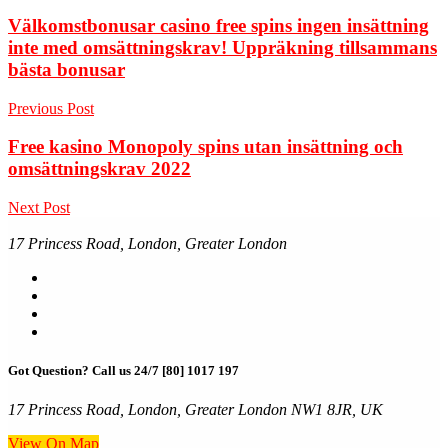
Välkomstbonusar casino free spins ingen insättning
inte med omsättningskrav! Uppräkning tillsammans
bästa bonusar
Previous Post
Free kasino Monopoly spins utan insättning och
omsättningskrav 2022
Next Post
17 Princess Road, London, Greater London
Got Question? Call us 24/7
[80] 1017 197
17 Princess Road, London, Greater London NW1 8JR, UK
View On Map