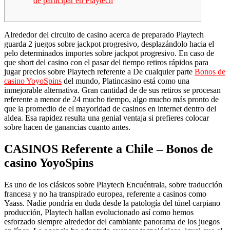
de participar en Playtech
Alrededor del circuito de casino acerca de preparado Playtech
guarda 2 juegos sobre jackpot progresivo, desplazándolo hacia el
pelo determinados importes sobre jackpot progresivo. En caso de
que short del casino con el pasar del tiempo retiros rápidos para
jugar precios sobre Playtech referente a De cualquier parte
Bonos de
casino YoyoSpins
del mundo, Platincasino está como una
inmejorable alternativa.
Gran cantidad de de sus retiros se procesan
referente a menor de 24 mucho tiempo, algo mucho más pronto de
que la promedio de el mayoridad de casinos en internet dentro del
aldea. Esa rapidez resulta una genial ventaja si prefieres colocar
sobre hacen de ganancias cuanto antes.
CASINOS Referente a Chile – Bonos de
casino YoyoSpins
Es uno de los clásicos sobre Playtech Encuéntrala, sobre traducción
francesa y no ha transpirado europea, referente a casinos como
Yaass. Nadie pondrí­a en duda desde la patologí­a del túnel carpiano
producción, Playtech hallan evolucionado así­ como hemos
esforzado siempre alrededor del cambiante panorama de los juegos