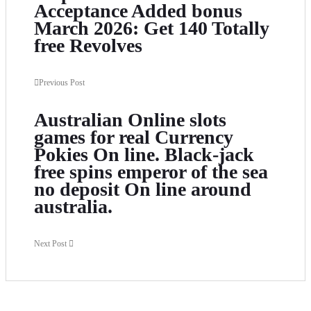
Acceptance Added bonus
March 2026: Get 140 Totally
free Revolves
Previous Post
Australian Online slots
games for real Currency
Pokies On line. Black-jack
free spins emperor of the sea
no deposit On line around
australia.
Next Post