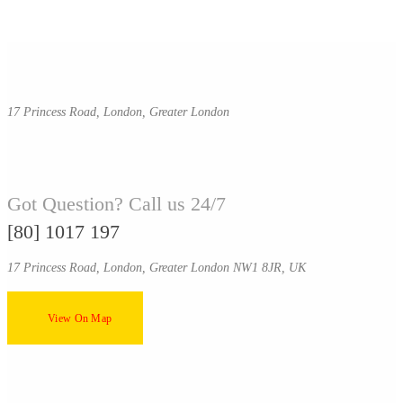
17 Princess Road, London, Greater London
Got Question? Call us 24/7
[80] 1017 197
17 Princess Road, London, Greater London NW1 8JR, UK
View On Map