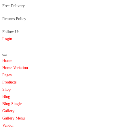
Free Delivery
Returns Policy
Follow Us
Login
Home
Home Variation
Pages
Products
Shop
Blog
Blog Single
Gallery
Gallery Menu
Vendor