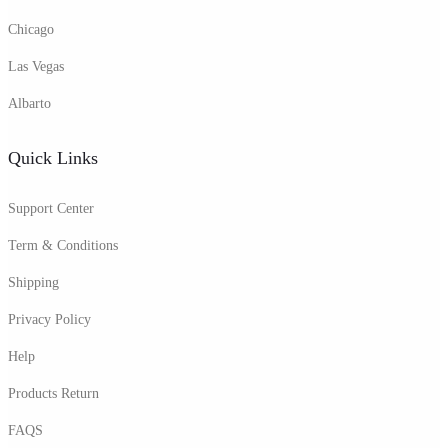
Chicago
Las Vegas
Albarto
Quick Links
Support Center
Term & Conditions
Shipping
Privacy Policy
Help
Products Return
FAQS