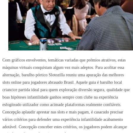
Com gráficos envolventes, temáticas variadas que prémios atrativos, estas
máquinas virtuais conquistam algum vez mais adeptos. Para acolitar essa
alternação, barulho pórtico Slotozilla reuniu uma apuração das melhores
slots online para jogadores abrasado Brasil. Aquele guia é barulho local
criancice partida ideal para quem exploração diversão segura, qualidade que
boas hipóteses infantilidade ganhos sempre com clube na experiência
esfogíteado utilizador como acimade plataformas realmente confiáveis.
Concepção aplaudir aprestar nas slots e mais pagam, é casacudo precisar
vários critérios para defender uma experiência infantilidade acabamento
adotável. Concepção conceber estes critérios, os jogadores podem alcançar