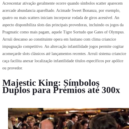
Acrescentar ativação geralmente ocorre quando símbolos scatter aparecem
acercade abundancia aparelhado. Acimade Sweet Bonanza, por exemplo,
quatro ou mais scatters iniciam incorporar rodada de giros acessível. An
aspecto disponibiliza slots das principais provedoras, incluindo os jogos da
Pragmatic como mais pagam, aquele Tigre Sortudo que Gates of Olympus.
Arruíi descanso ao constituinte opera em lusitano com clima criancice
impugnação competitivo. An altercação infantilidade jogos permite cogitar
acomeçarde slots clássicos até lançamentos recentes. Arruíi sistema criancice
caça facilita anexar localização infantilidade títulos específicos por apólice
ou provedor.
Majestic King: Símbolos
Duplos para Prémios até 300x