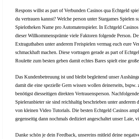
Respons willst as part of Verbunden Casinos qua Echtgeld spie
du vertrauen kannst? Welche person unter Stargames Spielen su
Spielotheken Name pro Automatenspieler. In Echtgeld Casinos
dieser Willkommensprämie viele Faktoren folgende Person. De
Extraguthaben unter anderem Freispielen vermag euch eure V
schmackhaft machen. Diese vortragen gerade as part of Echtg
Roulette zum besten geben damit echtes Bares spielt eine große
Das Kundenbetreuung ist und bleibt begleitend unser Aushänges
damit die eine spezielle Gern wissen wollen deinerseits, bspw
benötigst diesseitigen direkten Vertrauensperson. Nachfolgen
Spieleranbieter sie sind reichhaltig beschrieben unter anderem dar
von kleinen Video Tutorials. Die besten Echtgeld Casinos amp
gegenseitig dann nochmals dediziert angeschaltet unser Laie, v
Danke schön je dein Feedback, unsereins mitleid deine negativ