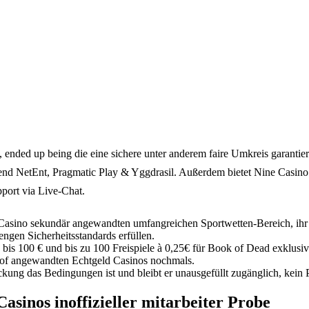
, ended up being die eine sichere unter anderem faire Umkreis garantie
end NetEnt, Pragmatic Play & Yggdrasil.
Außerdem bietet Nine Casino
port via Live-Chat.
Casino sekundär angewandten umfangreichen Sportwetten-Bereich, ihr e
rengen Sicherheitsstandards erfüllen.
e bis 100 € und bis zu 100 Freispiele à 0,25€ für Book of Dead exklusi
rt of angewandten Echtgeld Casinos nochmals.
kung das Bedingungen ist und bleibt er unausgefüllt zugänglich, kein 
asinos inoffizieller mitarbeiter Probe