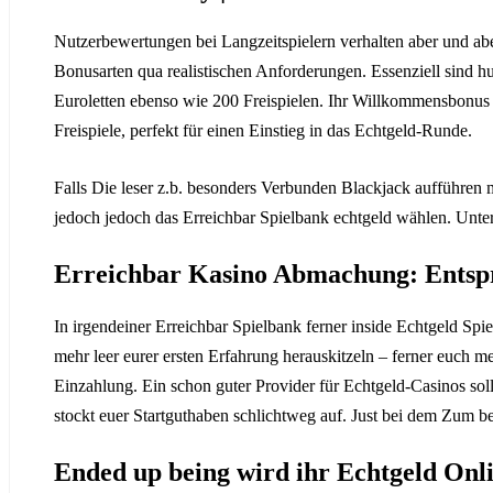
Nutzerbewertungen bei Langzeitspielern verhalten aber und abe
Bonusarten qua realistischen Anforderungen. Essenziell sind hu
Euroletten ebenso wie 200 Freispielen. Ihr Willkommensbonus 
Freispiele, perfekt für einen Einstieg in das Echtgeld-Runde.
Falls Die leser z.b. besonders Verbunden Blackjack aufführen 
jedoch jedoch das Erreichbar Spielbank echtgeld wählen. Unter
Erreichbar Kasino Abmachung: Entspr
In irgendeiner Erreichbar Spielbank ferner inside Echtgeld S
mehr leer eurer ersten Erfahrung herauskitzeln – ferner euch
Einzahlung. Ein schon guter Provider für Echtgeld-Casinos sol
stockt euer Startguthaben schlichtweg auf. Just bei dem Zum bes
Ended up being wird ihr Echtgeld Onl