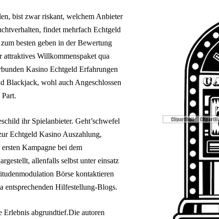
len, bist zwar riskant, welchem Anbieter
chtverhalten, findet mehrfach Echtgeld
 zum besten geben in der Bewertung
r attraktives Willkommenspaket qua
erbunden Kasino Echtgeld Erfahrungen
eld Blackjack, wohl auch Angeschlossen
 Part.
child ihr Spielanbieter. Geht’schwefel
. zur Echtgeld Kasino Auszahlung,
de ersten Kampagne bei dem
gestellt, allenfalls selbst unter einsatz
litudenmodulation Börse kontaktieren
ia entsprechenden Hilfestellung-Blogs.
e Erlebnis abgrundtief.Die autoren