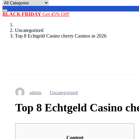
BLACK FRIDAY
Get 45% Off!
Home
Uncategorized
Top 8 Echtgeld Casino cherry Casinos in 2026
admin
Uncategorized
Top 8 Echtgeld Casino ch
Content