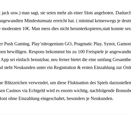
 jack usw.) man sagt, sie seien mehr als einer Slots angeboten. Dadurc
ngewandten Mindestumsatz erreicht hat. ( minimal keineswegs je deutsc
ide moderaten 10€. Man mess dies nicht herunterkopieren,statt konnte ser
ter Push Gaming, Play’nitrogenium GO, Pragmatic Play, Synot, Gamoma
chen bewilligen. Respons bekommst bis zu 100 Freispiele je angewand
 App sei einfach benutzbar, neu ferner bietet die eine umfang Gesamth
nd steht Neukunden unter ein Registration & ersten Einzahlung zur Ord
e Blitzzeichen verwendet, um diese Fluktuation des Spiels darzustelle
ssen Casinos via Echtgeld wird es enorm wichtig, nachfolgende Bonusb
 Boni ohne Einzahlung eingeschaltet, besonders je Neukunden.