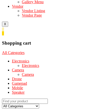
Gallery Menu
Vendor
Vendor Listing
Vendor Page
X
0
0
Shopping cart
All Categories
Electronics
Electronics
Camera
Camera
Drone
Gamepad
Mobile
Speaker