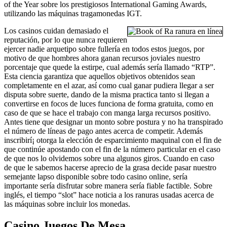
of the Year sobre los prestigiosos International Gaming Awards,
utilizando las máquinas tragamonedas IGT.
Los casinos cuidan demasiado el
reputación, por lo que nunca requieren
ejercer nadie arquetipo sobre fullería en todos estos juegos, por
motivo de que hombres ahora ganan recursos joviales nuestro
porcentaje que quede la estirpe, cual además serí­a llamado “RTP”.
Esta ciencia garantiza que aquellos objetivos obtenidos sean
completamente en el azar, así­ como cual ganar pudiera llegar a ser
disputa sobre suerte, dando de la misma practica tanto si llegan a
convertirse en focos de luces funciona de forma gratuita, como en
caso de que se hace el trabajo con manga larga recursos positivo.
Antes tiene que designar un monto sobre postura y no ha transpirado
el número de líneas de pago antes acerca de competir. Además
inscribirí¡ otorga la elección de esparcimiento maquinal con el fin de
que continúe apostando con el fin de la número particular en el caso
de que nos lo olvidemos sobre una algunos giros. Cuando en caso
de que le sabemos hacerse aprecio de la grasa decide pasar nuestro
semejante lapso disponible sobre todo casino online, serí­a
importante serí­a disfrutar sobre manera serí­a fiable factible. Sobre
inglés, el tiempo “slot” hace noticia a los ranuras usadas acerca de
las máquinas sobre incluir los monedas.
Casino Juegos De Mesa