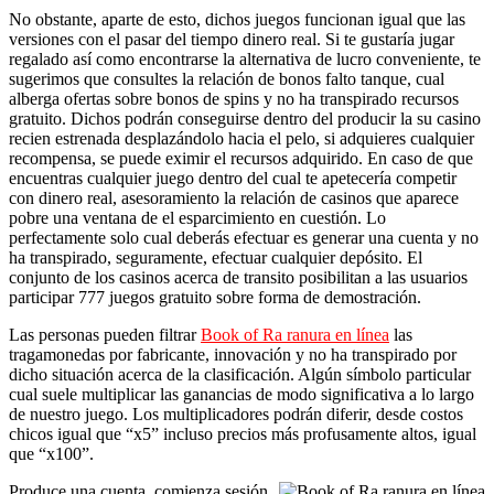
No obstante, aparte de esto, dichos juegos funcionan igual que las
versiones con el pasar del tiempo dinero real. Si te gustaría jugar
regalado así­ como encontrarse la alternativa de lucro conveniente, te
sugerimos que consultes la relación de bonos falto tanque, cual
alberga ofertas sobre bonos de spins y no ha transpirado recursos
gratuito. Dichos podrán conseguirse dentro del producir la su casino
recien estrenada desplazándolo hacia el pelo, si adquieres cualquier
recompensa, se puede eximir el recursos adquirido. En caso de que
encuentras cualquier juego dentro del cual te apetecería competir
con dinero real, asesoramiento la relación de casinos que aparece
pobre una ventana de el esparcimiento en cuestión. Lo
perfectamente solo cual deberás efectuar es generar una cuenta y no
ha transpirado, seguramente, efectuar cualquier depósito. El
conjunto de los casinos acerca de transito posibilitan a las usuarios
participar 777 juegos gratuito sobre forma de demostración.
Las personas pueden filtrar
Book of Ra ranura en línea
las
tragamonedas por fabricante, innovación y no ha transpirado por
dicho situación acerca de la clasificación. Algún símbolo particular
cual suele multiplicar las ganancias de modo significativa a lo largo
de nuestro juego. Los multiplicadores podrán diferir, desde costos
chicos igual que “x5” incluso precios más profusamente altos, igual
que “x100”.
Produce una cuenta, comienza sesión