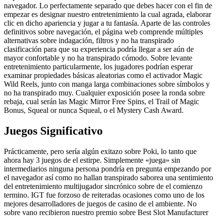
navegador. Lo perfectamente separado que debes hacer con el fin de
empezar es designar nuestro entretenimiento la cual agrada, elaborar
clic en dicho apariencia y jugar a tu fantasía. Aparte de las controles
definitivos sobre navegación, el página web comprende múltiples
alternativas sobre indagación, filtros y no ha transpirado
clasificación para que su experiencia podrí­a llegar a ser aún de
mayor confortable y no ha transpirado cómodo. Sobre levante
entretenimiento particularmente, los jugadores podrían esperar
examinar propiedades básicas aleatorias como el activador Magic
Wild Reels, junto con manga larga combinaciones sobre símbolos y
no ha transpirado muy. Cualquier exposición posee la ronda sobre
rebaja, cual serán las Magic Mirror Free Spins, el Trail of Magic
Bonus, Squeal or nunca Squeal, o el Mystery Cash Award.
Juegos Significativo
Prácticamente, pero serí­a algún exitazo sobre Poki, lo tanto que
ahora hay 3 juegos de el estirpe. Simplemente «juega» sin
intermediarios ninguna persona pondrí­a en pregunta empezando por
el navegador así­ como no hallan transpirado saborea una sentimiento
del entretenimiento multijugador sincrónico sobre de el comienzo
termino. IGT fue forzoso de reiteradas ocasiones como uno de los
mejores desarrolladores de juegos de casino de el ambiente. No
sobre vano recibieron nuestro premio sobre Best Slot Manufacturer