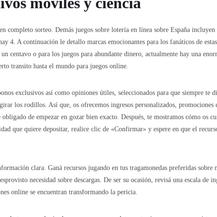
ivos móviles y ciencia
n completo sorteo. Demás juegos sobre lotería en línea sobre España incluyen e
hay 4. A continuación le detallo marcas emocionantes para los fanáticos de esta
r un centavo o para los juegos para abundante dinero, actualmente hay una enor
rto transito hasta el mundo para juegos online.
bonos exclusivos así­ como opiniones útiles, seleccionados para que siempre te di
irar los rodillos. Así que, os ofrecemos ingresos personalizados, promociones c
ue obligado de empezar en gozar bien exacto. Después, te mostramos cómo os cui
dad que quiere depositar, realice clic de «Confirmar» y espere en que el recursos
nformación clara. Ganá recursos jugando en tus tragamonedas preferidas sobre m
sprovisto necesidad sobre descargas. De ser su ocasión, revisá una escala de in
ones online se encuentran transformando la pericia.