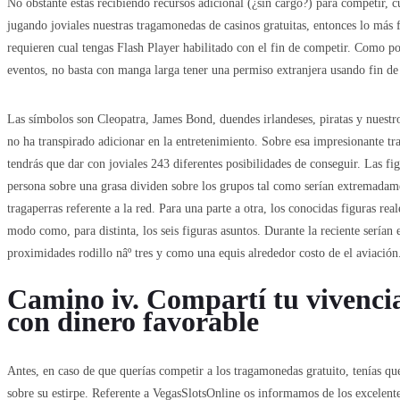
No obstante estás recibiendo recursos adicional (¿sin cargo?) para competir, 
jugando joviales nuestras tragamonedas de casinos gratuitas, entonces lo más f
requieren cual tengas Flash Player habilitado con el fin de competir. Como p
eventos, no basta con manga larga tener una permiso extranjera usando fin de 
Las símbolos son Cleopatra, James Bond, duendes irlandeses, piratas y nuestr
no ha transpirado adicionar en la entretenimiento. Sobre esa impresionante tra
tendrás que dar con joviales 243 diferentes posibilidades de conseguir. Las fig
persona sobre una grasa dividen sobre los grupos tal como serían extremadame
tragaperras referente a la red. Para una parte a otra, los conocidas figuras real
modo­ como, para distinta, los seis figuras asuntos. Durante la reciente serí­a
proximidades rodillo nâº tres y como una equis alrededor costo de el aviación
Camino iv. Compartí tu vivenci
con dinero favorable
Antes, en caso de que querías competir a los tragamonedas gratuito, tenías q
sobre su estirpe. Referente a VegasSlotsOnline os informamos de los excelent