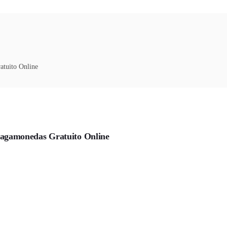
atuito Online
ragamonedas Gratuito Online