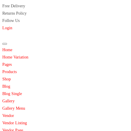
Free Delivery
Returns Policy
Follow Us
Login
Home
Home Variation
Pages
Products
Shop
Blog
Blog Single
Gallery
Gallery Menu
Vendor
Vendor Listing
Vendor Page