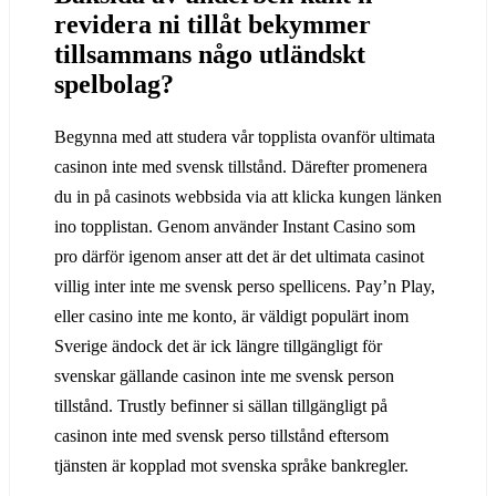
revidera ni tillåt bekymmer
tillsammans någo utländskt
spelbolag?
Begynna med att studera vår topplista ovanför ultimata
casinon inte med svensk tillstånd. Därefter promenera
du in på casinots webbsida via att klicka kungen länken
ino topplistan. Genom använder Instant Casino som
pro därför igenom anser att det är det ultimata casinot
villig inter inte me svensk perso spellicens. Pay’n Play,
eller casino inte me konto, är väldigt populärt inom
Sverige ändock det är ick längre tillgängligt för
svenskar gällande casinon inte me svensk person
tillstånd. Trustly befinner si sällan tillgängligt på
casinon inte med svensk perso tillstånd eftersom
tjänsten är kopplad mot svenska språke bankregler.