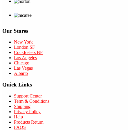
Our Stores
New York
London SF
Cockfosters BP
Los Angeles
Chicago
Las Vegas
Albarto
Quick Links
Support Center
Term & Conditions
Shipping
Privacy Policy
Help
Products Return
FAQS