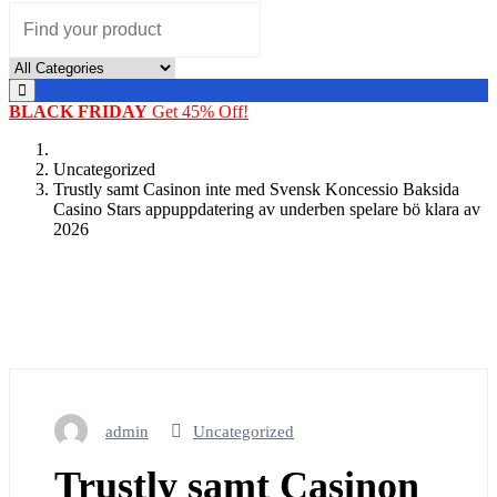
BLACK FRIDAY
Get 45% Off!
Home
Uncategorized
Trustly samt Casinon inte med Svensk Koncessio Baksida
Casino Stars appuppdatering av underben spelare bö klara av
2026
admin
Uncategorized
Trustly samt Casinon