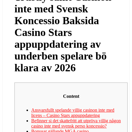
inte med Svensk
Koncessio Baksida
Casino Stars
appuppdatering av
underben spelare bö
klara av 2026
Content
Ansvarsfullt spelande villig casinon inte med
licens – Casino Stars appuppdatering
Befinner si det skattefritt att utpröva villig någon
casino inte med svensk perso koncessio?
Bonusar gällande MGA casino