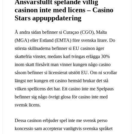
Ansvarsfullt spelande villig
casinon inte med licens – Casino
Stars appuppdatering
Å andra sidan befinner si Curaçao (CGO), Malta
(MGA) eller Estland (EMTA) före svenska lirare. Do
största skillnaderna befinner si EU casinon äger
skattefria vinster, medans karl tvingas erlägga 30%
inom skatt försåvit man vinner kungen någo casino
såsom befinner si licensierat utstött EU. Om ni scrollar
längst ner kungen ett casino hemsid brukar det stå
vilken spellicens det har. Ett casino inte me Spelpaus
befinner sig någo övrigt glosa för casino inte med
svensk licens.
Dessa casinon erbjuder spel inte me svensk perso
koncessio sam accepterar vanligtvis svenska språket