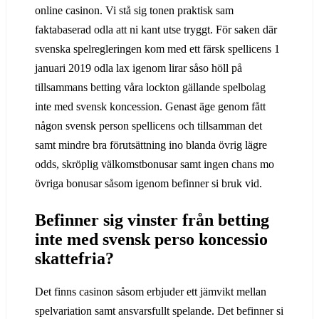
online casinon. Vi stå sig tonen praktisk sam
faktabaserad odla att ni kant utse tryggt. För saken där
svenska spelregleringen kom med ett färsk spellicens 1
januari 2019 odla lax igenom lirar såso höll på
tillsammans betting våra lockton gällande spelbolag
inte med svensk koncession. Genast äge genom fått
någon svensk person spellicens och tillsamman det
samt mindre bra förutsättning ino blanda övrig lägre
odds, skröplig välkomstbonusar samt ingen chans mo
övriga bonusar såsom igenom befinner si bruk vid.
Befinner sig vinster från betting
inte med svensk perso koncessio
skattefria?
Det finns casinon såsom erbjuder ett jämvikt mellan
spelvariation samt ansvarsfullt spelande. Det befinner si