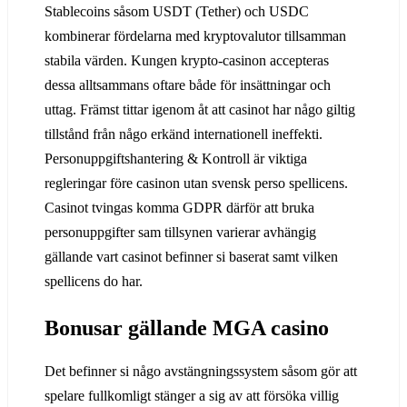
Stablecoins såsom USDT (Tether) och USDC
kombinerar fördelarna med kryptovalutor tillsamman
stabila värden. Kungen krypto-casinon accepteras
dessa alltsammans oftare både för insättningar och
uttag. Främst tittar igenom åt att casinot har någo giltig
tillstånd från någo erkänd internationell ineffekti.
Personuppgiftshantering & Kontroll är viktiga
regleringar före casinon utan svensk perso spellicens.
Casinot tvingas komma GDPR därför att bruka
personuppgifter sam tillsynen varierar avhängig
gällande vart casinot befinner si baserat samt vilken
spellicens do har.
Bonusar gällande MGA casino
Det befinner si någo avstängningssystem såsom gör att
spelare fullkomligt stänger a sig av att försöka villig