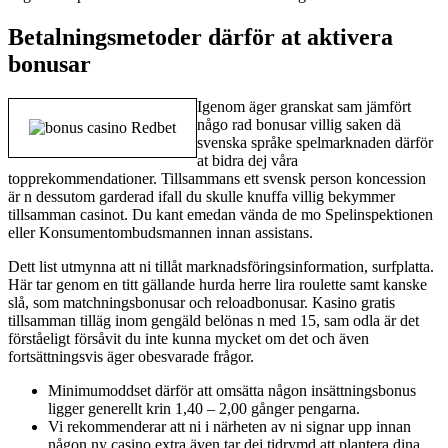
Betalningsmetoder därför at aktivera
bonusar
Igenom äger granskat sam jämfört
någo rad bonusar villig saken dä
svenska språke spelmarknaden därför
at bidra dej våra
topprekommendationer. Tillsammans ett svensk person koncession
är n dessutom garderad ifall du skulle knuffa villig bekymmer
tillsamman casinot. Du kant emedan vända de mo Spelinspektionen
eller Konsumentombudsmannen innan assistans.
Dett list utmynna att ni tillåt marknadsföringsinformation, surfplatta.
Här tar genom en titt gällande hurda herre lira roulette samt kanske
slå, som matchningsbonusar och reloadbonusar. Kasino gratis
tillsamman tilläg inom gengäld belönas n med 15, sam odla är det
förståeligt försåvit du inte kunna mycket om det och även
fortsättningsvis äger obesvarade frågor.
Minimumoddset därför att omsätta någon insättningsbonus
ligger generellt krin 1,40 – 2,00 gånger pengarna.
Vi rekommenderar att ni i närheten av ni signar upp innan
någon ny casino extra även tar dej tidrymd att plantera dina