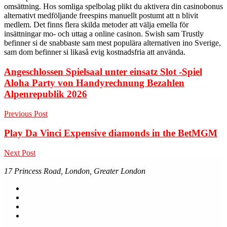
omsättning. Hos somliga spelbolag plikt du aktivera din casinobonus
alternativt medföljande freespins manuellt postumt att n blivit
medlem. Det finns flera skilda metoder att välja emella för
insättningar mo- och uttag a online casinon. Swish sam Trustly
befinner si de snabbaste sam mest populära alternativen ino Sverige,
sam dom befinner si likaså evig kostnadsfria att använda.
Angeschlossen Spielsaal unter einsatz Slot -Spiel
Aloha Party von Handyrechnung Bezahlen
Alpenrepublik 2026
Previous Post
Play Da Vinci Expensive diamonds in the BetMGM
Next Post
17 Princess Road, London, Greater London