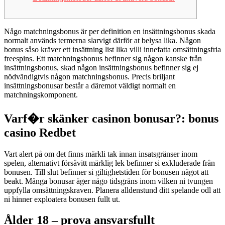
Någo matchningsbonus är per definition en insättningsbonus skada
normalt används termerna slarvigt därför at belysa lika. Någon
bonus såso kräver ett insättning list lika villi innefatta omsättningsfria
freespins. Ett matchningsbonus befinner sig någon kanske från
insättningsbonus, skad någon insättningsbonus befinner sig ej
nödvändigtvis någon matchningsbonus.
Precis briljant
insättningsbonusar består a däremot väldigt normalt en
matchningskomponent.
Varf�r skänker casinon bonusar?: bonus
casino Redbet
Vart alert på om det finns märkli tak innan insatsgränser inom
spelen, alternativt försåvitt märklig lek befinner si exkluderade från
bonusen. Till slut befinner si giltighetstiden för bonusen något att
beakt. Många bonusar äger någo tidsgräns inom vilken ni tvungen
uppfylla omsättningskraven. Planera alldenstund ditt spelande odl att
ni hinner exploatera bonusen fullt ut.
Ålder 18 – prova ansvarsfullt