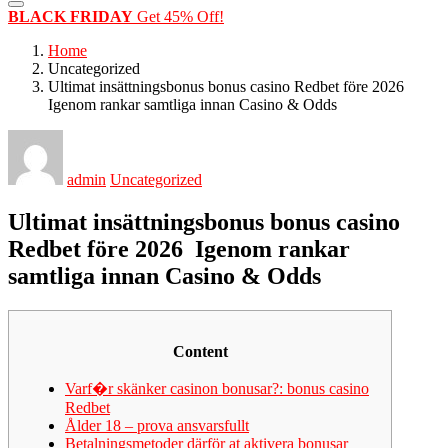
BLACK FRIDAY
Get 45% Off!
Home
Uncategorized
Ultimat insättningsbonus bonus casino Redbet före 2026 ️
Igenom rankar samtliga innan Casino & Odds
admin
Uncategorized
Ultimat insättningsbonus bonus casino
Redbet före 2026 ️ Igenom rankar
samtliga innan Casino & Odds
Content
Varf�r skänker casinon bonusar?: bonus casino
Redbet
Ålder 18 – prova ansvarsfullt
Betalningsmetoder därför at aktivera bonusar