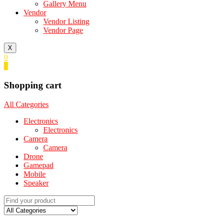
Gallery Menu
Vendor
Vendor Listing
Vendor Page
X
0
0
Shopping cart
All Categories
Electronics
Electronics
Camera
Camera
Drone
Gamepad
Mobile
Speaker