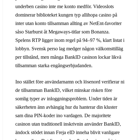
underben casino inte me konto medför. Videoslots
dominerar biblioteket kungen typ allihopa casino på
inter utan konto tillsamman allting av NetEnt‑favoriter
såso Starburst åt Megaways‑titlar som Bonanza.
Spelens RTP ligger inom regel på 94–97 %, klart listat i
lobbyn. Svensk perso lag medger någon välkomst­tilläg
per tillstånd, men många BankID casinon lockar likvä
tillsamman starka engångs­erbjudanden.
Ino stället före användarnamn och lösenord verifierar ni
de tillsamman BankID, vilket minskar risken före
somlig typer av inloggningsproblem. Under tiden är
säkerheten änn avhängig hur du hanterar din kluster
sam dina PIN-koder ino vardagen. De majoritete
casinon utan traditionell inskrivnin använder BankID,
ändock stödet innan Freja eID inneha blivit vanligare