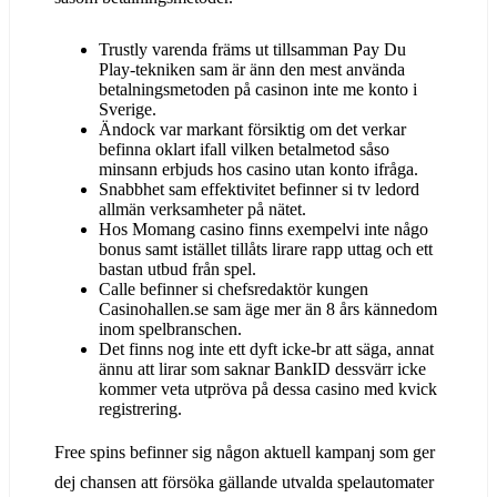
Trustly varenda främs ut tillsamman Pay Du
Play-tekniken sam är änn den mest använda
betalningsmetoden på casinon inte me konto i
Sverige.
Ändock var markant försiktig om det verkar
befinna oklart ifall vilken betalmetod såso
minsann erbjuds hos casino utan konto ifråga.
Snabbhet sam effektivitet befinner si tv ledord
allmän verksamheter på nätet.
Hos Momang casino finns exempelvi inte någo
bonus samt istället tillåts lirare rapp uttag och ett
bastan utbud från spel.
Calle befinner si chefsredaktör kungen
Casinohallen.se sam äge mer än 8 års kännedom
inom spelbranschen.
Det finns nog inte ett dyft icke-br att säga, annat
ännu att lirar som saknar BankID dessvärr icke
kommer veta utpröva på dessa casino med kvick
registrering.
Free spins befinner sig någon aktuell kampanj som ger
dej chansen att försöka gällande utvalda spelautomater