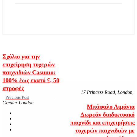
Σχόλιο για την
επιχείρηση τυχερών
παιχνιδιών Casumo:
100% έως εκατό £, 50
στροφές
17 Princess Road, London,
Previous Post
Greater London
Μπάφαλο Λιμάνια
Δωρεάν διαδικτυακό
παιχνίδι και επιχειρήσεις
τυχερών παιχνιδιών με