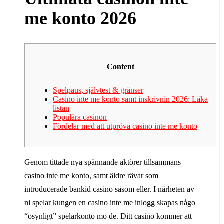
me konto 2026
Content
Spelpaus, självtest & gränser
Casino inte me konto samt inskrivnin 2026: Läka
listan
Populära casinon
Fördelar med att utpröva casino inte me konto
Genom tittade nya spännande aktörer tillsammans
casino inte me konto, samt äldre rävar som
introducerade bankid casino såsom eller. I närheten av
ni spelar kungen en casino inte me inlogg skapas någo
“osynligt” spelarkonto mo de. Ditt casino kommer att