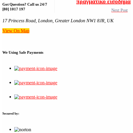
πραγματικό εισόδημα
Got Question? Call us 24/7
[80] 1017 197
Next Post
17 Princess Road, London, Greater London NW1 8JR, UK
View On Map
We Using
Safe Payments
Secured by: