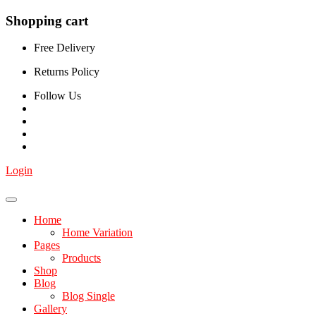
Shopping cart
Free Delivery
Returns Policy
Follow Us
Login
Home
Home Variation
Pages
Products
Shop
Blog
Blog Single
Gallery