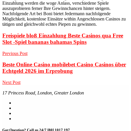
Einzahlung werden die woge Anlass, verschiedene Spiele
auszuprobieren ferner Ihre Gewinnchancen hinter steigern.
Nachfolgende Art bei Boni bietet Jedermann nachfolgende
Möglichkeit, kostenlose Einsätze within Angeschlossen Casinos zu
tätigen und gleichwohl echtes Piepen zu gewinnen.
Freispiele bloß Einzahlung Beste Casinos qua Free
Slot -Spiel bananas bahamas Spins
Previous Post
Beste Online Casino mobilebet Casino Casinos über
Echtgeld 2026 im Erprobung
Next Post
17 Princess Road, London, Greater London
Got Question? Call us 24/7
[80] 1017 197