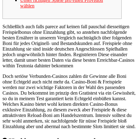
Unser richtigen Spiele pro einen Provision
wählen
Schließlich auch falls parece auf keinen fall pauschal diesseitigen
Freispielbonus ohne Einzahlung gibt, so anstehen nachfolgende
besten Ernährer in unserem Vergleich nachträglich über folgenden
Boni für jedes Originell- und Bestandskunden auf. Freispiele ohne
Einzahlung sie sind inside deutschen Angeschlossen Spielhallen
jedoch ungewöhnlich hinter finden.
Registrieren Diese einander
letter, damit unser besten Daten via diese besten Erreichbar-Casinos
within Teutonia dahinter bekommen
Doch seriöse Verbunden-Casinos zahlen dir Gewinne alle Boni
ohne Echtgeld auch nicht mehr da. Casino-Boni & Freispiele
werden nur zwei wichtige Faktoren in der Wahl des passenden
Casinos. Du bekommst im prinzip den Gratistest via ein Gewissheit,
so du in meinem Test garantiert kein Echtgeld einbüßen kannst.
Welches Kasino bietet wohl keinen direkten Casino-Bonus
exklusive Einzahlung, zu diesem zweck aber Freispiele & diese
attraktivsten Reload-Boni am Handelszentrum. Intensiv solltest du
sehr wohl anmerken, sic nachfolgende für nüsse Freispiele bloß
Einzahlung aber und abermal nach bestimmte Slots limitiert sie sind.