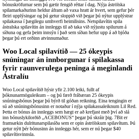
bónuskröfurnar sem þú gætir fengið réttar í dag. Nýja áströlska
spilamarkaðurinn heldur áfram að vaxa hratt ár hvert, sem gefur þér
fleiri upplýsingar og þú getur sloppið við þegar þú nýtur upplýstrar
spilakassa í þægilegu umhverfi heimilisins. Netspilavítin spila
ástralska spilavítin án innleggs til að taka við nýjustu spilurum á
síðuna og gefa þeim innsýn í það sem síðan hefur upp á að bjóða
þegar þú ert orðinn atvinnumaður.
Woo Local spilavítið — 25 ókeypis
snúningar án innborgunar í spilakassa
fyrir raunverulega peninga á meginlandi
Ástralíu
Woo Local spilavítið hýsir yfir 2.100 leiki, fullt af
þóknunarmöguleikum – og þú færð frábæran 25 ókeypis
snúningsbónus þegar þú býrð til góðan reikning. Eina tengingin er
sú að snúningsbónusinn er notaður í nýja spilakassaleiknum Lil Red.
Þetta er bónus án innleggs sem hægt er að krefjast með því að slá
inn bónuslykilorðið „ACEBONUS“ þegar þú skráir þig. 7Bit er
framsækin dulritunarspilasíða sem er opin áströlskum spilavítum. Þú
getur nýtt þér bónusinn án innleggs hér, sem er nú þegar $40
spilavítisvinnsla.