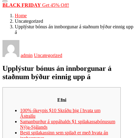
BLACK FRIDAY
Get 45% Off!
Home
Uncategorized
Upplýstur bónus án innborgunar á staðnum býður einnig upp
á
admin
Uncategorized
Upplýstur bónus án innborgunar á
staðnum býður einnig upp á
Efni
100% ókeypis $10 Skráðu þig í hvata um
Ástralíu
Samanburður á uppáhalds $1 spilakassabónusum
Nýja-Sjálands
Besti spilakassinn sem spilað er með hvata án