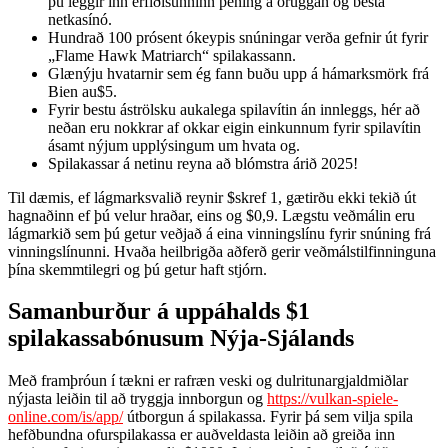
þú leggir inn erfiðisunninn pening á öruggan og besta
netkasínó.
Hundrað 100 prósent ókeypis snúningar verða gefnir út fyrir
„Flame Hawk Matriarch“ spilakassann.
Glænýju hvatarnir sem ég fann buðu upp á hámarksmörk frá
Bien au$5.
Fyrir bestu áströlsku aukalega spilavítin án innleggs, hér að
neðan eru nokkrar af okkar eigin einkunnum fyrir spilavítin
ásamt nýjum upplýsingum um hvata og.
Spilakassar á netinu reyna að blómstra árið 2025!
Til dæmis, ef lágmarksvalið reynir $skref 1, gætirðu ekki tekið út
hagnaðinn ef þú velur hraðar, eins og $0,9. Lægstu veðmálin eru
lágmarkið sem þú getur veðjað á eina vinningslínu fyrir snúning frá
vinningslínunni. Hvaða heilbrigða aðferð gerir veðmálstilfinninguna
þína skemmtilegri og þú getur haft stjórn.
Samanburður á uppáhalds $1
spilakassabónusum Nýja-Sjálands
Með framþróun í tækni er rafræn veski og dulritunargjaldmiðlar
nýjasta leiðin til að tryggja innborgun og
https://vulkan-spiele-
online.com/is/app/
útborgun á spilakassa. Fyrir þá sem vilja spila
hefðbundna ofurspilakassa er auðveldasta leiðin að greiða inn