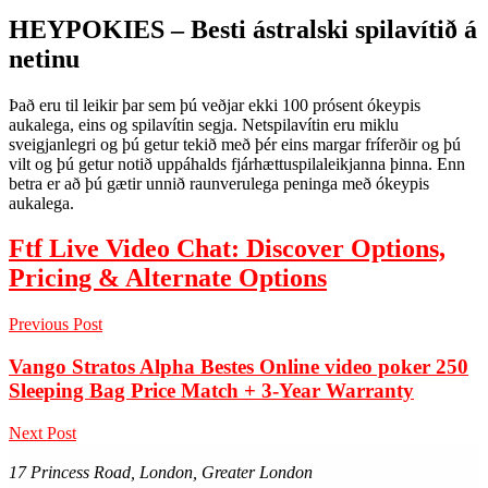
HEYPOKIES – Besti ástralski spilavítið á
netinu
Það eru til leikir þar sem þú veðjar ekki 100 prósent ókeypis
aukalega, eins og spilavítin segja. Netspilavítin eru miklu
sveigjanlegri og þú getur tekið með þér eins margar fríferðir og þú
vilt og þú getur notið uppáhalds fjárhættuspilaleikjanna þinna. Enn
betra er að þú gætir unnið raunverulega peninga með ókeypis
aukalega.
Ftf Live Video Chat: Discover Options,
Pricing & Alternate Options
Previous Post
Vango Stratos Alpha Bestes Online video poker 250
Sleeping Bag Price Match + 3-Year Warranty
Next Post
17 Princess Road, London, Greater London