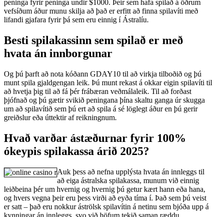
peninga fyrir peninga undir $1000. Þeir sem hafa spilað á öðrum
vefsíðum áður munu skilja að það er erfitt að finna spilavíti með
lifandi gjafara fyrir þá sem eru einnig í Ástralíu.
Besti spilakassinn sem spilað er með
hvata án innborgunar
Og þú þarft að nota kóðann GDAY10 til að virkja tilboðið og þú
munt spila gjaldgengan leik. Þú munt rekast á okkar eigin spilavíti til
að hvetja þig til að fá þér frábæran veðmálaleik. Til að forðast
þjófnað og þú gætir svikið peningana þína skaltu ganga úr skugga
um að spilavítið sem þú ert að spila á sé löglegt áður en þú gerir
greiðslur eða úttektir af reikningnum.
Hvað varðar ástæðurnar fyrir 100%
ókeypis spilakassa árið 2025?
Auk þess að nefna upplýsta hvata án innleggs til
að eiga ástralska spilakassa, munum við einnig
leiðbeina þér um hvernig og hvernig þú getur kært hann eða hana,
og hvers vegna þeir eru þess virði að eyða tíma í. Það sem þú veist
er satt – það eru nokkur áströlsk spilavítin á netinu sem bjóða upp á
kynningar án innleggs, svo við höfum tekið saman ræddu