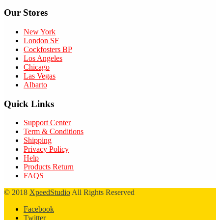
Our Stores
New York
London SF
Cockfosters BP
Los Angeles
Chicago
Las Vegas
Albarto
Quick Links
Support Center
Term & Conditions
Shipping
Privacy Policy
Help
Products Return
FAQS
© 2018
XpeedStudio
All Rights Reserved
Facebook
Twitter