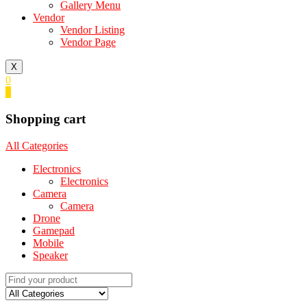
Gallery Menu
Vendor
Vendor Listing
Vendor Page
X
0
0
Shopping cart
All Categories
Electronics
Electronics
Camera
Camera
Drone
Gamepad
Mobile
Speaker