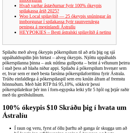
innborgunar
Hvað varðar ástæðurnar fyrir 100% ókeypis
spilakassa árið 2025?
Woo Local spilavítið — 25 ókeypis snúningar án
innborgunar í spilakassa fyrir raunverulega
peninga á meginlandi Ástralíu
HEYPOKIES – Besti ástralski spilavítið á netinu
Spilaðu með alveg ókeypis pókerspilum til að æfa þig og sjá
uppáhaldsspilin þín birtast – alveg ókeypis. Njóttu uppáhalds
pókerspilanna þinna – auk nútíma gullpotta – beint á vélunum þeirra
í stað þess að hlaða niður appi. Spilaðu á pókerspilum hvenær sem
er, hvar sem er með besta farsíma pókerspilaforritinu fyrir Ástrala.
Trúðu einfaldlega á pókerspilaspil sem eru knúin áfram af fremstu
hönnuðum.
Með hátt RTP frá 95,10%, sökkvir þessi
pókerspilaleikur þér inn í forn-egypska leiki yfir 5 hjól og þrjár raðir
með tíu greiðslulínum.
100% ókeypis $10 Skráðu þig í hvata um
Ástralíu
Í raun og veru, fyrst af öllu þarftu að ganga úr skugga um að