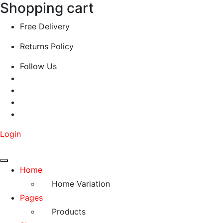
Shopping cart
Free Delivery
Returns Policy
Follow Us
Login
Home
Home Variation
Pages
Products