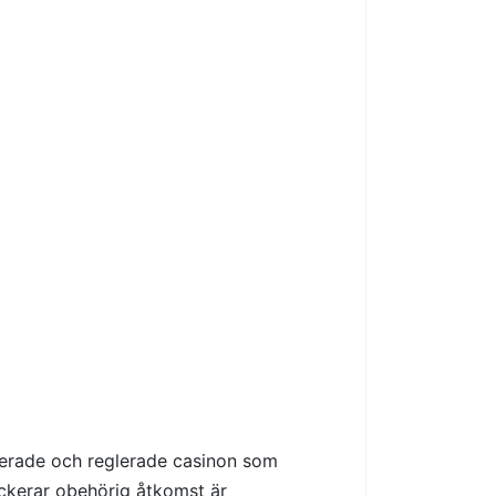
nsierade och reglerade casinon som
ckerar obehörig åtkomst är