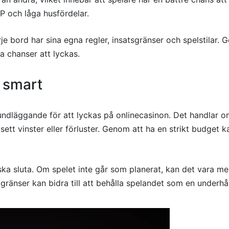
P och låga husfördelar.
arje bord har sina egna regler, insatsgränser och spelstilar.
a chanser att lyckas.
e smart
rundläggande för att lyckas på onlinecasinon. Det handlar o
vsett vinster eller förluster. Genom att ha en strikt budget 
ska sluta. Om spelet inte går som planerat, kan det vara mer 
gränser kan bidra till att behålla spelandet som en underhålln