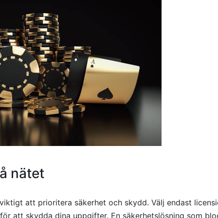
å nätet
viktigt att prioritera säkerhet och skydd. Välj endast lice
ör att skydda dina uppgifter. En säkerhetslösning som blo