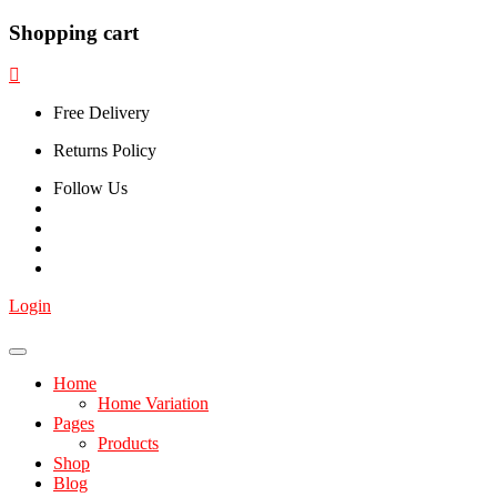
Shopping cart
Free Delivery
Returns Policy
Follow Us
Login
Home
Home Variation
Pages
Products
Shop
Blog