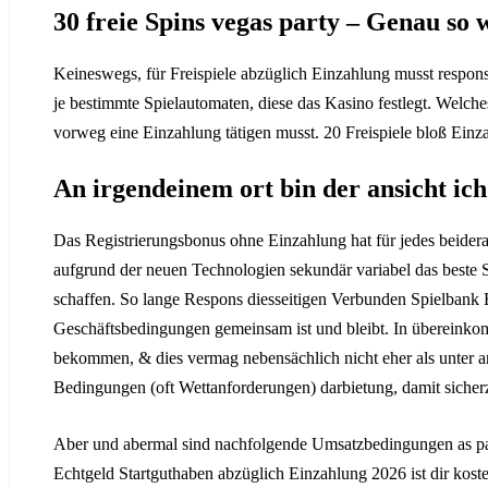
30 freie Spins vegas party – Genau s
Keineswegs, für Freispiele abzüglich Einzahlung musst respon
je bestimmte Spielautomaten, diese das Kasino festlegt. Welch
vorweg eine Einzahlung tätigen musst. 20 Freispiele bloß Einz
An irgendeinem ort bin der ansicht ic
Das Registrierungsbonus ohne Einzahlung hat für jedes beidera
aufgrund der neuen Technologien sekundär variabel das beste
schaffen. So lange Respons diesseitigen Verbunden Spielbank Ec
Geschäftsbedingungen gemeinsam ist und bleibt. In übereinko
bekommen, & dies vermag nebensächlich nicht eher als unter a
Bedingungen (oft Wettanforderungen) darbietung, damit sicher
Aber und abermal sind nachfolgende Umsatzbedingungen as pa
Echtgeld Startguthaben abzüglich Einzahlung 2026 ist dir kos