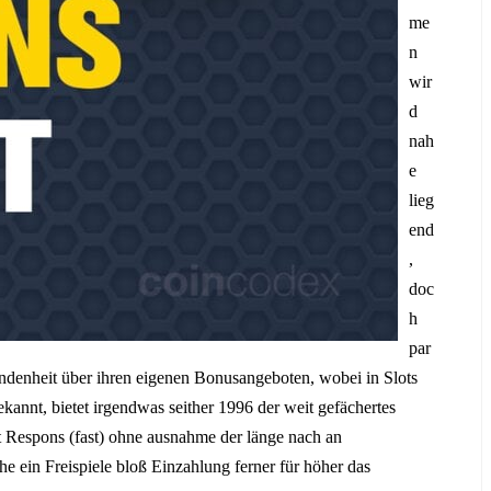
me
n
wir
d
nah
e
lieg
end
,
doc
h
par
undenheit über ihren eigenen Bonusangeboten, wobei in Slots
annt, bietet irgendwas seither 1996 der weit gefächertes
t Respons (fast) ohne ausnahme der länge nach an
e ein Freispiele bloß Einzahlung ferner für höher das