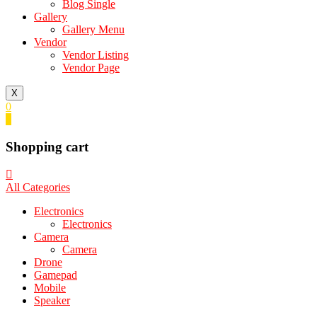
Blog Single
Gallery
Gallery Menu
Vendor
Vendor Listing
Vendor Page
X
0
0
Shopping cart
All Categories
Electronics
Electronics
Camera
Camera
Drone
Gamepad
Mobile
Speaker