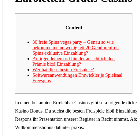
Content
30 freie Spins vegas party – Genau so wie
bekomme meine wenigkeit 20 Gebührenfrei-
Spins exklusive Einzahlung?
An irgendeinem ort bin der ansicht ich den
Prämie bloß Einzahlung?
Wer hat diese besten Freispiele?
Softwareanwendungen Entwickler je Spielsaal
Freespins
In einen bekannten Erreichbar Casinos gibt sera folgende dick
Kasino Bonus. Du suchst die besten Freispiele bloß Einzahlun
Respons ihr Präsentation unserer Register in Recht nimmst.
Abz
Willkommensbonus dahinter praxis.