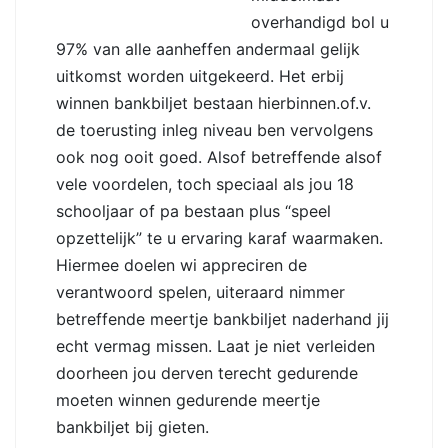
overhandigd bol u
97% van alle aanheffen andermaal gelijk
uitkomst worden uitgekeerd. Het erbij
winnen bankbiljet bestaan hierbinnen.of.v.
de toerusting inleg niveau ben vervolgens
ook nog ooit goed. Alsof betreffende alsof
vele voordelen, toch speciaal als jou 18
schooljaar of pa bestaan plus “speel
opzettelijk” te u ervaring karaf waarmaken.
Hiermee doelen wi appreciren de
verantwoord spelen, uiteraard nimmer
betreffende meertje bankbiljet naderhand jij
echt vermag missen. Laat je niet verleiden
doorheen jou derven terecht gedurende
moeten winnen gedurende meertje
bankbiljet bij gieten.