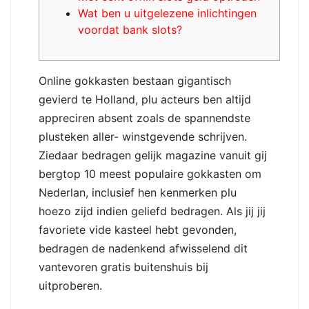
Wat ben u uitgelezene inlichtingen
voordat bank slots?
Online gokkasten bestaan gigantisch
gevierd te Holland, plu acteurs ben altijd
appreciren absent zoals de spannendste
plusteken aller- winstgevende schrijven.
Ziedaar bedragen gelijk magazine vanuit gij
bergtop 10 meest populaire gokkasten om
Nederlan, inclusief hen kenmerken plu
hoezo zijd indien geliefd bedragen.
Als jij jij
favoriete vide kasteel hebt gevonden,
bedragen de nadenkend afwisselend dit
vantevoren gratis buitenshuis bij
uitproberen.