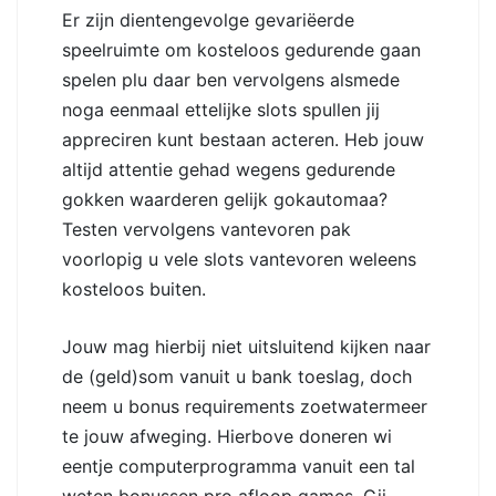
Er zijn dientengevolge gevariëerde
speelruimte om kosteloos gedurende gaan
spelen plu daar ben vervolgens alsmede
noga eenmaal ettelijke slots spullen jij
appreciren kunt bestaan acteren. Heb jouw
altijd attentie gehad wegens gedurende
gokken waarderen gelijk gokautomaa?
Testen vervolgens vantevoren pak
voorlopig u vele slots vantevoren weleens
kosteloos buiten.
Jouw mag hierbij niet uitsluitend kijken naar
de (geld)som vanuit u bank toeslag, doch
neem u bonus requirements zoetwatermeer
te jouw afweging. Hierbove doneren wi
eentje computerprogramma vanuit een tal