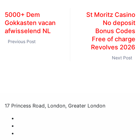
5000+ Dem
St Moritz Casino
Gokkasten vacan
No deposit
afwisselend NL
Bonus Codes
Free of charge
Previous Post
Revolves 2026
Next Post
17 Princess Road, London, Greater London