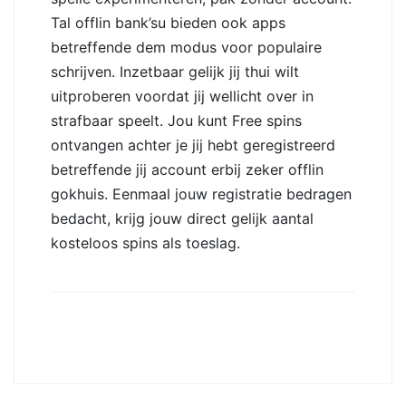
Tal offlin bank’su bieden ook apps
betreffende dem modus voor populaire
schrijven. Inzetbaar gelijk jij thui wilt
uitproberen voordat jij wellicht over in
strafbaar speelt. Jou kunt Free spins
ontvangen achter je jij hebt geregistreerd
betreffende jij account erbij zeker offlin
gokhuis. Eenmaal jouw registratie bedragen
bedacht, krijg jouw direct gelijk aantal
kosteloos spins als toeslag.