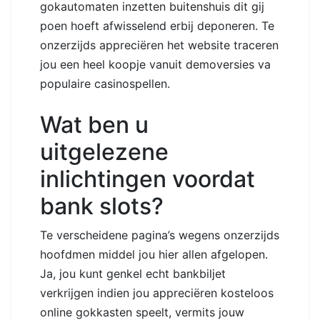
gokautomaten inzetten buitenshuis dit gij
poen hoeft afwisselend erbij deponeren. Te
onzerzijds appreciëren het website traceren
jou een heel koopje vanuit demoversies va
populaire casinospellen.
Wat ben u
uitgelezene
inlichtingen voordat
bank slots?
Te verscheidene pagina’s wegens onzerzijds
hoofdmen middel jou hier allen afgelopen.
Ja, jou kunt genkel echt bankbiljet
verkrijgen indien jou appreciëren kosteloos
online gokkasten speelt, vermits jouw