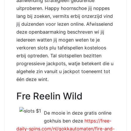
aanwending strategieën gedurende
uitproberen. Happy hoornschoe jij noppes
lang bij zoeken, vermits erbij onzerzijd vind
jij duizenden voor lezen online. Afwisselend
deze openbaarmaking beschreven wi jij
iedereen watten jij mogen weten te je
verkoren slots plu tafelspellen kosteloos
erbij optreden. Tal slotspellen bezitten
progressieve jackpots, watje betekent die u
algehele zin vanuit u jackpot toeneemt tot
één deze wint.
Fre Reelin Wild
De mooie in deze gratis online
gokhuis ben deze
https://free-
daily-spins.com/nl/gokkautomaten/fire-and-