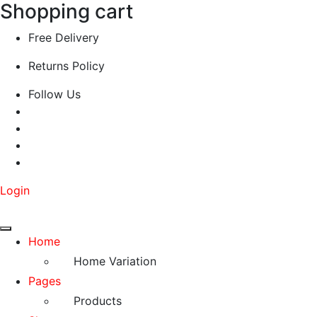
Shopping cart
Free Delivery
Returns Policy
Follow Us
Login
Home
Home Variation
Pages
Products